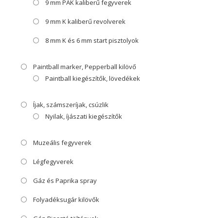
9 mm PAK kaliberű fegyverek
9 mm K kaliberű revolverek
8 mm K és 6 mm start pisztolyok
Paintball marker, Pepperball kilövő
Paintball kiegészítők, lövedékek
Íjak, számszeríjak, csúzlik
Nyilak, íjászati kiegészítők
Muzeális fegyverek
Légfegyverek
Gáz és Paprika spray
Folyadéksugár kilövők