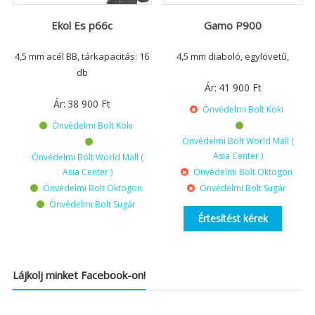
Ekol Es p66c
Gamo P900
4,5 mm acél BB, tárkapacitás: 16
4,5 mm diaboló, egylövetű,
db
Ár:
41 900
Ft
Ár:
38 900
Ft
Önvédelmi Bolt Köki
Önvédelmi Bolt Köki
Önvédelmi Bolt World Mall (
Asia Center )
Önvédelmi Bolt World Mall (
Asia Center )
Önvédelmi Bolt Oktogon
Önvédelmi Bolt Oktogon
Önvédelmi Bolt Sugár
Önvédelmi Bolt Sugár
Értesítést kérek
Lájkolj minket Facebook-on!