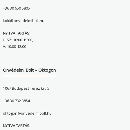
+36 30 650 5805
koki@onvedelmibolt.hu
NYITVA TARTÁS:
H-SZ: 10:00-19:00,
V: 10:00-18:00
Önvédelmi Bolt – Oktogon
1067 Budapest Teréz krt. 5
+36 30 732 3854
oktogon@onvedelmibolt.hu
NYITVA TARTÁS: