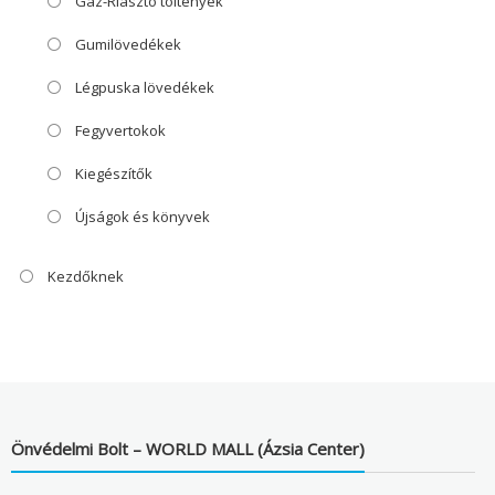
Gáz-Riasztó töltények
Gumilövedékek
Légpuska lövedékek
Fegyvertokok
Kiegészítők
Újságok és könyvek
Kezdőknek
Önvédelmi Bolt – WORLD MALL (Ázsia Center)