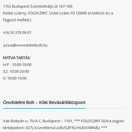
1152 Budapest Szentmihályi út 167-169.
Keleti szárny, FÖLDSZINT, Üzlet szám: F0.12M05 (A lottózó és a
fagyizó mellett.)
+36 30 379 09 07
azsia@onvedelmibolt.hu
NYITVA TARTÁS:
H-P : 10:00-19:00
SZ: 10:00-20:00
V: 10:00-19:00
Önvédelmi Bolt – Köki Bevásárlóközpont
Vak Bottyán u. 75/A-C, Budapest – 1191, *** FÖLDSZINT 024/a (egyes
térképeken: 027), közvetlenül a BUSZPÁLYAUDVARNÁL! ***