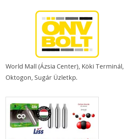
Skip
to
content
World Mall (Ázsia Center), Köki Terminál,
Oktogon, Sugár Üzletkp.