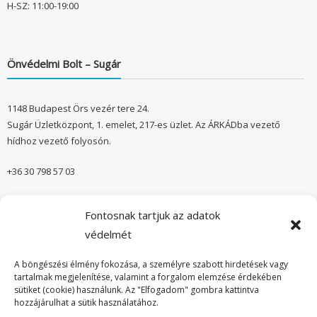
H-SZ: 11:00-19:00
Önvédelmi Bolt – Sugár
1148 Budapest Örs vezér tere 24.
Sugár Üzletközpont, 1. emelet, 217-es üzlet. Az ÁRKÁDba vezető
hídhoz vezető folyosón.
+36 30 798 57 03
sugar@onvedelmibolt.hu
Fontosnak tartjuk az adatok
NYITVA TARTÁS:
védelmét
H-SZ: 10:00-20:00
A böngészési élmény fokozása, a személyre szabott hirdetések vagy
tartalmak megjelenítése, valamint a forgalom elemzése érdekében
sütiket (cookie) használunk. Az "Elfogadom" gombra kattintva
Önvédelmi Bolt – Főoldal
hozzájárulhat a sütik használatához.