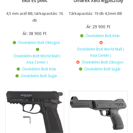
Ekol Es p66c
Umarex XBG légpisztoly
4,5 mm acél BB, tárkapacitás: 16
Tárkapacitás: 19 db 4,5mm BB
db
Ár:
29 900
Ft
Ár:
38 900
Ft
Önvédelmi Bolt Köki
Önvédelmi Bolt Oktogon
Önvédelmi Bolt World Mall (
Asia Center )
Önvédelmi Bolt World Mall (
Asia Center )
Önvédelmi Bolt Oktogon
Önvédelmi Bolt Köki
Önvédelmi Bolt Sugár
Önvédelmi Bolt Sugár