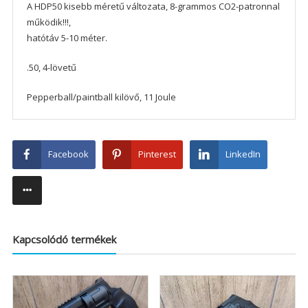
A HDP50 kisebb méretű változata, 8-grammos CO2-patronnal
működik!!!,
hatótáv 5-10 méter.
.50, 4-lövetű
Pepperball/paintball kilövő, 11 Joule
Facebook
Pinterest
LinkedIn
Kapcsolódó termékek