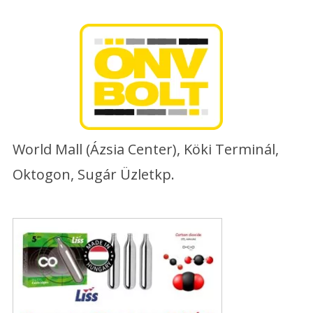
Skip
to
content
World Mall (Ázsia Center), Köki Terminál,
Oktogon, Sugár Üzletkp.