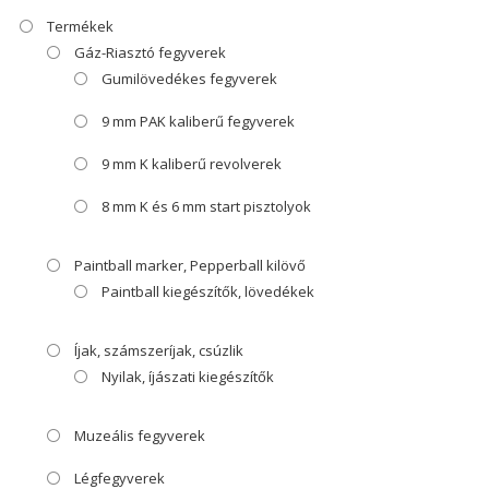
Termékek
Gáz-Riasztó fegyverek
Gumilövedékes fegyverek
9 mm PAK kaliberű fegyverek
9 mm K kaliberű revolverek
8 mm K és 6 mm start pisztolyok
Paintball marker, Pepperball kilövő
Paintball kiegészítők, lövedékek
Íjak, számszeríjak, csúzlik
Nyilak, íjászati kiegészítők
Muzeális fegyverek
Légfegyverek