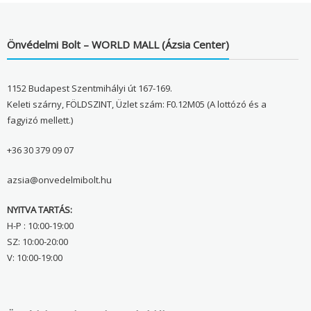
Önvédelmi Bolt – WORLD MALL (Ázsia Center)
1152 Budapest Szentmihályi út 167-169.
Keleti szárny, FÖLDSZINT, Üzlet szám: F0.12M05 (A lottózó és a
fagyizó mellett.)
+36 30 379 09 07
azsia@onvedelmibolt.hu
NYITVA TARTÁS:
H-P : 10:00-19:00
SZ: 10:00-20:00
V: 10:00-19:00