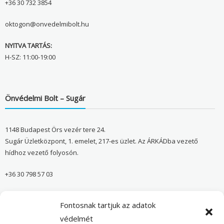
+36 30 732 3854
oktogon@onvedelmibolt.hu
NYITVA TARTÁS:
H-SZ: 11:00-19:00
Önvédelmi Bolt – Sugár
1148 Budapest Örs vezér tere 24.
Sugár Üzletközpont, 1. emelet, 217-es üzlet. Az ÁRKÁDba vezető
hídhoz vezető folyosón.
+36 30 798 57 03
sugar@onvedelmibolt.hu
Fontosnak tartjuk az adatok
NYITVA TARTÁS:
védelmét