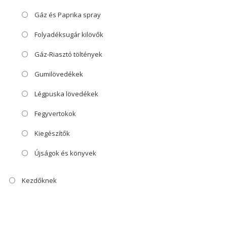
Gáz és Paprika spray
Folyadéksugár kilövők
Gáz-Riasztó töltények
Gumilövedékek
Légpuska lövedékek
Fegyvertokok
Kiegészítők
Újságok és könyvek
Kezdőknek