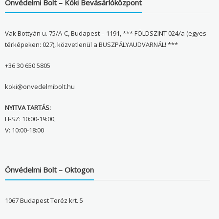
Önvédelmi Bolt – Köki Bevásárlóközpont
Vak Bottyán u. 75/A-C, Budapest – 1191, *** FÖLDSZINT 024/a (egyes
térképeken: 027), közvetlenül a BUSZPÁLYAUDVARNÁL! ***
+36 30 650 5805
koki@onvedelmibolt.hu
NYITVA TARTÁS:
H-SZ: 10:00-19:00,
V: 10:00-18:00
Önvédelmi Bolt – Oktogon
1067 Budapest Teréz krt. 5