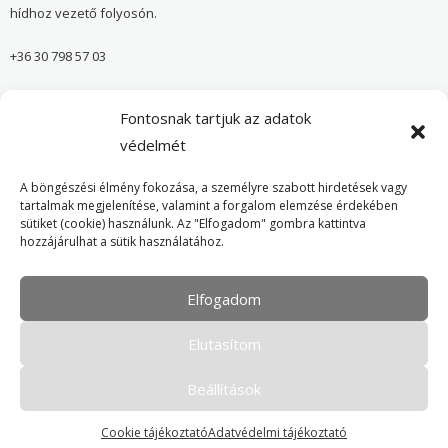
hídhoz vezető folyosón.
+36 30 798 57 03
sugar@onvedelmibolt.hu
Fontosnak tartjuk az adatok
NYITVA TARTÁS:
védelmét
H-SZ: 10:00-20:00
A böngészési élmény fokozása, a személyre szabott hirdetések vagy
tartalmak megjelenítése, valamint a forgalom elemzése érdekében
sütiket (cookie) használunk. Az "Elfogadom" gombra kattintva
Önvédelmi Bolt – Főoldal
hozzájárulhat a sütik használatához.
Adatvédelmi tájékoztató
Elfogadom
Cookie Policy
Elutasítom
Beállítások
Cookie tájékoztató
Adatvédelmi tájékoztató
Minden jog fenntartva. © 2016-2026 Tokver Kft.
- Karbantartja:
honlap-weboldal.hu