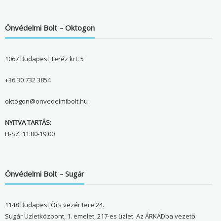
Önvédelmi Bolt – Oktogon
1067 Budapest Teréz krt. 5
+36 30 732 3854
oktogon@onvedelmibolt.hu
NYITVA TARTÁS:
H-SZ: 11:00-19:00
Önvédelmi Bolt – Sugár
1148 Budapest Örs vezér tere 24.
Sugár Üzletközpont, 1. emelet, 217-es üzlet. Az ÁRKÁDba vezető