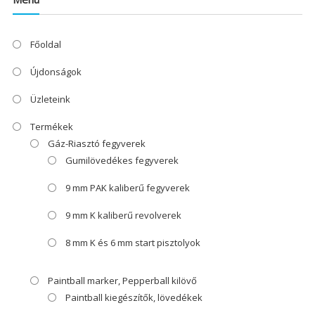
Főoldal
Újdonságok
Üzleteink
Termékek
Gáz-Riasztó fegyverek
Gumilövedékes fegyverek
9 mm PAK kaliberű fegyverek
9 mm K kaliberű revolverek
8 mm K és 6 mm start pisztolyok
Paintball marker, Pepperball kilövő
Paintball kiegészítők, lövedékek