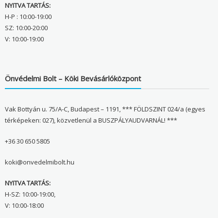
NYITVA TARTÁS:
H-P : 10:00-19:00
SZ: 10:00-20:00
V: 10:00-19:00
Önvédelmi Bolt – Köki Bevásárlóközpont
Vak Bottyán u. 75/A-C, Budapest – 1191, *** FÖLDSZINT 024/a (egyes
térképeken: 027), közvetlenül a BUSZPÁLYAUDVARNÁL! ***
+36 30 650 5805
koki@onvedelmibolt.hu
NYITVA TARTÁS:
H-SZ: 10:00-19:00,
V: 10:00-18:00