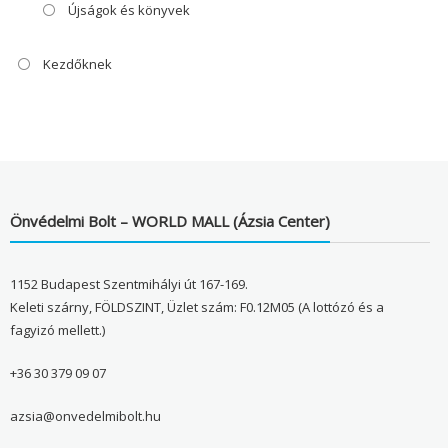
Újságok és könyvek
Kezdőknek
Önvédelmi Bolt – WORLD MALL (Ázsia Center)
1152 Budapest Szentmihályi út 167-169.
Keleti szárny, FÖLDSZINT, Üzlet szám: F0.12M05 (A lottózó és a
fagyizó mellett.)
+36 30 379 09 07
azsia@onvedelmibolt.hu