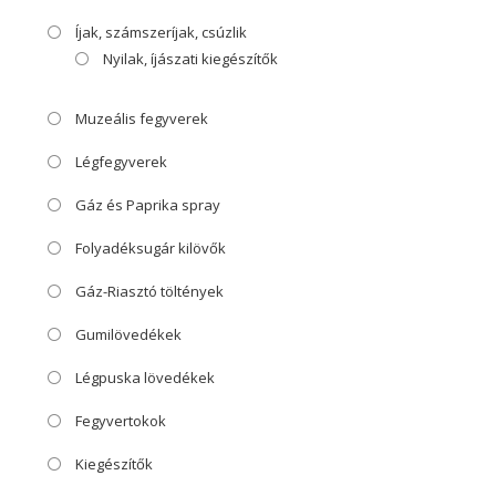
Íjak, számszeríjak, csúzlik
Nyilak, íjászati kiegészítők
Muzeális fegyverek
Légfegyverek
Gáz és Paprika spray
Folyadéksugár kilövők
Gáz-Riasztó töltények
Gumilövedékek
Légpuska lövedékek
Fegyvertokok
Kiegészítők