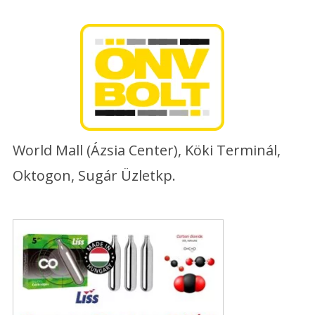
Skip
to
content
World Mall (Ázsia Center), Köki Terminál,
Oktogon, Sugár Üzletkp.