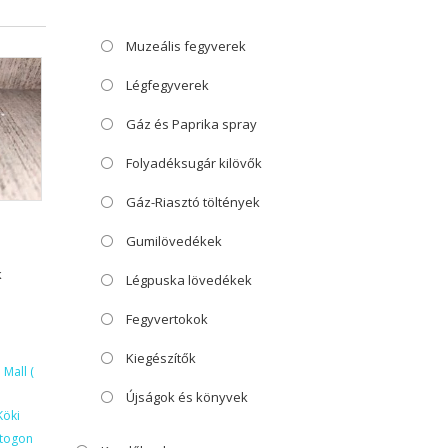
Muzeális fegyverek
Légfegyverek
Gáz és Paprika spray
Folyadéksugár kilövők
Gáz-Riasztó töltények
Gumilövedékek
k
Légpuska lövedékek
Fegyvertokok
Kiegészítők
Mall (
Újságok és könyvek
Köki
ktogon