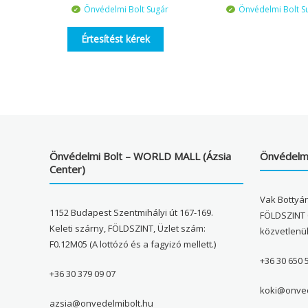
Önvédelmi Bolt Sugár
Önvédelmi Bolt S
Értesítést kérek
Önvédelmi Bolt – WORLD MALL (Ázsia
Önvédelmi
Center)
Vak Bottyán
1152 Budapest Szentmihályi út 167-169.
FÖLDSZINT 
Keleti szárny, FÖLDSZINT, Üzlet szám:
közvetlenü
F0.12M05 (A lottózó és a fagyizó mellett.)
+36 30 650 
+36 30 379 09 07
koki@onved
azsia@onvedelmibolt.hu