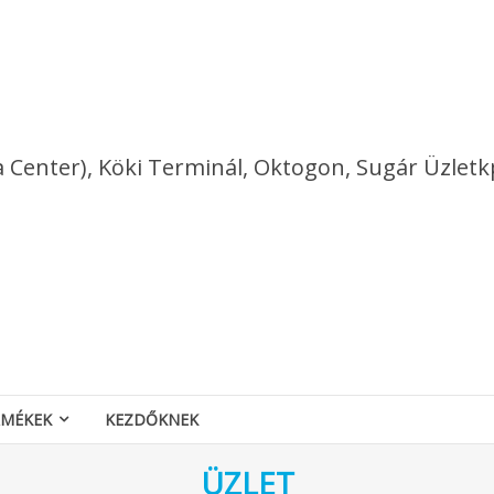
a Center), Köki Terminál, Oktogon, Sugár Üzletk
RMÉKEK
KEZDŐKNEK
ÜZLET