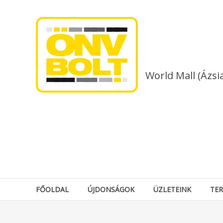
Skip
to
content
World Mall (Ázsi
FŐOLDAL
ÚJDONSÁGOK
ÜZLETEINK
TE