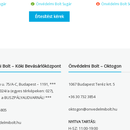
ugár
Önvédelmi Bolt Sugár
Önvédelmi Bolt S
Értesítést kérek
 Bolt – Köki Bevásárlóközpont
Önvédelmi Bolt – Oktogon
 u. 75/A-C, Budapest – 1191, ***
1067 Budapest Teréz krt. 5
024/a (egyes térképeken: 027),
+36 30 732 3854
l a BUSZPÁLYAUDVARNÁL! ***
oktogon@onvedelmibolt.hu
5805
NYITVA TARTÁS:
elmibolt.hu
H-SZ: 11:00-19:00