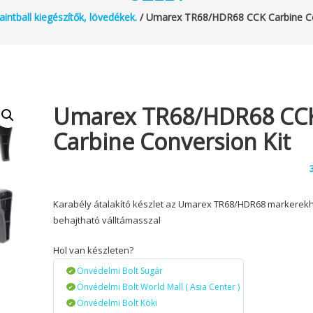
aintball kiegészítők, lövedékek.
/ Umarex TR68/HDR68 CCK Carbine Co
Umarex TR68/HDR68 CC
Carbine Conversion Kit
Karabély átalakító készlet az Umarex TR68/HDR68 markerek
behajtható válltámasszal
Hol van készleten?
Önvédelmi Bolt Sugár
Önvédelmi Bolt World Mall ( Asia Center )
Önvédelmi Bolt Köki