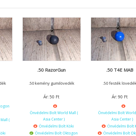
.50 RazorGun
.50 T4E MAB
dék
.50 kemény gumilövedék
.50 festék lövedé
Ár:
50
Ft
Ár:
90
Ft
togon
Önvédelmi Bolt World Mall (
Önvédelmi Bolt World 
Asia Center )
Asia Center )
Mall (
Önvédelmi Bolt Köki
Önvédelmi Bolt 
öki
Önvédelmi Bolt Oktogon
Önvédelmi Bolt O