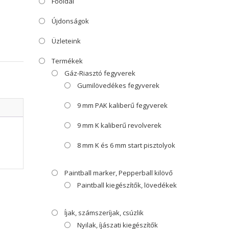
Főoldal
Újdonságok
Üzleteink
Termékek
Gáz-Riasztó fegyverek
Gumilövedékes fegyverek
9 mm PAK kaliberű fegyverek
9 mm K kaliberű revolverek
8 mm K és 6 mm start pisztolyok
Paintball marker, Pepperball kilövő
Paintball kiegészítők, lövedékek
Íjak, számszeríjak, csúzlik
Nyilak, íjászati kiegészítők