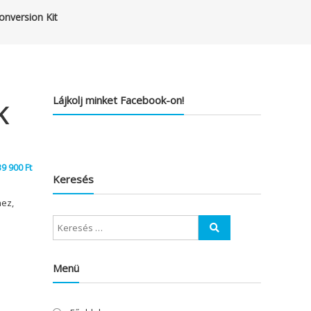
nversion Kit
Lájkolj minket Facebook-on!
K
39 900
Ft
Keresés
hez,
Menü