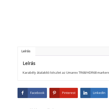
Leírás
Leírás
Karabély átalakító készlet az Umarex TR68/HDR68 marker
Facebook
Pinterest
LinkedIn