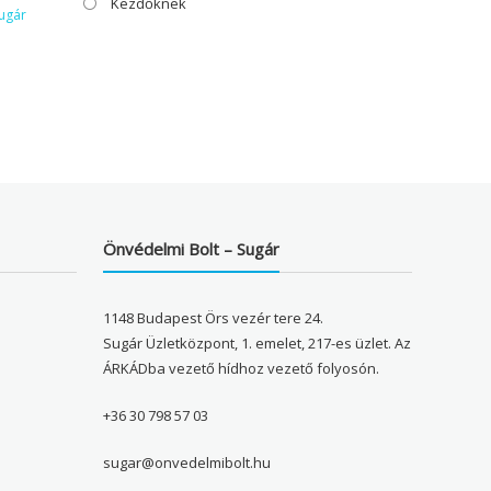
Kezdőknek
ugár
Önvédelmi Bolt – Sugár
1148 Budapest Örs vezér tere 24.
Sugár Üzletközpont, 1. emelet, 217-es üzlet. Az
ÁRKÁDba vezető hídhoz vezető folyosón.
+36 30 798 57 03
sugar@onvedelmibolt.hu