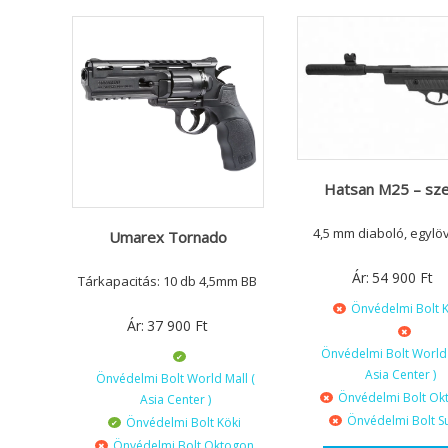
Hatsan M25 – sze
4,5 mm diaboló, egylö
Umarex Tornado
Ár:
54 900
Ft
Tárkapacitás: 10 db 4,5mm BB
Önvédelmi Bolt K
Ár:
37 900
Ft
Önvédelmi Bolt World 
Asia Center )
Önvédelmi Bolt World Mall (
Önvédelmi Bolt Ok
Asia Center )
Önvédelmi Bolt S
Önvédelmi Bolt Köki
Önvédelmi Bolt Oktogon