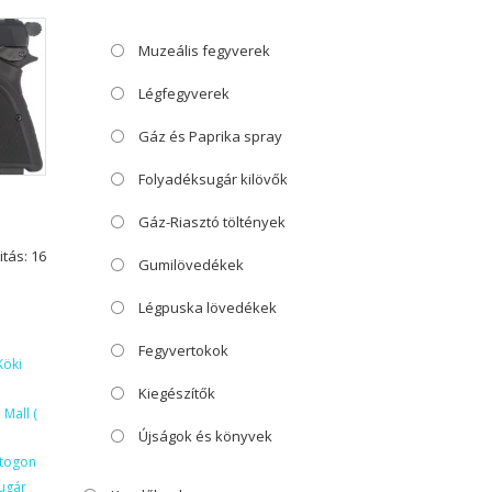
Muzeális fegyverek
Légfegyverek
Gáz és Paprika spray
Folyadéksugár kilövők
Gáz-Riasztó töltények
itás: 16
Gumilövedékek
Légpuska lövedékek
Fegyvertokok
Köki
Kiegészítők
Mall (
Újságok és könyvek
ktogon
ugár