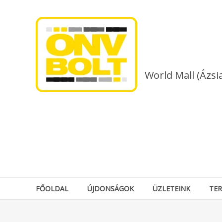
Skip
to
content
World Mall (Ázsi
FŐOLDAL
ÚJDONSÁGOK
ÜZLETEINK
TE