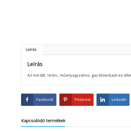
Leírás
Leírás
4,5 mm BB, 16-löv., műanyagszános, gas-blow-back-es (éle
Facebook
Pinterest
LinkedIn
Kapcsolódó termékek