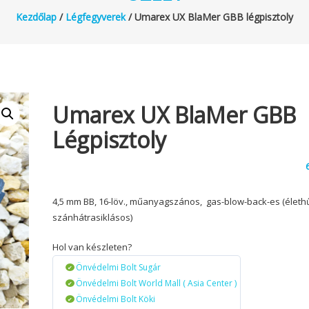
Kezdőlap
/
Légfegyverek
/ Umarex UX BlaMer GBB légpisztoly
Umarex UX BlaMer GBB
Légpisztoly
4,5 mm BB, 16-löv., műanyagszános, gas-blow-back-es (életh
szánhátrasiklásos)
Hol van készleten?
Önvédelmi Bolt Sugár
Önvédelmi Bolt World Mall ( Asia Center )
Önvédelmi Bolt Köki