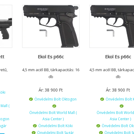
tt
Ekol Es p66c
Ekol Es p66c
vetű,
4,5 mm acél BB, tárkapacitás: 16
4,5 mm acél BB, tárkapac
db
db
Ár:
38 900
Ft
Ár:
38 900
Ft
öki
Önvédelmi Bolt Oktogon
Önvédelmi Bolt 
Mall (
Önvédelmi Bolt World Mall (
Önvédelmi Bolt World 
togon
Asia Center )
Asia Center )
ugár
Önvédelmi Bolt Köki
Önvédelmi Bolt O
Önvédelmi Bolt Sugár
Önvédelmi Bolt S