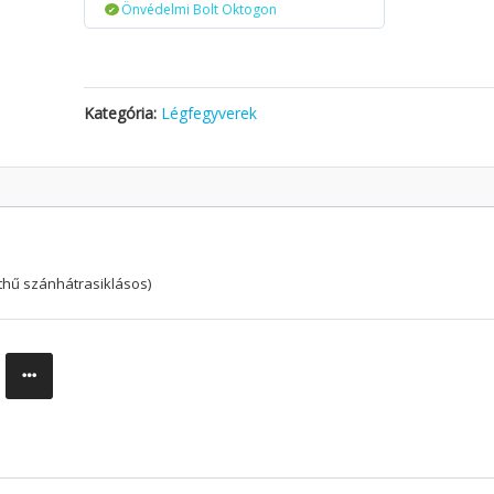
Önvédelmi Bolt Oktogon
Kategória:
Légfegyverek
thű szánhátrasiklásos)