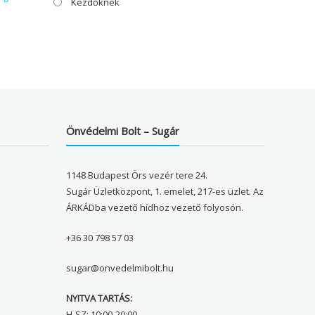
Kezdőknek
Önvédelmi Bolt – Sugár
1148 Budapest Örs vezér tere 24.
Sugár Üzletközpont, 1. emelet, 217-es üzlet. Az
ÁRKÁDba vezető hídhoz vezető folyosón.
+36 30 798 57 03
sugar@onvedelmibolt.hu
NYITVA TARTÁS:
H-SZ: 10:00-20:00