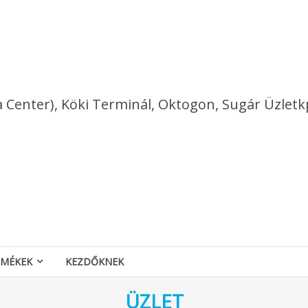
a Center), Köki Terminál, Oktogon, Sugár Üzletk
RMÉKEK
KEZDŐKNEK
ÜZLET