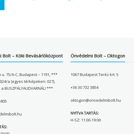
 Bolt – Köki Bevásárlóközpont
Önvédelmi Bolt – Oktogon
 u. 75/A-C, Budapest – 1191, ***
1067 Budapest Teréz krt. 5
024/a (egyes térképeken: 027),
+36 30 732 3854
l a BUSZPÁLYAUDVARNÁL! ***
oktogon@onvedelmibolt.hu
5805
NYITVA TARTÁS:
elmibolt.hu
H-SZ: 11:00-19:00
TÁS:
19:00,