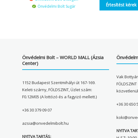
Értesítést kérek
Önvédelmi Bolt Sugár
Önvédelmi Bolt – WORLD MALL (Ázsia
Önvédelmi
Center)
Vak Bottyán
1152 Budapest Szentmihályi út 167-169.
FÖLDSZINT 
Keleti szárny, FÖLDSZINT, Üzlet szám:
közvetlenü
F0.12M05 (A lottózó és a fagyizó mellett.)
+36 30 650 
+36 30 379 09 07
koki@onved
azsia@onvedelmibolt.hu
NYITVA TAR
NYITVA TARTÁS:
H-SZ: 10:00-