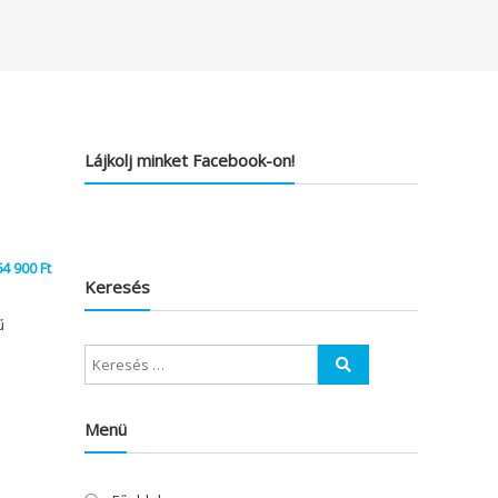
Lájkolj minket Facebook-on!
64 900
Ft
Keresés
ű
Menü