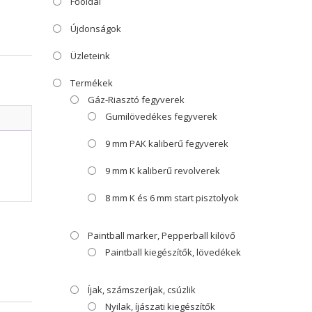
Főoldal
Újdonságok
Üzleteink
Termékek
Gáz-Riasztó fegyverek
Gumilövedékes fegyverek
9 mm PAK kaliberű fegyverek
9 mm K kaliberű revolverek
8 mm K és 6 mm start pisztolyok
Paintball marker, Pepperball kilövő
Paintball kiegészítők, lövedékek
Íjak, számszeríjak, csúzlik
Nyilak, íjászati kiegészítők