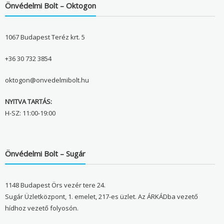
Önvédelmi Bolt – Oktogon
1067 Budapest Teréz krt. 5
+36 30 732 3854
oktogon@onvedelmibolt.hu
NYITVA TARTÁS:
H-SZ: 11:00-19:00
Önvédelmi Bolt – Sugár
1148 Budapest Örs vezér tere 24.
Sugár Üzletközpont, 1. emelet, 217-es üzlet. Az ÁRKÁDba vezető
hídhoz vezető folyosón.