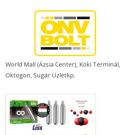
Skip
to
content
World Mall (Ázsia Center), Köki Terminál,
Oktogon, Sugár Üzletkp.