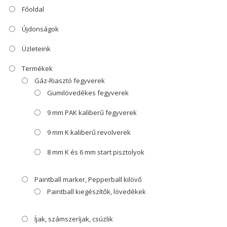
Főoldal
Újdonságok
Üzleteink
Termékek
Gáz-Riasztó fegyverek
Gumilövedékes fegyverek
9 mm PAK kaliberű fegyverek
9 mm K kaliberű revolverek
8 mm K és 6 mm start pisztolyok
Paintball marker, Pepperball kilövő
Paintball kiegészítők, lövedékek
Íjak, számszeríjak, csúzlik