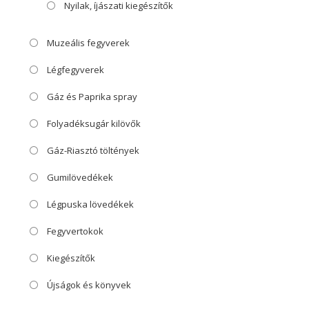
Nyilak, íjászati kiegészítők
Muzeális fegyverek
Légfegyverek
Gáz és Paprika spray
Folyadéksugár kilövők
Gáz-Riasztó töltények
Gumilövedékek
Légpuska lövedékek
Fegyvertokok
Kiegészítők
Újságok és könyvek