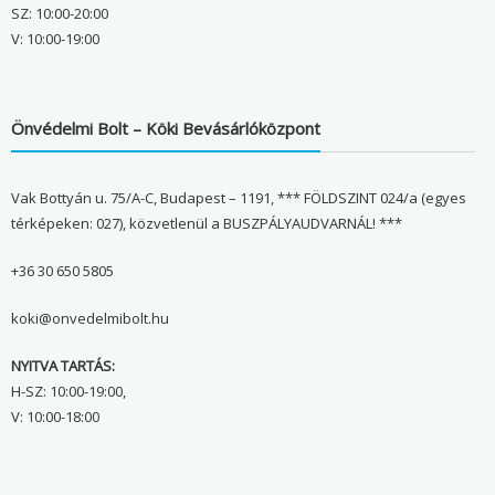
SZ: 10:00-20:00
V: 10:00-19:00
Önvédelmi Bolt – Köki Bevásárlóközpont
Vak Bottyán u. 75/A-C, Budapest – 1191, *** FÖLDSZINT 024/a (egyes
térképeken: 027), közvetlenül a BUSZPÁLYAUDVARNÁL! ***
+36 30 650 5805
koki@onvedelmibolt.hu
NYITVA TARTÁS:
H-SZ: 10:00-19:00,
V: 10:00-18:00