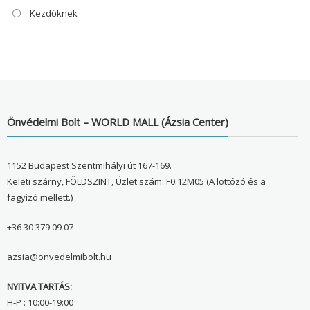
Kezdőknek
Önvédelmi Bolt – WORLD MALL (Ázsia Center)
1152 Budapest Szentmihályi út 167-169.
Keleti szárny, FÖLDSZINT, Üzlet szám: F0.12M05 (A lottózó és a
fagyizó mellett.)
+36 30 379 09 07
azsia@onvedelmibolt.hu
NYITVA TARTÁS:
H-P : 10:00-19:00