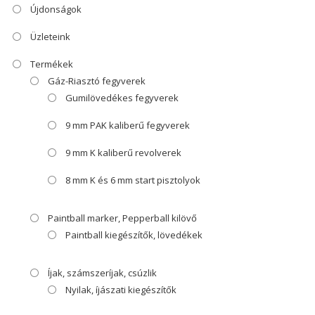
Újdonságok
Üzleteink
Termékek
Gáz-Riasztó fegyverek
Gumilövedékes fegyverek
9 mm PAK kaliberű fegyverek
9 mm K kaliberű revolverek
8 mm K és 6 mm start pisztolyok
Paintball marker, Pepperball kilövő
Paintball kiegészítők, lövedékek
Íjak, számszeríjak, csúzlik
Nyilak, íjászati kiegészítők