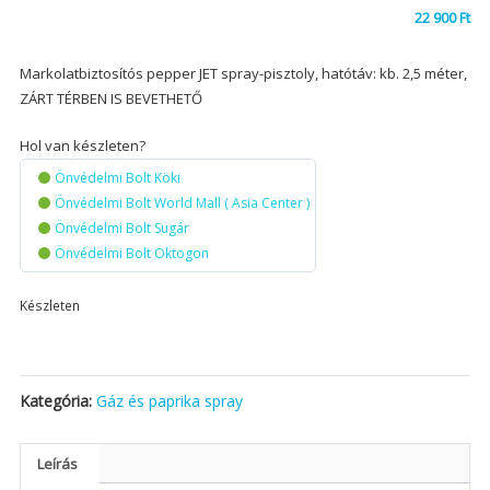
22 900
Ft
Markolatbiztosítós pepper JET spray-pisztoly, hatótáv: kb. 2,5 méter,
ZÁRT TÉRBEN IS BEVETHETŐ
Hol van készleten?
Önvédelmi Bolt Köki
Önvédelmi Bolt World Mall ( Asia Center )
Önvédelmi Bolt Sugár
Önvédelmi Bolt Oktogon
Készleten
Kategória:
Gáz és paprika spray
Leírás