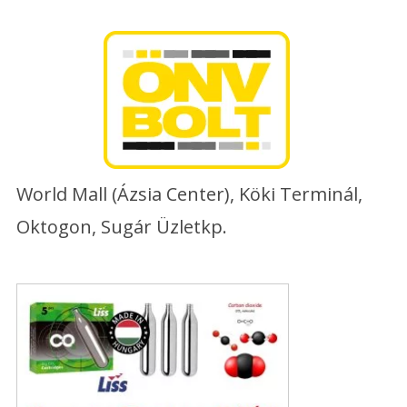
Skip
to
content
World Mall (Ázsia Center), Köki Terminál,
Oktogon, Sugár Üzletkp.