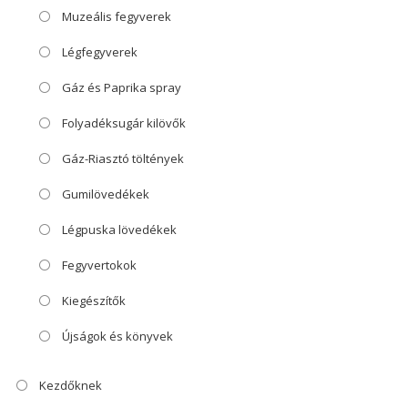
Muzeális fegyverek
Légfegyverek
Gáz és Paprika spray
Folyadéksugár kilövők
Gáz-Riasztó töltények
Gumilövedékek
Légpuska lövedékek
Fegyvertokok
Kiegészítők
Újságok és könyvek
Kezdőknek