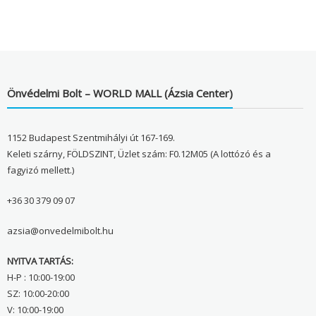
Önvédelmi Bolt – WORLD MALL (Ázsia Center)
1152 Budapest Szentmihályi út 167-169.
Keleti szárny, FÖLDSZINT, Üzlet szám: F0.12M05 (A lottózó és a
fagyizó mellett.)
+36 30 379 09 07
azsia@onvedelmibolt.hu
NYITVA TARTÁS:
H-P : 10:00-19:00
SZ: 10:00-20:00
V: 10:00-19:00