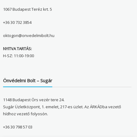
1067 Budapest Teréz krt. 5
+36 30 732 3854
oktogon@onvedelmibolt.hu
NYITVA TARTÁS:
H-SZ: 11:00-19:00
Önvédelmi Bolt – Sugár
1148 Budapest Örs vezér tere 24.
Sugár Üzletközpont, 1. emelet, 217-es üzlet. Az ÁRKÁDba vezető
hídhoz vezető folyosón.
+36 30 798 57 03