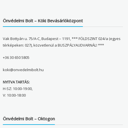
Önvédelmi Bolt – Köki Bevásárlóközpont
Vak Bottyán u. 75/A-C, Budapest – 1191, *** FÖLDSZINT 024/a (egyes
térképeken: 027), közvetlenül a BUSZPÁLYAUDVARNÁL! ***
+36 30 650 5805
koki@onvedelmibolt.hu
NYITVA TARTÁS:
H-SZ: 10:00-19:00,
V: 10:00-18:00
Önvédelmi Bolt – Oktogon