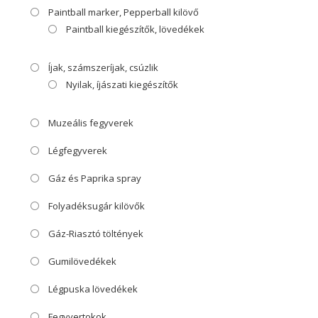
Paintball marker, Pepperball kilövő
Paintball kiegészítők, lövedékek
Íjak, számszeríjak, csúzlik
Nyilak, íjászati kiegészítők
Muzeális fegyverek
Légfegyverek
Gáz és Paprika spray
Folyadéksugár kilövők
Gáz-Riasztó töltények
Gumilövedékek
Légpuska lövedékek
Fegyvertokok