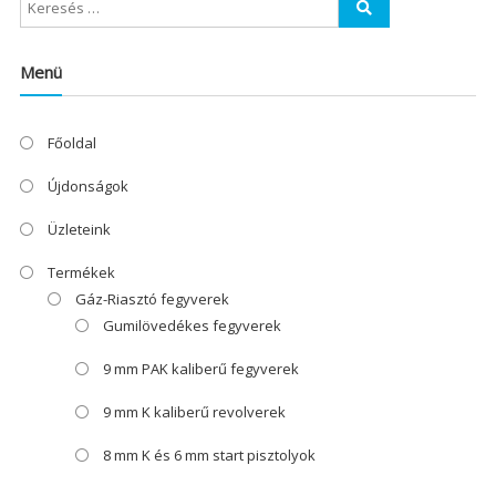
Menü
Főoldal
Újdonságok
Üzleteink
Termékek
Gáz-Riasztó fegyverek
Gumilövedékes fegyverek
9 mm PAK kaliberű fegyverek
9 mm K kaliberű revolverek
8 mm K és 6 mm start pisztolyok