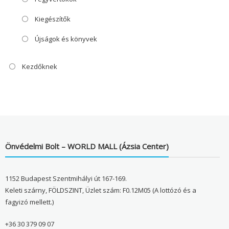
Kiegészítők
Újságok és könyvek
Kezdőknek
Önvédelmi Bolt – WORLD MALL (Ázsia Center)
1152 Budapest Szentmihályi út 167-169.
Keleti szárny, FÖLDSZINT, Üzlet szám: F0.12M05 (A lottózó és a
fagyizó mellett.)
+36 30 379 09 07