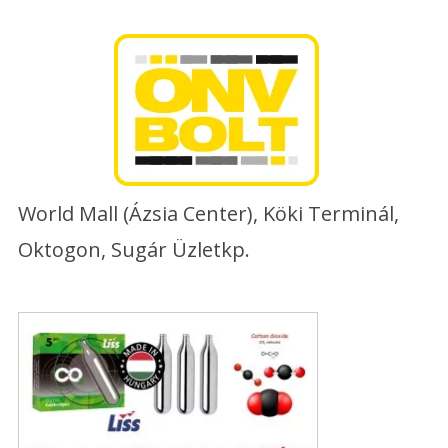
Skip
to
content
World Mall (Ázsia Center), Köki Terminál,
Oktogon, Sugár Üzletkp.