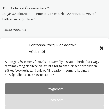
1148 Budapest Örs vezér tere 24.
Sugár Üzletközpont, 1. emelet, 217-es üzlet. Az ÁRKÁDba vezető
hídhoz vezető folyosón.
+36 30 798 57 03
sugar@onvedelmibolt.hu
Fontosnak tartjuk az adatok
NYITVA TARTÁS:
védelmét
H-SZ: 10:00-20:00
A böngészési élmény fokozása, a személyre szabott hirdetések vagy
tartalmak megjelenítése, valamint a forgalom elemzése érdekében
sütiket (cookie) használunk. Az "Elfogadom" gombra kattintva
Önvédelmi Bolt – Főoldal
hozzájárulhat a sütik használatához.
Adatvédelmi tájékoztató
Elfogadom
Cookie Policy
Elutasítom