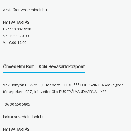
azsia@onvedelmibolt.hu
NYITVA TARTÁS:
H-P : 10:00-19:00
SZ: 10:00-20:00
V: 10:00-19:00
Önvédelmi Bolt – Köki Bevásárlóközpont
Vak Bottyán u. 75/A-C, Budapest – 1191, *** FÖLDSZINT 024/a (egyes
térképeken: 027), közvetlenül a BUSZPÁLYAUDVARNÁL! ***
+36 30 650 5805
koki@onvedelmibolt.hu
NYITVA TARTÁS: