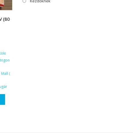
Kezdőknek
V (80
Köki
ktogon
Mall (
ugár