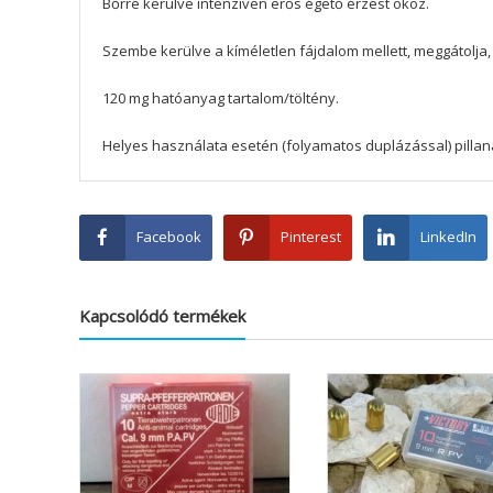
Bőrre kerülve intenzíven erős égető érzést okoz.
Szembe kerülve a kíméletlen fájdalom mellett, meggátolja
120 mg hatóanyag tartalom/töltény.
Helyes használata esetén (folyamatos duplázással) pillan
Facebook
Pinterest
LinkedIn
Kapcsolódó termékek