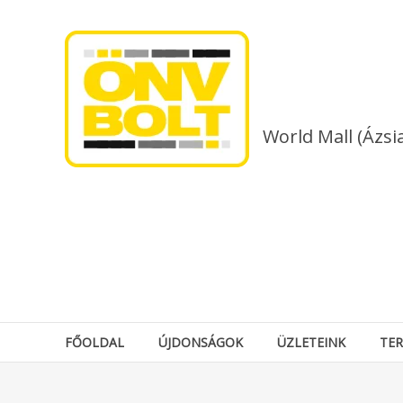
Skip
to
content
World Mall (Ázsi
FŐOLDAL
ÚJDONSÁGOK
ÜZLETEINK
TE