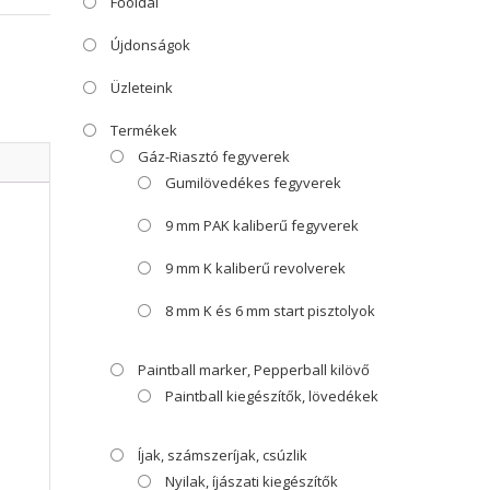
Főoldal
Újdonságok
Üzleteink
Termékek
Gáz-Riasztó fegyverek
Gumilövedékes fegyverek
9 mm PAK kaliberű fegyverek
9 mm K kaliberű revolverek
8 mm K és 6 mm start pisztolyok
Paintball marker, Pepperball kilövő
Paintball kiegészítők, lövedékek
Íjak, számszeríjak, csúzlik
Nyilak, íjászati kiegészítők