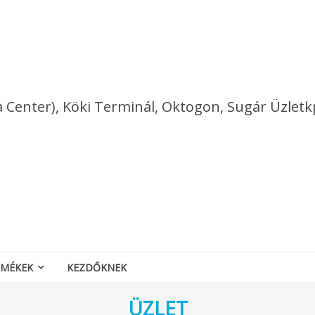
a Center), Köki Terminál, Oktogon, Sugár Üzletk
RMÉKEK
KEZDŐKNEK
ÜZLET