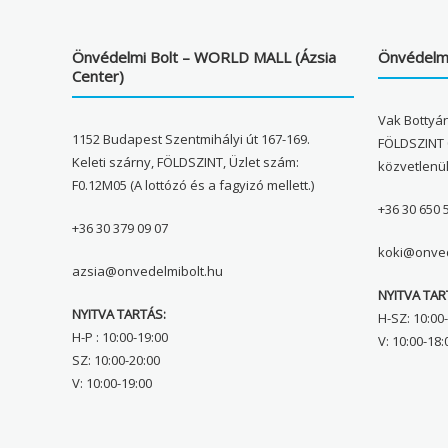
Önvédelmi Bolt – WORLD MALL (Ázsia
Önvédelmi
Center)
Vak Bottyán
1152 Budapest Szentmihályi út 167-169.
FÖLDSZINT 
Keleti szárny, FÖLDSZINT, Üzlet szám:
közvetlenü
F0.12M05 (A lottózó és a fagyizó mellett.)
+36 30 650 
+36 30 379 09 07
koki@onved
azsia@onvedelmibolt.hu
NYITVA TAR
NYITVA TARTÁS:
H-SZ: 10:00-
H-P : 10:00-19:00
V: 10:00-18:
SZ: 10:00-20:00
V: 10:00-19:00