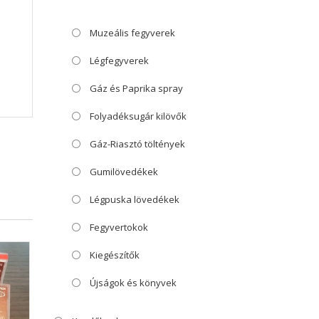
Muzeális fegyverek
Légfegyverek
Gáz és Paprika spray
Folyadéksugár kilövők
Gáz-Riasztó töltények
Gumilövedékek
Légpuska lövedékek
Fegyvertokok
Kiegészítők
Újságok és könyvek