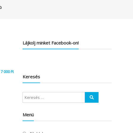
b
Lájkolj minket Facebook-on!
7 000
Ft
Keresés
Menü