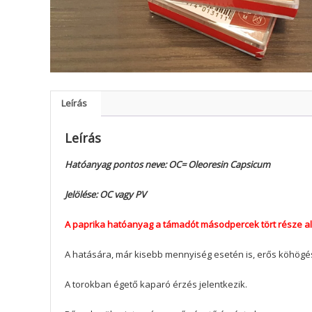
Leírás
Leírás
Hatóanyag pontos neve: OC= Oleoresin Capsicum
Jelölése: OC vagy PV
A paprika hatóanyag a támadót másodpercek tört része ala
A hatására, már kisebb mennyiség esetén is, erős köhögés
A torokban égető kaparó érzés jelentkezik.