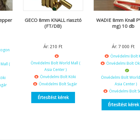
Pepper
GECO 8mm KNALL riasztó
WADIE 8mm Knall P
(FT/DB)
mg) 10 db
Ár:
210
Ft
Ár:
7 000
Ft
togon
Önvédelmi Bolt 
Önvédelmi Bolt World Mall (
Önvédelmi Bolt O
Mall (
Asia Center )
Önvédelmi Bolt Köki
Önvédelmi Bolt World 
öki
Önvédelmi Bolt Sugár
Asia Center )
ugár
Önvédelmi Bolt S
Értesítést kérek
Értesítést kérek