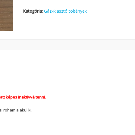
Kategória:
Gáz-Riasztó töltények
tt képes inaktívvá tenni.
i roham alakul ki.