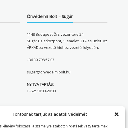
Önvédelmi Bolt – Sugár
1148 Budapest Örs vezér tere 24.
Sugár Üzletközpont, 1. emelet, 217-es üzlet. Az
ÁRKÁDba vezető hídhoz vezető folyosón.
+36 30 798 57 03
sugar@onvedelmibolt.hu
NYITVA TARTÁS:
H-SZ: 10:00-20:00
Önvédelmi Bolt – Főoldal
Fontosnak tartjuk az adatok védelmét
Adatvédelmi tájékoztató
i élmény fokozása, a személyre szabott hirdetések vagy tartalmak