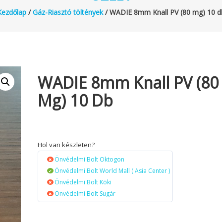
Kezdőlap
/
Gáz-Riasztó töltények
/ WADIE 8mm Knall PV (80 mg) 10 d
WADIE 8mm Knall PV (80
Mg) 10 Db
Hol van készleten?
Önvédelmi Bolt Oktogon
Önvédelmi Bolt World Mall ( Asia Center )
Önvédelmi Bolt Köki
Önvédelmi Bolt Sugár