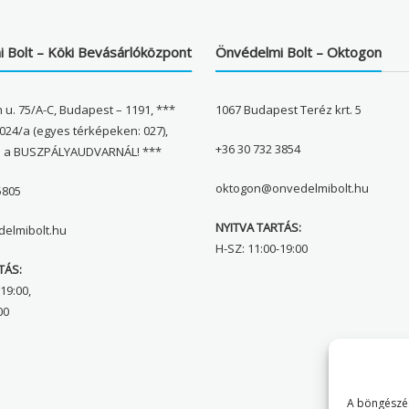
 Bolt – Köki Bevásárlóközpont
Önvédelmi Bolt – Oktogon
 u. 75/A-C, Budapest – 1191, ***
1067 Budapest Teréz krt. 5
024/a (egyes térképeken: 027),
+36 30 732 3854
l a BUSZPÁLYAUDVARNÁL! ***
oktogon@onvedelmibolt.hu
5805
NYITVA TARTÁS:
elmibolt.hu
H-SZ: 11:00-19:00
TÁS:
19:00,
00
A böngészés