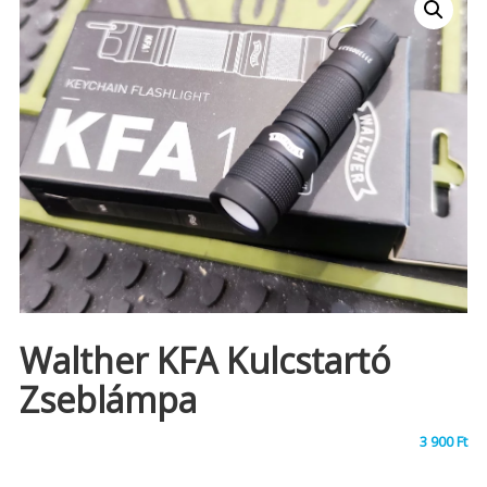
Walther KFA Kulcstartó
Zseblámpa
3 900
Ft