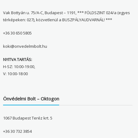
Vak Bottyán u. 75/A-C, Budapest – 1191, *** FÖLDSZINT 024/a (egyes
térképeken: 027), közvetlenül a BUSZPÁLYAUDVARNÁL! ***
+36 30 650 5805
koki@onvedelmibolt.hu
NYITVA TARTÁS:
H-SZ: 10:00-19:00,
V: 10:00-18:00
Önvédelmi Bolt – Oktogon
1067 Budapest Teréz krt. 5
+36 30 732 3854