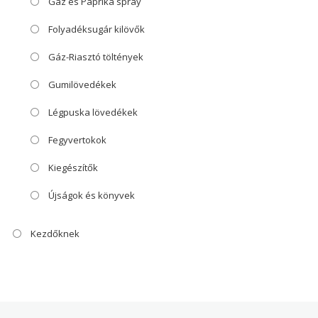
Gáz és Paprika spray
Folyadéksugár kilövők
Gáz-Riasztó töltények
Gumilövedékek
Légpuska lövedékek
Fegyvertokok
Kiegészítők
Újságok és könyvek
Kezdőknek