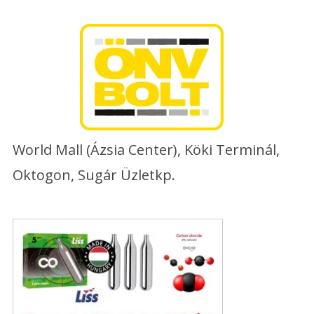
Skip
to
content
World Mall (Ázsia Center), Köki Terminál,
Oktogon, Sugár Üzletkp.