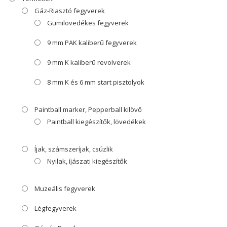
Gáz-Riasztó fegyverek
Gumilövedékes fegyverek
9 mm PAK kaliberű fegyverek
9 mm K kaliberű revolverek
8 mm K és 6 mm start pisztolyok
Paintball marker, Pepperball kilövő
Paintball kiegészítők, lövedékek
Íjak, számszeríjak, csúzlik
Nyilak, íjászati kiegészítők
Muzeális fegyverek
Légfegyverek