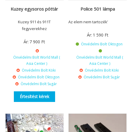
Kuzey egysoros póttár
Police 501 lámpa
Kuzey 911 és 911T
Az elem nem tartozék’
fegyverekhez
Ár:
1 590
Ft
Ár:
7 900
Ft
Önvédelmi Bolt Oktogon
Önvédelmi Bolt World Mall (
Önvédelmi Bolt World Mall (
Asia Center )
Asia Center )
Önvédelmi Bolt Köki
Önvédelmi Bolt Köki
Önvédelmi Bolt Oktogon
Önvédelmi Bolt Sugár
Önvédelmi Bolt Sugár
Értesítést kérek