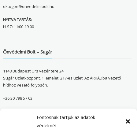
oktogon@onvedelmibolt.hu
NYITVA TARTÁS:
H-SZ: 11:00-19:00
Önvédelmi Bolt – Sugár
1148 Budapest Örs vezér tere 24.
Sugár Üzletközpont, 1. emelet, 217-es üzlet. Az ÁRKÁDba vezető
hídhoz vezető folyosón.
+36 30 798 57 03
sugar@onvedelmibolt.hu
Fontosnak tartjuk az adatok
NYITVA TARTÁS:
védelmét
H-SZ: 10:00-20:00