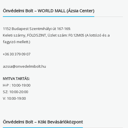
Önvédelmi Bolt – WORLD MALL (Ázsia Center)
1152 Budapest Szentmihályi út 167-169.
Keleti szárny, FÖLDSZINT, Üzlet szám: F0.12M05 (A lottózó és a
fagyizó mellett.)
+36 30 379 09 07
azsia@onvedelmibolt.hu
NYITVA TARTÁS:
H-P : 10:00-19:00
SZ: 10:00-20:00
V: 10:00-19:00
Önvédelmi Bolt – Köki Bevásárlóközpont