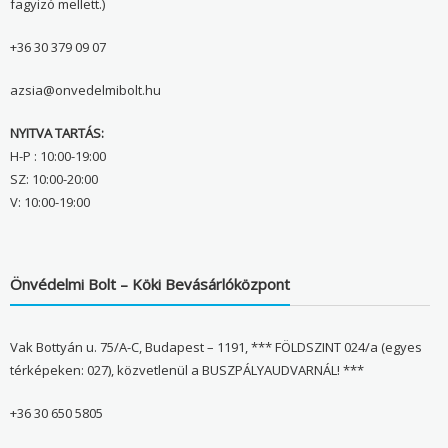
fagyizó mellett.)
+36 30 379 09 07
azsia@onvedelmibolt.hu
NYITVA TARTÁS:
H-P : 10:00-19:00
SZ: 10:00-20:00
V: 10:00-19:00
Önvédelmi Bolt – Köki Bevásárlóközpont
Vak Bottyán u. 75/A-C, Budapest – 1191, *** FÖLDSZINT 024/a (egyes
térképeken: 027), közvetlenül a BUSZPÁLYAUDVARNÁL! ***
+36 30 650 5805