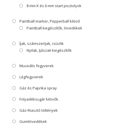
8 mm K és 6 mm start pisztolyok
Paintball marker, Pepperball kilövő
Paintball kiegészítők, lövedékek
Íjak, számszeríjak, csúzlik
Nyilak, íjászati kiegészítők
Muzeális fegyverek
Légfegyverek
Gáz és Paprika spray
Folyadéksugár kilövők
Gáz-Riasztó töltények
Gumilövedékek