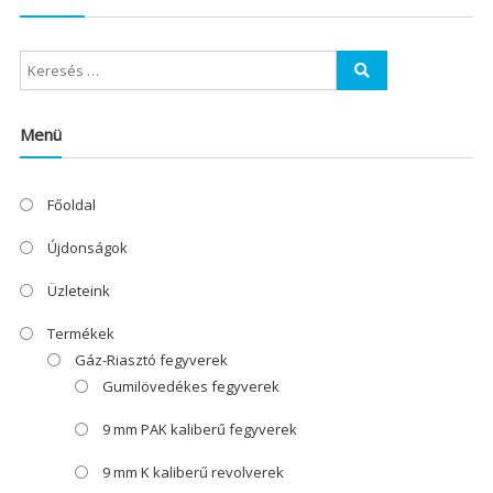
Menü
Főoldal
Újdonságok
Üzleteink
Termékek
Gáz-Riasztó fegyverek
Gumilövedékes fegyverek
9 mm PAK kaliberű fegyverek
9 mm K kaliberű revolverek