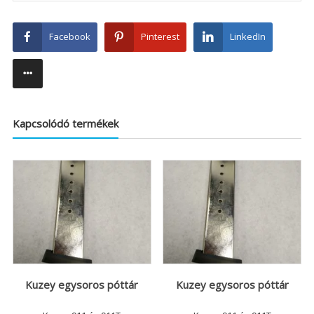
Facebook
Pinterest
LinkedIn
Kapcsolódó termékek
Kuzey egysoros póttár
Kuzey egysoros póttár