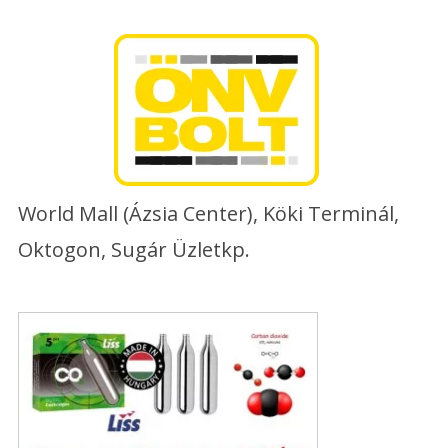
Skip
to
content
World Mall (Ázsia Center), Köki Terminál,
Oktogon, Sugár Üzletkp.