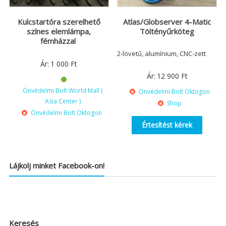
Kulcstartóra szerelhető
Atlas/Globserver 4-Matic
színes elemlámpa,
Töltényűrköteg
fémházzal
2-lövetű, alumínium, CNC-zett
Ár:
1 000
Ft
Ár:
12 900
Ft
Önvédelmi Bolt World Mall (
Önvédelmi Bolt Oktogon
Asia Center )
Shop
Önvédelmi Bolt Oktogon
Értesítést kérek
Lájkolj minket Facebook-on!
Keresés