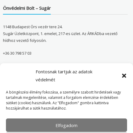
Önvédelmi Bolt – Sugár
1148 Budapest Örs vezér tere 24.
Sugár Üzletközpont, 1. emelet, 217-es üzlet. Az ÁRKÁDba vezető
hídhoz vezető folyosón.
+36 30 798 57 03
sugar@onvedelmibolt.hu
Fontosnak tartjuk az adatok
NYITVA TARTÁS:
védelmét
H-SZ: 10:00-20:00
A böngészési élmény fokozása, a személyre szabott hirdetések vagy
tartalmak megjelenítése, valamint a forgalom elemzése érdekében
sütiket (cookie) használunk. Az "Elfogadom" gombra kattintva
Önvédelmi Bolt – Főoldal
hozzájárulhat a sütik használatához.
Adatvédelmi tájékoztató
Elfogadom
Cookie Policy