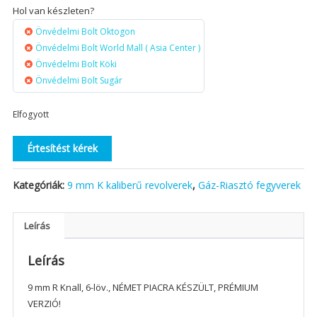
Hol van készleten?
Önvédelmi Bolt Oktogon
Önvédelmi Bolt World Mall ( Asia Center )
Önvédelmi Bolt Köki
Önvédelmi Bolt Sugár
Elfogyott
Értesítést kérek
Kategóriák:
9 mm K kaliberű revolverek
,
Gáz-Riasztó fegyverek
Leírás
Leírás
9 mm R Knall, 6-löv., NÉMET PIACRA KÉSZÜLT, PRÉMIUM
VERZIÓ!