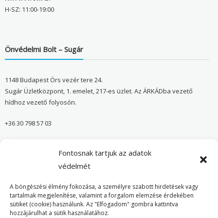
H-SZ: 11:00-19:00
Önvédelmi Bolt – Sugár
1148 Budapest Örs vezér tere 24.
Sugár Üzletközpont, 1. emelet, 217-es üzlet. Az ÁRKÁDba vezető
hídhoz vezető folyosón.
+36 30 798 57 03
sugar@onvedelmibolt.hu
Fontosnak tartjuk az adatok
NYITVA TARTÁS:
védelmét
H-SZ: 10:00-20:00
A böngészési élmény fokozása, a személyre szabott hirdetések vagy
tartalmak megjelenítése, valamint a forgalom elemzése érdekében
sütiket (cookie) használunk. Az "Elfogadom" gombra kattintva
Önvédelmi Bolt – Főoldal
hozzájárulhat a sütik használatához.