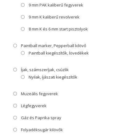
9 mm PAK kaliberű fegyverek
9 mm K kaliberű revolverek
8 mm K és 6 mm start pisztolyok
Paintball marker, Pepperball kilövő
Paintball kiegészítők, lövedékek
Íjak, számszeríjak, csúzlik
Nyilak, íjászati kiegészítők
Muzeális fegyverek
Légfegyverek
Gáz és Paprika spray
Folyadéksugár kilövők