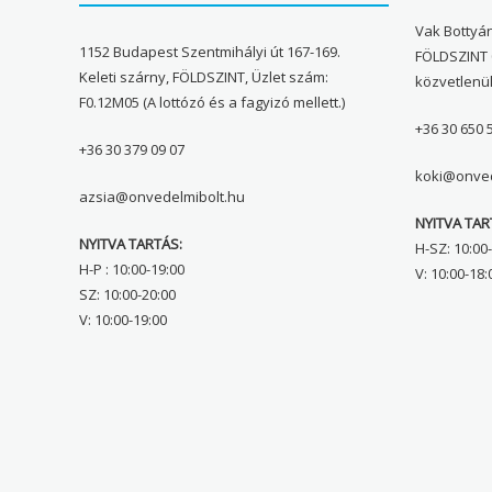
Vak Bottyán
1152 Budapest Szentmihályi út 167-169.
FÖLDSZINT 
Keleti szárny, FÖLDSZINT, Üzlet szám:
közvetlenü
F0.12M05 (A lottózó és a fagyizó mellett.)
+36 30 650 
+36 30 379 09 07
koki@onved
azsia@onvedelmibolt.hu
NYITVA TAR
NYITVA TARTÁS:
H-SZ: 10:00-
H-P : 10:00-19:00
V: 10:00-18:
SZ: 10:00-20:00
V: 10:00-19:00