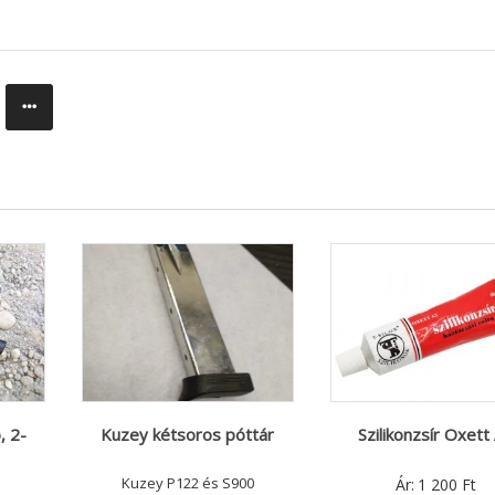
, 2-
Kuzey kétsoros póttár
Szilikonzsír Oxett
Kuzey P122 és S900
Ár:
1 200
Ft