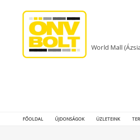
Skip
to
content
World Mall (Ázsi
FŐOLDAL
ÚJDONSÁGOK
ÜZLETEINK
TE