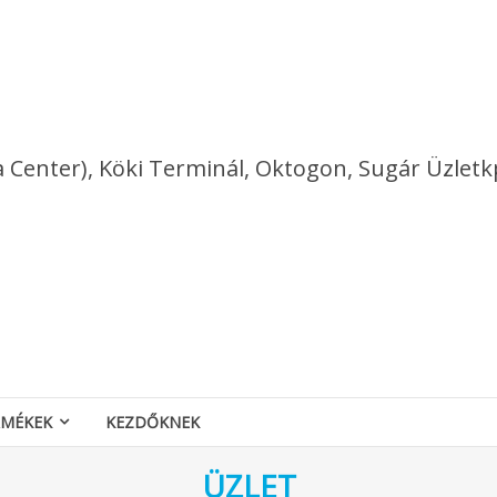
a Center), Köki Terminál, Oktogon, Sugár Üzletk
RMÉKEK
KEZDŐKNEK
ÜZLET