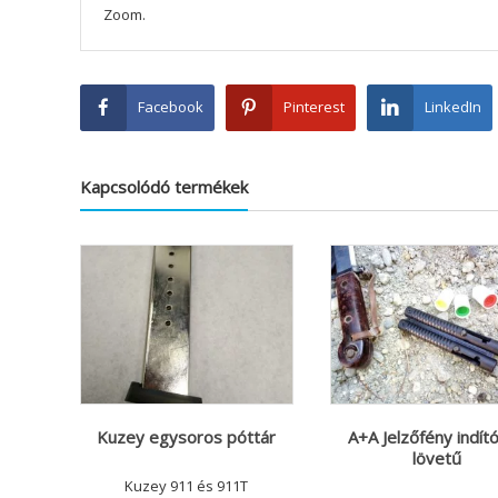
Zoom.
Facebook
Pinterest
LinkedIn
Kapcsolódó termékek
Kuzey egysoros póttár
A+A Jelzőfény indító
lövetű
Kuzey 911 és 911T