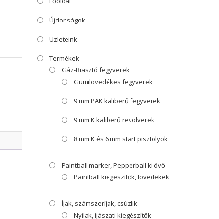
Főoldal
Újdonságok
Üzleteink
Termékek
Gáz-Riasztó fegyverek
Gumilövedékes fegyverek
9 mm PAK kaliberű fegyverek
9 mm K kaliberű revolverek
8 mm K és 6 mm start pisztolyok
Paintball marker, Pepperball kilövő
Paintball kiegészítők, lövedékek
Íjak, számszeríjak, csúzlik
Nyilak, íjászati kiegészítők