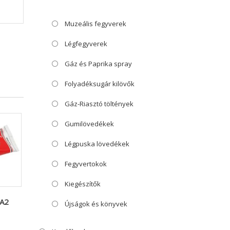
Muzeális fegyverek
Légfegyverek
Gáz és Paprika spray
Folyadéksugár kilövők
Gáz-Riasztó töltények
Gumilövedékek
Légpuska lövedékek
Fegyvertokok
Kiegészítők
 A2
Újságok és könyvek