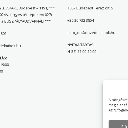
 u. 75/A-C, Budapest – 1191, ***
1067 Budapest Teréz krt. 5
024/a (egyes térképeken: 027),
+36 30 732 3854
l a BUSZPÁLYAUDVARNÁL! ***
oktogon@onvedelmibolt.hu
5805
NYITVA TARTÁS:
elmibolt.hu
H-SZ: 11:00-19:00
TÁS:
19:00,
00
A böngészés
megjeleníté
Az "Elfogad
El