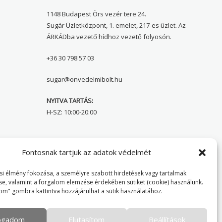
1148 Budapest Örs vezér tere 24.
Sugár Üzletközpont, 1. emelet, 217-es üzlet. Az
ÁRKÁDba vezető hídhoz vezető folyosón.
+36 30 798 57 03
sugar@onvedelmibolt.hu
NYITVA TARTÁS:
H-SZ: 10:00-20:00
Önvédelmi Bolt – Főoldal
Fontosnak tartjuk az adatok védelmét
Adatvédelmi tájékoztató
i élmény fokozása, a személyre szabott hirdetések vagy tartalmak
se, valamint a forgalom elemzése érdekében sütiket (cookie) használunk.
Cookie Policy
om" gombra kattintva hozzájárulhat a sütik használatához.
fogadom
Elutasítom
Beállítások