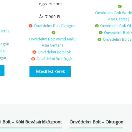
fegyverekhez
Önvédelmi Bolt World 
Ár:
7 900
Ft
Asia Center )
Önvédelmi Bolt Oktogon
Önvédelmi Bolt O
Mall (
Önvédelmi Bolt 
Önvédelmi Bolt World Mall (
Önvédelmi Bolt S
togon
Asia Center )
öki
Önvédelmi Bolt Köki
ugár
Önvédelmi Bolt Sugár
Értesítést kérek
 Bolt – Köki Bevásárlóközpont
Önvédelmi Bolt – Oktogon