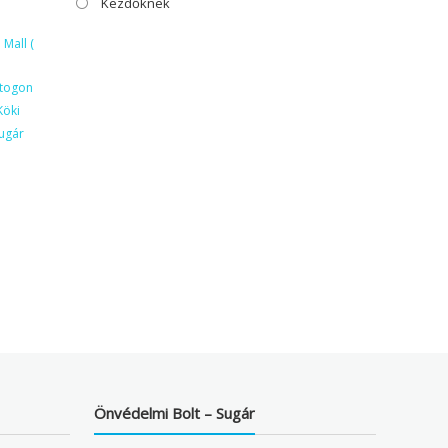
Kezdőknek
Mall (
ktogon
Köki
ugár
Önvédelmi Bolt – Sugár