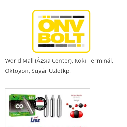
Skip
to
content
World Mall (Ázsia Center), Köki Terminál,
Oktogon, Sugár Üzletkp.