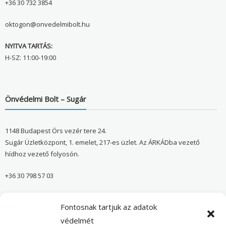
+36 30 732 3854
oktogon@onvedelmibolt.hu
NYITVA TARTÁS:
H-SZ: 11:00-19:00
Önvédelmi Bolt – Sugár
1148 Budapest Örs vezér tere 24.
Sugár Üzletközpont, 1. emelet, 217-es üzlet. Az ÁRKÁDba vezető
hídhoz vezető folyosón.
+36 30 798 57 03
sugar@onvedelmibolt.hu
Fontosnak tartjuk az adatok
NYITVA TARTÁS:
védelmét