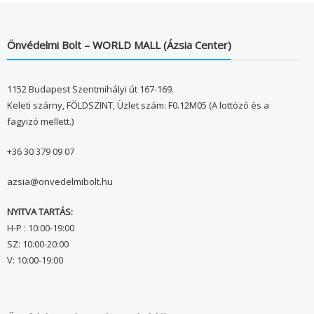
Önvédelmi Bolt – WORLD MALL (Ázsia Center)
1152 Budapest Szentmihályi út 167-169.
Keleti szárny, FÖLDSZINT, Üzlet szám: F0.12M05 (A lottózó és a
fagyizó mellett.)
+36 30 379 09 07
azsia@onvedelmibolt.hu
NYITVA TARTÁS:
H-P : 10:00-19:00
SZ: 10:00-20:00
V: 10:00-19:00