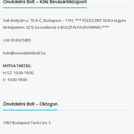
Önvédelmi Bolt – Köki Bevásárlóközpont
Vak Bottyán u. 75/A-C, Budapest – 1191, *** FÖLDSZINT 024/a (egyes
térképeken: 027), közvetlenül a BUSZPÁLYAUDVARNÁL! ***
+36 30 650 5805
koki@onvedelmibolt.hu
NYITVA TARTÁS:
H-SZ: 10:00-19:00,
V: 10:00-18:00
Önvédelmi Bolt – Oktogon
1067 Budapest Teréz krt. 5