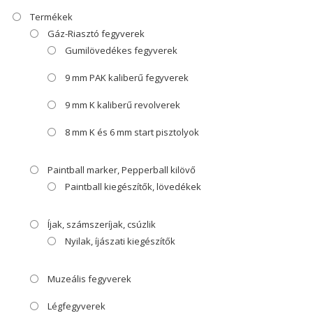
Termékek
Gáz-Riasztó fegyverek
Gumilövedékes fegyverek
9 mm PAK kaliberű fegyverek
9 mm K kaliberű revolverek
8 mm K és 6 mm start pisztolyok
Paintball marker, Pepperball kilövő
Paintball kiegészítők, lövedékek
Íjak, számszeríjak, csúzlik
Nyilak, íjászati kiegészítők
Muzeális fegyverek
Légfegyverek