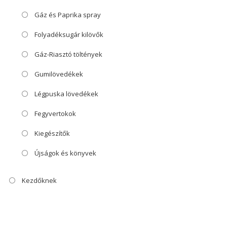
Gáz és Paprika spray
Folyadéksugár kilövők
Gáz-Riasztó töltények
Gumilövedékek
Légpuska lövedékek
Fegyvertokok
Kiegészítők
Újságok és könyvek
Kezdőknek