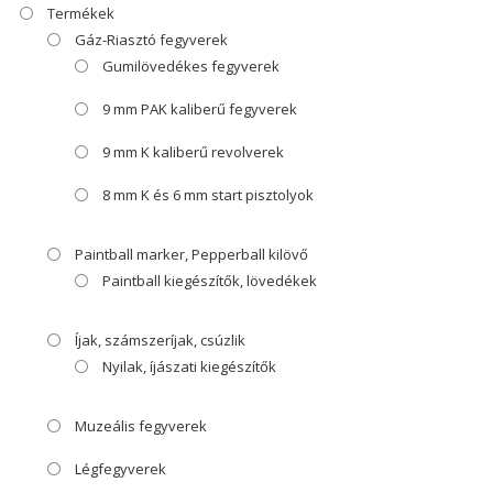
Termékek
Gáz-Riasztó fegyverek
Gumilövedékes fegyverek
9 mm PAK kaliberű fegyverek
9 mm K kaliberű revolverek
8 mm K és 6 mm start pisztolyok
Paintball marker, Pepperball kilövő
Paintball kiegészítők, lövedékek
Íjak, számszeríjak, csúzlik
Nyilak, íjászati kiegészítők
Muzeális fegyverek
Légfegyverek