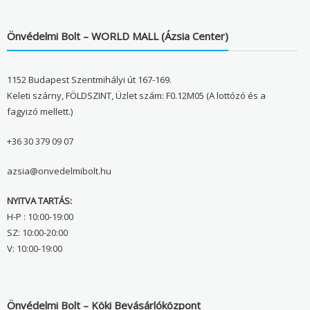
Önvédelmi Bolt – WORLD MALL (Ázsia Center)
1152 Budapest Szentmihályi út 167-169.
Keleti szárny, FÖLDSZINT, Üzlet szám: F0.12M05 (A lottózó és a
fagyizó mellett.)
+36 30 379 09 07
azsia@onvedelmibolt.hu
NYITVA TARTÁS:
H-P : 10:00-19:00
SZ: 10:00-20:00
V: 10:00-19:00
Önvédelmi Bolt – Köki Bevásárlóközpont