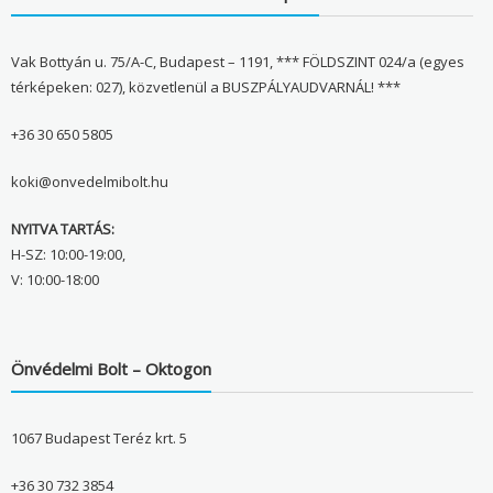
Vak Bottyán u. 75/A-C, Budapest – 1191, *** FÖLDSZINT 024/a (egyes
térképeken: 027), közvetlenül a BUSZPÁLYAUDVARNÁL! ***
+36 30 650 5805
koki@onvedelmibolt.hu
NYITVA TARTÁS:
H-SZ: 10:00-19:00,
V: 10:00-18:00
Önvédelmi Bolt – Oktogon
1067 Budapest Teréz krt. 5
+36 30 732 3854