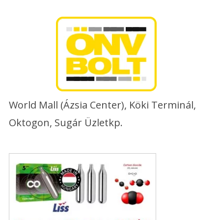
Skip
to
content
World Mall (Ázsia Center), Köki Terminál,
Oktogon, Sugár Üzletkp.