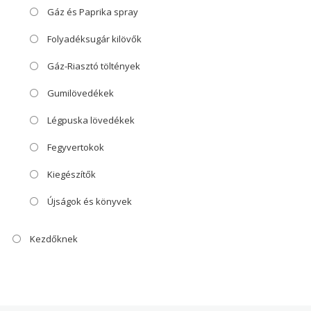
Gáz és Paprika spray
Folyadéksugár kilövők
Gáz-Riasztó töltények
Gumilövedékek
Légpuska lövedékek
Fegyvertokok
Kiegészítők
Újságok és könyvek
Kezdőknek