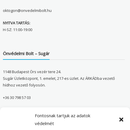
oktogon@onvedelmibolt.hu
NYITVA TARTÁS:
H-SZ: 11:00-19:00
Önvédelmi Bolt – Sugár
1148 Budapest Örs vezér tere 24.
Sugár Üzletközpont, 1. emelet, 217-es üzlet. Az ÁRKÁDba vezető
hídhoz vezető folyosón.
+36 30 798 57 03
sugar@onvedelmibolt.hu
Fontosnak tartjuk az adatok
NYITVA TARTÁS:
védelmét
H-SZ: 10:00-20:00