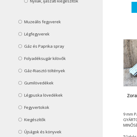
Nyilak, íjászati kiegészítők
Muzeális fegyverek
Légfegyverek
Gáz és Paprika spray
Folyadéksugár kilövők
Gáz-Riasztó töltények
Gumilövedékek
Zora
Légpuska lövedékek
Fegyvertokok
9 mm P
GYÁRT
Kiegészítők
MINŐSÉ
Újságok és könyvek
Tűzkés