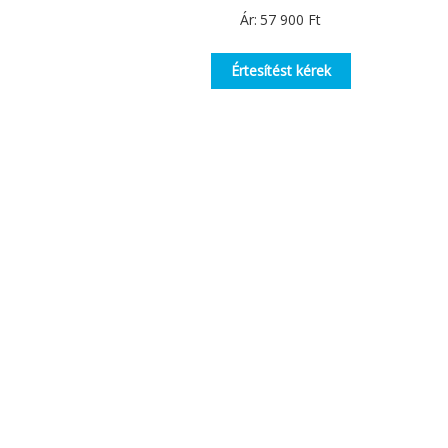
Ár:
57 900
Ft
Értesítést kérek