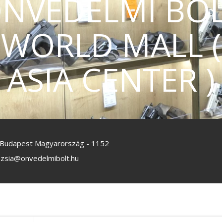
NVÉDELMI BO
WORLD MALL (
ASIA CENTER )
, Budapest Magyarország - 1152
azsia@onvedelmibolt.hu