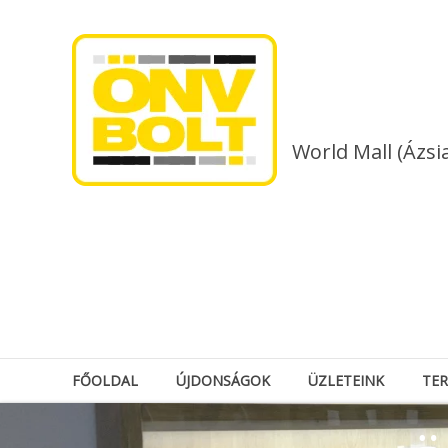
Skip
to
content
World Mall (Ázsi
FŐOLDAL
ÚJDONSÁGOK
ÜZLETEINK
TE