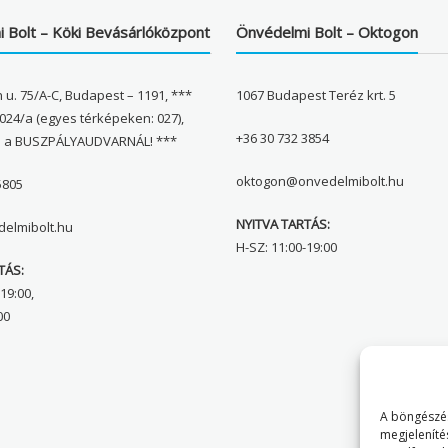
 Bolt – Köki Bevásárlóközpont
Önvédelmi Bolt – Oktogon
 u. 75/A-C, Budapest – 1191, ***
1067 Budapest Teréz krt. 5
024/a (egyes térképeken: 027),
+36 30 732 3854
l a BUSZPÁLYAUDVARNÁL! ***
oktogon@onvedelmibolt.hu
5805
NYITVA TARTÁS:
elmibolt.hu
H-SZ: 11:00-19:00
TÁS:
19:00,
00
A böngészés
megjeleníté