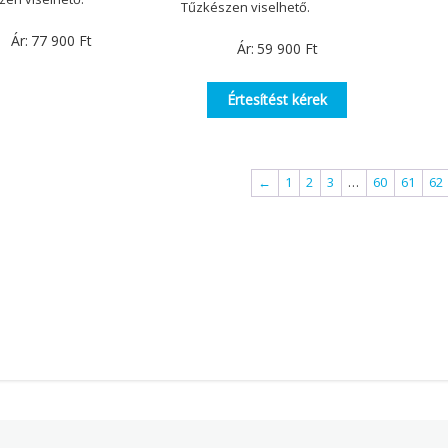
Tűzkészen viselhető.
Ár:
77 900
Ft
Ár:
59 900
Ft
Értesítést kérek
←
1
2
3
…
60
61
62