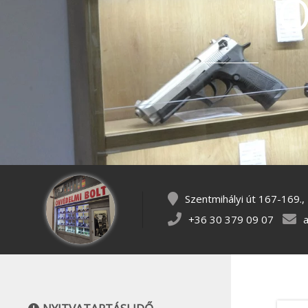
Ö
Szentmihályi út 167-169.
+36 30 379 09 07