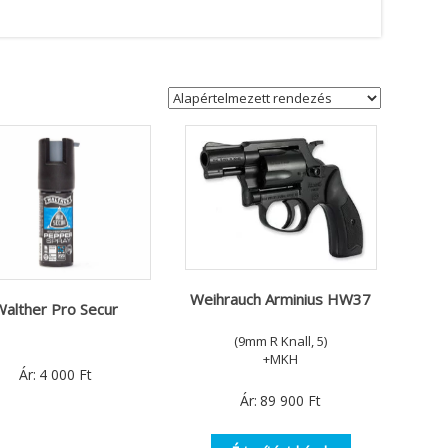
Weihrauch Arminius HW37
alther Pro Secur
(9mm R Knall, 5)
+MKH
Ár:
4 000
Ft
Ár:
89 900
Ft