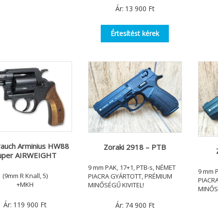
Ár:
13 900
Ft
Értesítést kérek
rauch Arminius HW88
Zoraki 2918 – PTB
uper AIRWEIGHT
9 mm PAK, 17+1, PTB-s, NÉMET
9 mm P
(9mm R Knall, 5)
PIACRA GYÁRTOTT, PRÉMIUM
PIACR
+MKH
MINŐSÉGŰ KIVITEL!
MINŐSÉ
Ár:
119 900
Ft
Ár:
74 900
Ft