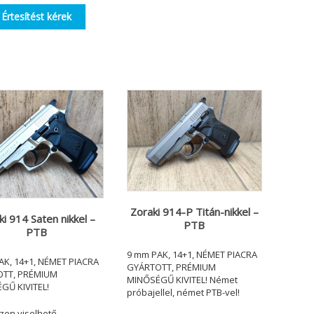
Értesítést kérek
Zoraki 914-P Titán-nikkel –
ki 914 Saten nikkel –
PTB
PTB
9 mm PAK, 14+1, NÉMET PIACRA
AK, 14+1, NÉMET PIACRA
GYÁRTOTT, PRÉMIUM
OTT, PRÉMIUM
MINŐSÉGŰ KIVITEL! Német
GŰ KIVITEL!
próbajellel, német PTB-vel!
zen viselhető.