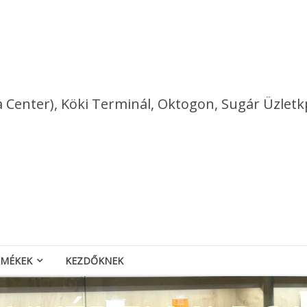
a Center), Köki Terminál, Oktogon, Sugár Üzletk
RMÉKEK
KEZDŐKNEK