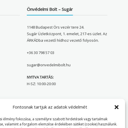
Önvédelmi Bolt – Sugár
1148 Budapest Örs vezér tere 24.
Sugár Üzletközpont, 1. emelet, 217-es üzlet. Az
ÁRKÁDba vezető hídhoz vezető folyosón.
+36 30 798 57 03
sugar@onvedelmibolt.hu
NYITVA TARTÁS:
H-SZ: 10:00-20:00
Önvédelmi Bolt – Főoldal
Fontosnak tartjuk az adatok védelmét
Adatvédelmi tájékoztató
i élmény fokozása, a személyre szabott hirdetések vagy tartalmak
se, valamint a forgalom elemzése érdekében sütiket (cookie) használunk.
Cookie Policy