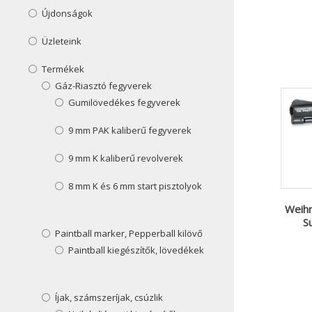
Újdonságok
Üzleteink
Termékek
Gáz-Riasztó fegyverek
Gumilövedékes fegyverek
9 mm PAK kaliberű fegyverek
9 mm K kaliberű revolverek
8 mm K és 6 mm start pisztolyok
Weih
S
Paintball marker, Pepperball kilövő
Paintball kiegészítők, lövedékek
Íjak, számszeríjak, csúzlik