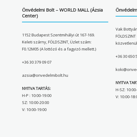
Önvédelmi Bolt – WORLD MALL (Ázsia
Önvédelmi
Center)
Vak Bottyán
1152 Budapest Szentmihályi út 167-169.
FÖLDSZINT 
Keleti szárny, FÖLDSZINT, Üzlet szám:
közvetlenü
F0.12M05 (A lottózó és a fagyizó mellett.)
+36 30 650 
+36 30 379 09 07
koki@onved
azsia@onvedelmibolt.hu
NYITVA TAR
NYITVA TARTÁS:
H-SZ: 10:00-
H-P : 10:00-19:00
V: 10:00-18:
SZ: 10:00-20:00
V: 10:00-19:00