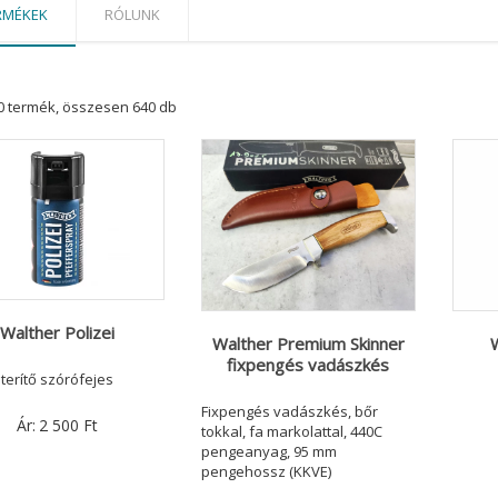
RMÉKEK
RÓLUNK
0 termék, összesen 640 db
Walther Polizei
W
Walther Premium Skinner
fixpengés vadászkés
terítő szórófejes
Fixpengés vadászkés, bőr
Ár:
2 500
Ft
tokkal, fa markolattal, 440C
pengeanyag, 95 mm
pengehossz (KKVE)