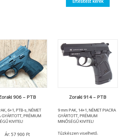
Értesítést kérek
Zoraki 906 – PTB
Zoraki 914 – PTB
AK, 6+1, PTB-s, NÉMET
9 mm PAK, 14+1, NÉMET PIACRA
A GYÁRTOTT, PRÉMIUM
GYÁRTOTT, PRÉMIUM
GŰ KIVITEL!
MINŐSÉGŰ KIVITEL!
Tűzkészen viselhető.
Ár:
57 900
Ft