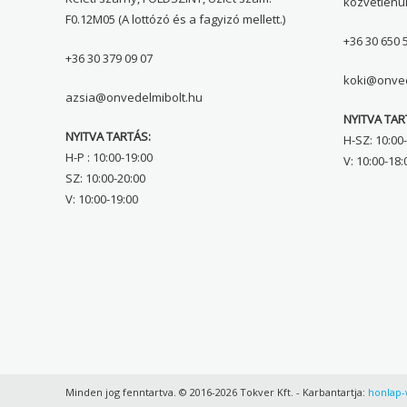
közvetlenü
F0.12M05 (A lottózó és a fagyizó mellett.)
+36 30 650 
+36 30 379 09 07
koki@onved
azsia@onvedelmibolt.hu
NYITVA TAR
NYITVA TARTÁS:
H-SZ: 10:00-
H-P : 10:00-19:00
V: 10:00-18:
SZ: 10:00-20:00
V: 10:00-19:00
Minden jog fenntartva. © 2016-2026 Tokver Kft.
- Karbantartja:
honlap-