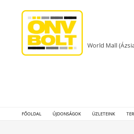
Skip
to
content
World Mall (Ázsi
FŐOLDAL
ÚJDONSÁGOK
ÜZLETEINK
TE