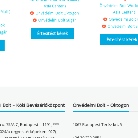
Önvédelmi Bolt World 
Asia Center )
Mall (
Asia Center )
Önvédelmi Bolt Oktogon
Önvédelmi Bolt 
Önvédelmi Bolt Sugár
öki
Önvédelmi Bolt S
ugár
Értesítést kérek
Értesítést kérek
 Bolt – Köki Bevásárlóközpont
Önvédelmi Bolt – Oktogon
 u. 75/A-C, Budapest – 1191, ***
1067 Budapest Teréz krt. 5
024/a (egyes térképeken: 027),
+36 30 732 3854