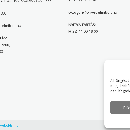
l a BUSZPÁLYAUDVARNÁL! ***
oktogon@onvedelmibolt.hu
5805
NYITVA TARTÁS:
elmibolt.hu
H-SZ: 11:00-19:00
TÁS:
19:00,
00
A böngészés
megjeleníté
Az "Elfogad
El
weboldal.hu