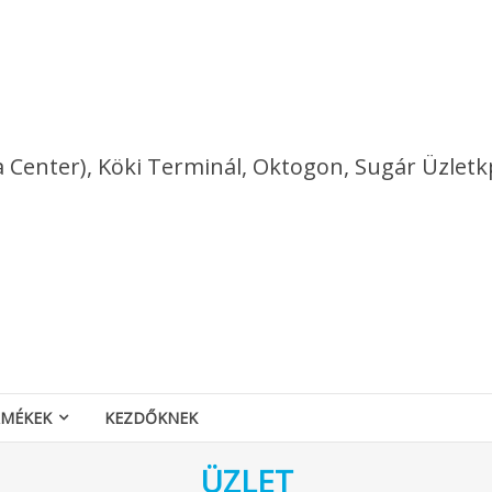
a Center), Köki Terminál, Oktogon, Sugár Üzletk
RMÉKEK
KEZDŐKNEK
ÜZLET