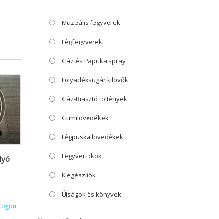
Muzeális fegyverek
Légfegyverek
Gáz és Paprika spray
Folyadéksugár kilövők
Gáz-Riasztó töltények
Gumilövedékek
Légpuska lövedékek
Fegyvertokok
lyó
Kiegészítők
Újságok és könyvek
ktogon