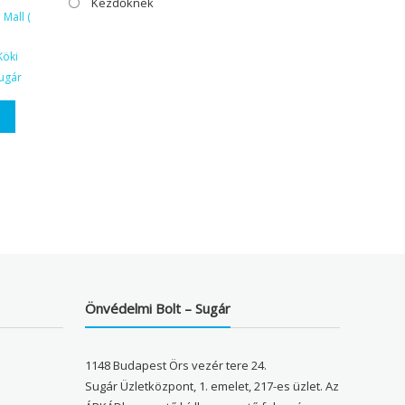
Kezdőknek
Mall (
Köki
ugár
Önvédelmi Bolt – Sugár
1148 Budapest Örs vezér tere 24.
Sugár Üzletközpont, 1. emelet, 217-es üzlet. Az