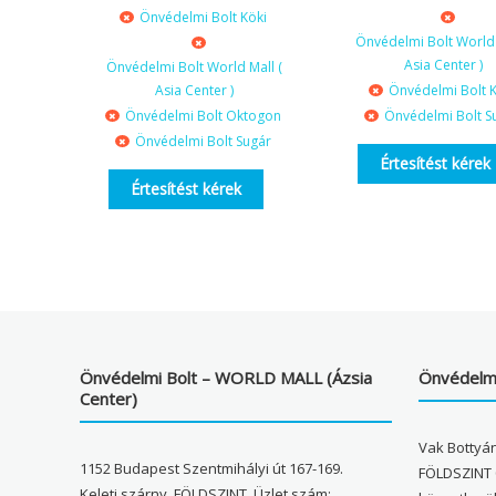
Önvédelmi Bolt Köki
Önvédelmi Bolt World 
Asia Center )
Önvédelmi Bolt World Mall (
Asia Center )
Önvédelmi Bolt K
Önvédelmi Bolt Oktogon
Önvédelmi Bolt S
Önvédelmi Bolt Sugár
Értesítést kérek
Értesítést kérek
Önvédelmi Bolt – WORLD MALL (Ázsia
Önvédelmi
Center)
Vak Bottyán
1152 Budapest Szentmihályi út 167-169.
FÖLDSZINT 
Keleti szárny, FÖLDSZINT, Üzlet szám: