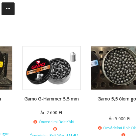
h
Gamo G-Hammer 5,5 mm
Gamo 5,5 ólom go
Ár:
2 600
Ft
Ár:
5 000
Ft
Önvédelmi Bolt Köki
Önvédelmi Bolt O
togon
Önvédelmi Bolt World Mall (