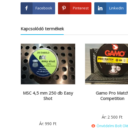
Facebook
Pinterest
LinkedIn
Kapcsolódó termékek
MSC 4,5 mm 250 db Easy
Gamo Pro Matc
Shot
Competition
Ár:
2 500
Ft
Ár:
990
Ft
Önvédelmi Bolt Ok