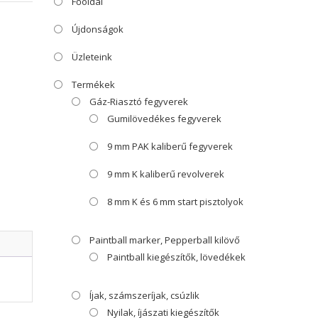
Főoldal
Újdonságok
Üzleteink
Termékek
Gáz-Riasztó fegyverek
Gumilövedékes fegyverek
9 mm PAK kaliberű fegyverek
9 mm K kaliberű revolverek
8 mm K és 6 mm start pisztolyok
Paintball marker, Pepperball kilövő
Paintball kiegészítők, lövedékek
Íjak, számszeríjak, csúzlik
Nyilak, íjászati kiegészítők