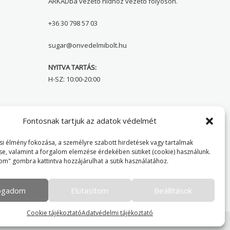
ÁRKÁDba vezető hídhoz vezető folyosón.
+36 30 798 57 03
sugar@onvedelmibolt.hu
NYITVA TARTÁS:
H-SZ: 10:00-20:00
Önvédelmi Bolt – Főoldal
Fontosnak tartjuk az adatok védelmét
Adatvédelmi tájékoztató
i élmény fokozása, a személyre szabott hirdetések vagy tartalmak
se, valamint a forgalom elemzése érdekében sütiket (cookie) használunk.
Cookie Policy
om" gombra kattintva hozzájárulhat a sütik használatához.
fogadom
Elutasítom
Beállítások
Cookie tájékoztató
Adatvédelmi tájékoztató