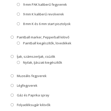
9 mm PAK kaliberű fegyverek
9 mm K kaliberű revolverek
8 mm K és 6 mm start pisztolyok
Paintball marker, Pepperball kilövő
Paintball kiegészítők, lövedékek
Íjak, számszeríjak, csúzlik
Nyilak, íjászati kiegészítők
Muzeális fegyverek
Légfegyverek
Gáz és Paprika spray
Folyadéksugár kilövők