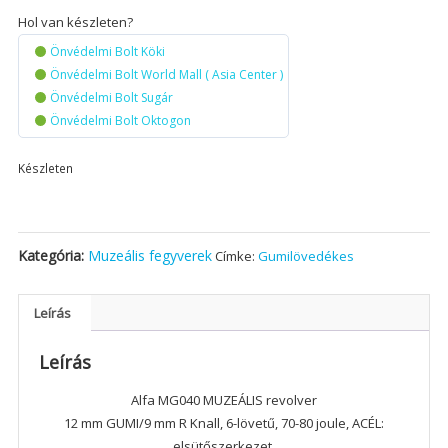
Hol van készleten?
Önvédelmi Bolt Köki
Önvédelmi Bolt World Mall ( Asia Center )
Önvédelmi Bolt Sugár
Önvédelmi Bolt Oktogon
Készleten
Kategória:
Muzeális fegyverek
Címke:
Gumilövedékes
Leírás
Leírás
Alfa MG040 MUZEÁLIS revolver
12 mm GUMI/9 mm R Knall, 6-lövetű, 70-80 joule, ACÉL:
elsütőszerkezet,