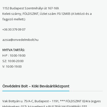
1152 Budapest Szentmihályi út 167-169.
Keleti szárny, FÖLDSZINT, Üzlet szám: F0.12M05 (A lottózó és a
fagyizó mellett.)
+36 30 379 09 07
azsia@onvedelmibolt.hu
NYITVA TARTÁS:
H-P : 10:00-19:00
SZ: 10:00-20:00
V: 10:00-19:00
Önvédelmi Bolt – Köki Bevásárlóközpont
Vak Bottyán u. 75/A-C, Budapest – 1191, *** FÖLDSZINT 024/a (egyes
térképeken: 027), közvetlenül a BUSZPÁLYAUDVARNÁL! ***