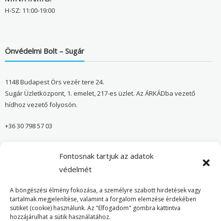
H-SZ: 11:00-19:00
Önvédelmi Bolt – Sugár
1148 Budapest Örs vezér tere 24.
Sugár Üzletközpont, 1. emelet, 217-es üzlet. Az ÁRKÁDba vezető
hídhoz vezető folyosón.
+36 30 798 57 03
sugar@onvedelmibolt.hu
Fontosnak tartjuk az adatok
NYITVA TARTÁS:
védelmét
H-SZ: 10:00-20:00
A böngészési élmény fokozása, a személyre szabott hirdetések vagy
tartalmak megjelenítése, valamint a forgalom elemzése érdekében
sütiket (cookie) használunk. Az "Elfogadom" gombra kattintva
Önvédelmi Bolt – Főoldal
hozzájárulhat a sütik használatához.