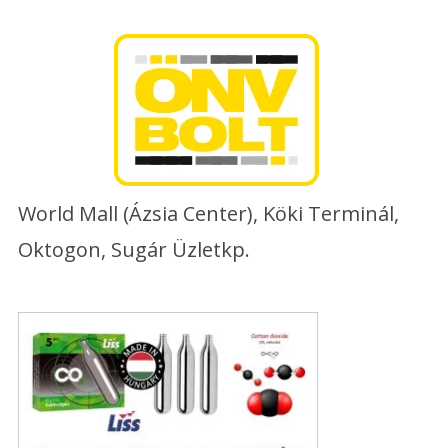
Skip
to
content
World Mall (Ázsia Center), Köki Terminál,
Oktogon, Sugár Üzletkp.