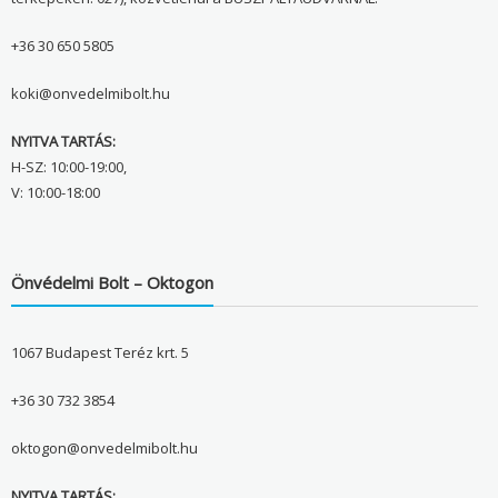
+36 30 650 5805
koki@onvedelmibolt.hu
NYITVA TARTÁS:
H-SZ: 10:00-19:00,
V: 10:00-18:00
Önvédelmi Bolt – Oktogon
1067 Budapest Teréz krt. 5
+36 30 732 3854
oktogon@onvedelmibolt.hu
NYITVA TARTÁS: