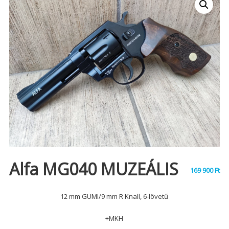
Alfa MG040 MUZEÁLIS
169 900
Ft
12 mm GUMI/9 mm R Knall, 6-lövetű
+MKH