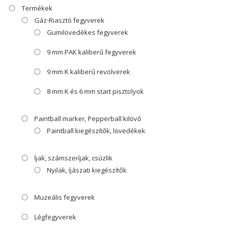
Termékek
Gáz-Riasztó fegyverek
Gumilövedékes fegyverek
9 mm PAK kaliberű fegyverek
9 mm K kaliberű revolverek
8 mm K és 6 mm start pisztolyok
Paintball marker, Pepperball kilövő
Paintball kiegészítők, lövedékek
Íjak, számszeríjak, csúzlik
Nyilak, íjászati kiegészítők
Muzeális fegyverek
Légfegyverek