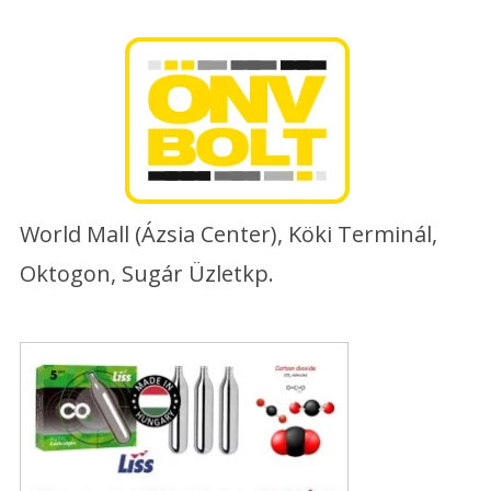
Skip
to
content
World Mall (Ázsia Center), Köki Terminál,
Oktogon, Sugár Üzletkp.