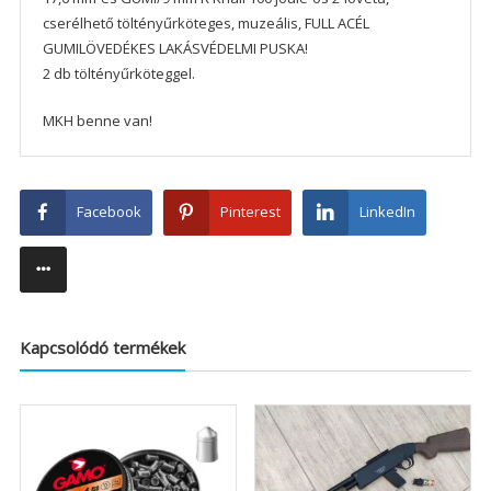
cserélhető töltényűrköteges, muzeális, FULL ACÉL
GUMILÖVEDÉKES LAKÁSVÉDELMI PUSKA!
2 db töltényűrköteggel.
MKH benne van!
Facebook
Pinterest
LinkedIn
Kapcsolódó termékek