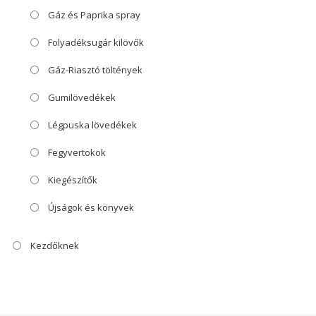
Gáz és Paprika spray
Folyadéksugár kilövők
Gáz-Riasztó töltények
Gumilövedékek
Légpuska lövedékek
Fegyvertokok
Kiegészítők
Újságok és könyvek
Kezdőknek