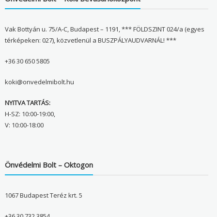
Vak Bottyán u. 75/A-C, Budapest – 1191, *** FÖLDSZINT 024/a (egyes
térképeken: 027), közvetlenül a BUSZPÁLYAUDVARNÁL! ***
+36 30 650 5805
koki@onvedelmibolt.hu
NYITVA TARTÁS:
H-SZ: 10:00-19:00,
V: 10:00-18:00
Önvédelmi Bolt – Oktogon
1067 Budapest Teréz krt. 5
+36 30 732 3854