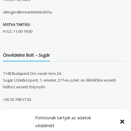
oktogon@onvedelmibolt.hu
NYITVA TARTÁS:
H-SZ: 11:00-19:00
Önvédelmi Bolt – Sugár
1148 Budapest Örs vezér tere 24.
Sugár Üzletközpont, 1. emelet, 217-es üzlet. Az ÁRKÁDba vezető
hídhoz vezető folyosón.
+36 30 798 57 03
sugar@onvedelmibolt.hu
Fontosnak tartjuk az adatok
NYITVA TARTÁS:
védelmét