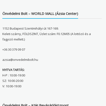
Önvédelmi Bolt – WORLD MALL (Ázsia Center)
1152 Budapest Szentmihályi út 167-169.
Keleti szárny, FÖLDSZINT, Üzlet szám: F0.12M05 (A lottózó és a
fagyizó mellett.)
+36 30 379 09 07
azsia@onvedelmibolt.hu
NYITVA TARTÁS:
H-P : 10:00-19:00
SZ: 10:00-20:00
V: 10:00-19:00
Önvédelmi Bolt – Köki Bevásárlóközpont