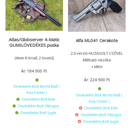
Atlas/Globserver 4-Matic
Alfa ML041 Cerakote
GUMILÖVEDÉKES puska
2.0 verzió HUZAGOLT CSŐVEL
(9mm R Knall, 2 lövetű)
Állítható nézőke
+ MKH
Ár:
184 900
Ft
Ár:
224 900
Ft
Önvédelmi Bolt World Mall (
Asia Center )
Önvédelmi Bolt World Mall (
Önvédelmi Bolt Köki
Asia Center )
Önvédelmi Bolt Oktogon
Önvédelmi Bolt Köki
Önvédelmi Bolt Sugár
Önvédelmi Bolt Oktogon
Önvédelmi Bolt Sugár