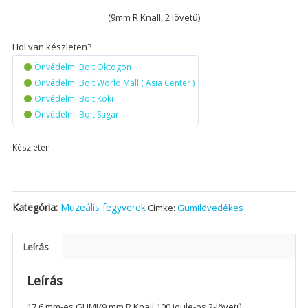
(9mm R Knall, 2 lövetű)
Hol van készleten?
Önvédelmi Bolt Oktogon
Önvédelmi Bolt World Mall ( Asia Center )
Önvédelmi Bolt Köki
Önvédelmi Bolt Sugár
Készleten
Kategória:
Muzeális fegyverek
Címke:
Gumilövedékes
Leírás
Leírás
17,6 mm-es GUMI/9 mm R Knall 100 joule-os 2-lövetű,