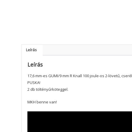
Leírás
Leírás
17,6 mm-es GUMI/9 mm R Knall 100 joule-os 2-lövetű, cse
PUSKA!
2 db töltényűrköteggel.
MKH benne van!