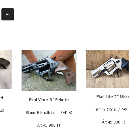
Ekol Lite 2″ Nikk
el
Ekol Viper 3″ Fekete
(9 mm R Knall / PAK ,
tű)
(9 mm R Knall/9 mm PAK, 6)
Ár:
45 900
Ft
Ár:
45 900
Ft