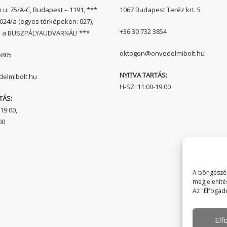
 u. 75/A-C, Budapest – 1191, ***
1067 Budapest Teréz krt. 5
024/a (egyes térképeken: 027),
+36 30 732 3854
l a BUSZPÁLYAUDVARNÁL! ***
oktogon@onvedelmibolt.hu
5805
NYITVA TARTÁS:
elmibolt.hu
H-SZ: 11:00-19:00
TÁS:
19:00,
00
A böngészés
megjeleníté
Az "Elfogad
El