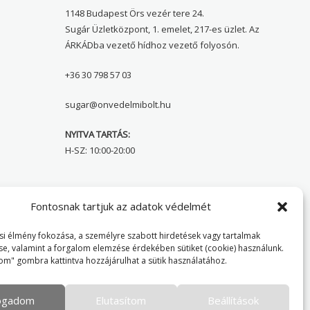
1148 Budapest Örs vezér tere 24.
Sugár Üzletközpont, 1. emelet, 217-es üzlet. Az
ÁRKÁDba vezető hídhoz vezető folyosón.
+36 30 798 57 03
sugar@onvedelmibolt.hu
NYITVA TARTÁS:
H-SZ: 10:00-20:00
Önvédelmi Bolt – Főoldal
Fontosnak tartjuk az adatok védelmét
Adatvédelmi tájékoztató
i élmény fokozása, a személyre szabott hirdetések vagy tartalmak
se, valamint a forgalom elemzése érdekében sütiket (cookie) használunk.
Cookie Policy
om" gombra kattintva hozzájárulhat a sütik használatához.
fogadom
Elutasítom
Beállítások