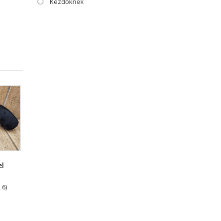
Kezdőknek
el
 6)