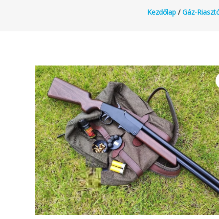
Kezdőlap
/
Gáz-Riaszt