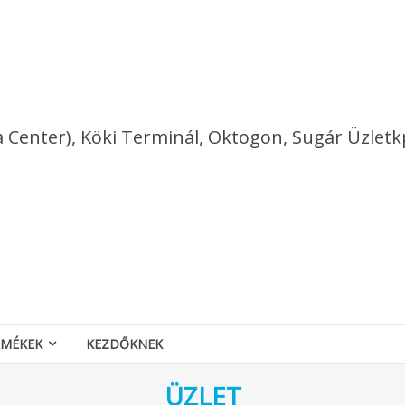
a Center), Köki Terminál, Oktogon, Sugár Üzletk
RMÉKEK
KEZDŐKNEK
ÜZLET