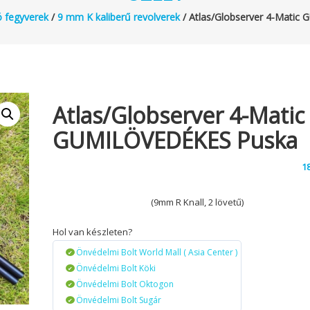
ó fegyverek
/
9 mm K kaliberű revolverek
/ Atlas/Globserver 4-Mati
Atlas/Globserver 4-Matic
GUMILÖVEDÉKES Puska
1
(9mm R Knall, 2 lövetű)
Hol van készleten?
Önvédelmi Bolt World Mall ( Asia Center )
Önvédelmi Bolt Köki
Önvédelmi Bolt Oktogon
Önvédelmi Bolt Sugár