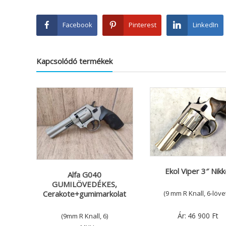
Facebook
Pinterest
LinkedIn
Kapcsolódó termékek
Ekol Viper 3″ Nikk
Alfa G040
GUMILÖVEDÉKES,
Cerakote+gumimarkolat
(9 mm R Knall, 6-löve
Ár:
46 900
Ft
(9mm R Knall, 6)