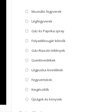
Muzeális fegyverek
Légfegyverek
Gáz és Paprika spray
Folyadéksugár kilövők
Gáz-Riasztó töltények
Gumilövedékek
Légpuska lövedékek
Fegyvertokok
Kiegészítők
Újságok és könyvek