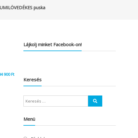
c GUMILÖVEDÉKES puska
Lájkolj minket Facebook-on!
84 900
Ft
Keresés
Menü