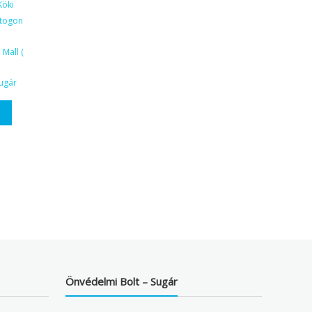
Köki
ktogon
Mall (
ugár
Önvédelmi Bolt – Sugár