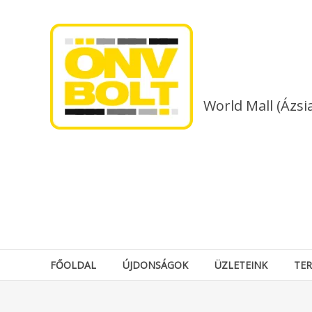
Skip
to
content
World Mall (Ázsi
FŐOLDAL
ÚJDONSÁGOK
ÜZLETEINK
TE