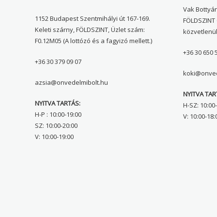
Vak Bottyán
1152 Budapest Szentmihályi út 167-169.
FÖLDSZINT 
Keleti szárny, FÖLDSZINT, Üzlet szám:
közvetlenü
F0.12M05 (A lottózó és a fagyizó mellett.)
+36 30 650 
+36 30 379 09 07
koki@onved
azsia@onvedelmibolt.hu
NYITVA TAR
NYITVA TARTÁS:
H-SZ: 10:00-
H-P : 10:00-19:00
V: 10:00-18:
SZ: 10:00-20:00
V: 10:00-19:00