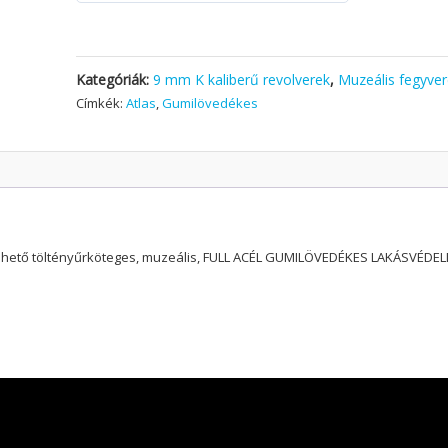
Kategóriák:
9 mm K kaliberű revolverek
,
Muzeális fegyve
Címkék:
Atlas
,
Gumilövedékes
rélhető töltényűrköteges, muzeális, FULL ACÉL GUMILÖVEDÉKES LAKÁSVÉDEL