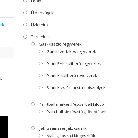
Főoldal
Újdonságok
rek
Üzleteink
Termékek
Gáz-Riasztó fegyverek
Gumilövedékes fegyverek
9 mm PAK kaliberű fegyverek
9 mm K kaliberű revolverek
MI
8 mm K és 6 mm start pisztolyok
Paintball marker, Pepperball kilövő
Paintball kiegészítők, lövedékek
Íjak, számszeríjak, csúzlik
Nyilak, íjászati kiegészítők