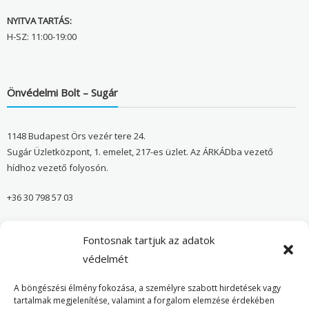
NYITVA TARTÁS:
H-SZ: 11:00-19:00
Önvédelmi Bolt – Sugár
1148 Budapest Örs vezér tere 24.
Sugár Üzletközpont, 1. emelet, 217-es üzlet. Az ÁRKÁDba vezető
hídhoz vezető folyosón.
+36 30 798 57 03
sugar@onvedelmibolt.hu
Fontosnak tartjuk az adatok
NYITVA TARTÁS:
védelmét
H-SZ: 10:00-20:00
A böngészési élmény fokozása, a személyre szabott hirdetések vagy
tartalmak megjelenítése, valamint a forgalom elemzése érdekében