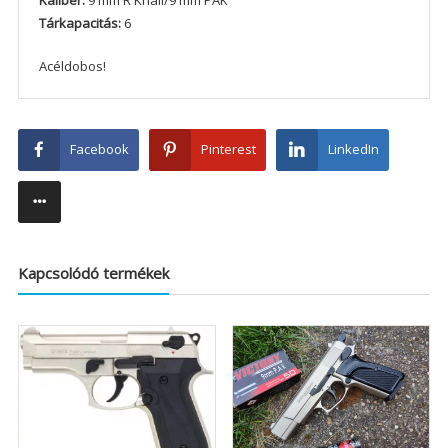
Kaliber:
9 mm R Knall/9 mm PAK
Tárkapacitás:
6
Acéldobos!
Facebook
Pinterest
LinkedIn
Kapcsolódó termékek