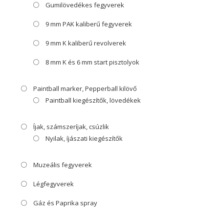
Gumilövedékes fegyverek
9 mm PAK kaliberű fegyverek
9 mm K kaliberű revolverek
8 mm K és 6 mm start pisztolyok
Paintball marker, Pepperball kilövő
Paintball kiegészítők, lövedékek
Íjak, számszeríjak, csúzlik
Nyilak, íjászati kiegészítők
Muzeális fegyverek
Légfegyverek
Gáz és Paprika spray