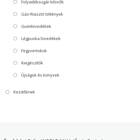
Folyadéksugár kilövők
Gáz-Riasztó töltények
Gumilövedékek
Légpuska lövedékek
Fegyvertokok
Kiegészítők
Újságok és könyvek
Kezdőknek