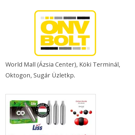
Skip
to
content
World Mall (Ázsia Center), Köki Terminál,
Oktogon, Sugár Üzletkp.