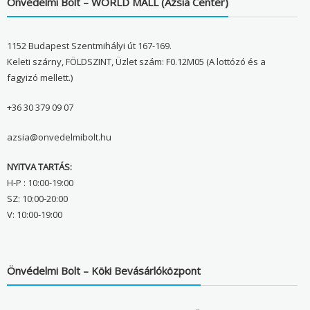
Önvédelmi Bolt – WORLD MALL (Ázsia Center)
1152 Budapest Szentmihályi út 167-169.
Keleti szárny, FÖLDSZINT, Üzlet szám: F0.12M05 (A lottózó és a
fagyizó mellett.)
+36 30 379 09 07
azsia@onvedelmibolt.hu
NYITVA TARTÁS:
H-P : 10:00-19:00
SZ: 10:00-20:00
V: 10:00-19:00
Önvédelmi Bolt – Köki Bevásárlóközpont