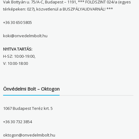
Vak Bottyán u. 75/A-C, Budapest – 1191, *** FÖLDSZINT 024/a (egyes
térképeken: 027), közvetlenül a BUSZPÁLYAUDVARNÁL! ***
+36 30 650 5805
koki@onvedelmibolt.hu
NYITVA TARTÁS:
H-SZ: 10:00-19:00,
V: 10:00-18:00
Önvédelmi Bolt – Oktogon
1067 Budapest Teréz krt. 5
+36 30 732 3854
oktogon@onvedelmibolt.hu