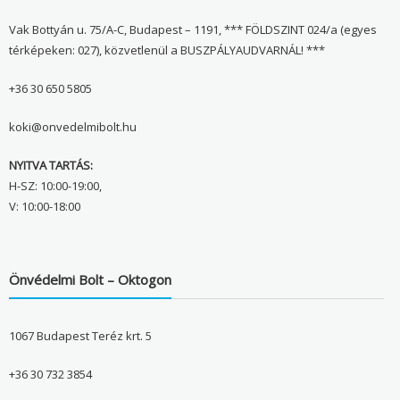
Vak Bottyán u. 75/A-C, Budapest – 1191, *** FÖLDSZINT 024/a (egyes
térképeken: 027), közvetlenül a BUSZPÁLYAUDVARNÁL! ***
+36 30 650 5805
koki@onvedelmibolt.hu
NYITVA TARTÁS:
H-SZ: 10:00-19:00,
V: 10:00-18:00
Önvédelmi Bolt – Oktogon
1067 Budapest Teréz krt. 5
+36 30 732 3854