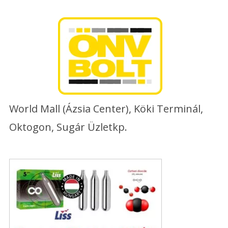
Skip
to
content
World Mall (Ázsia Center), Köki Terminál,
Oktogon, Sugár Üzletkp.