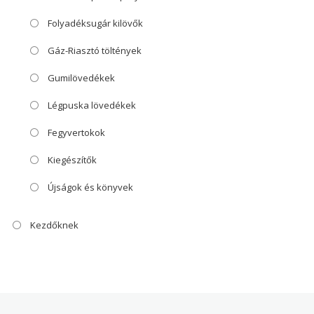
Folyadéksugár kilövők
Gáz-Riasztó töltények
Gumilövedékek
Légpuska lövedékek
Fegyvertokok
Kiegészítők
Újságok és könyvek
Kezdőknek