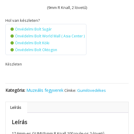
(9mm R Knall, 2 lövetű)
Hol van készleten?
Önvédelmi Bolt Sugár
Önvédelmi Bolt World Mall ( Asia Center )
Önvédelmi Bolt Köki
Önvédelmi Bolt Oktogon
Készleten
Kategória:
Muzeális fegyverek
Címke:
Gumilövedékes
Leírás
Leírás
17,6mm-es GUMI/9 mm R Knall 100 joule-os 2-lövetű,