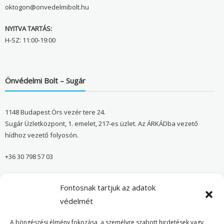
oktogon@onvedelmibolt.hu
NYITVA TARTÁS:
H-SZ: 11:00-19:00
Önvédelmi Bolt – Sugár
1148 Budapest Örs vezér tere 24.
Sugár Üzletközpont, 1. emelet, 217-es üzlet. Az ÁRKÁDba vezető
hídhoz vezető folyosón.
+36 30 798 57 03
sugar@onvedelmibolt.hu
Fontosnak tartjuk az adatok
NYITVA TARTÁS:
védelmét
H-SZ: 10:00-20:00
A böngészési élmény fokozása, a személyre szabott hirdetések vagy