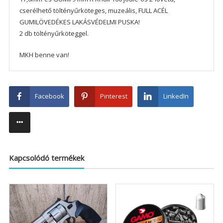
cserélhető töltényűrköteges, muzeális, FULL ACÉL
GUMILÖVEDÉKES LAKÁSVÉDELMI PUSKA!
2 db töltényűrköteggel.
MKH benne van!
Facebook
Pinterest
LinkedIn
Kapcsolódó termékek