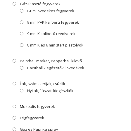
Gáz-Riasztó fegyverek
Gumilövedékes fegyverek
9 mm PAK kaliberű fegyverek
9 mm K kaliberű revolverek
8 mm K és 6 mm start pisztolyok
Paintball marker, Pepperball kilövő
Paintball kiegészítők, lövedékek
Íjak, számszeríjak, csúzlik
Nyilak, íjászati kiegészítők
Muzeális fegyverek
Légfegyverek
Gáz és Paprika spray