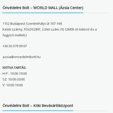
Önvédelmi Bolt – WORLD MALL (Ázsia Center)
1152 Budapest Szentmihályi út 167-169.
Keleti szárny, FÖLDSZINT, Üzlet szám: F0.12M05 (A lottózó és a
fagyizó mellett.)
+36 30 379 09 07
azsia@onvedelmibolt.hu
NYITVA TARTÁS:
H-P : 10:00-19:00
SZ: 10:00-20:00
V: 10:00-19:00
Önvédelmi Bolt – Köki Bevásárlóközpont