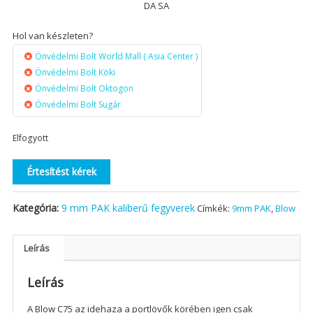
DA SA
Hol van készleten?
Önvédelmi Bolt World Mall ( Asia Center )
Önvédelmi Bolt Köki
Önvédelmi Bolt Oktogon
Önvédelmi Bolt Sugár
Elfogyott
Értesítést kérek
Kategória:
9 mm PAK kaliberű fegyverek
Címkék:
9mm PAK
,
Blow
Leírás
Leírás
A Blow C75 az idehaza a portlövők körében igen csak