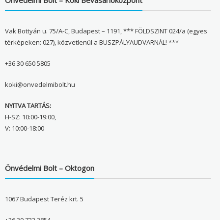
Vak Bottyán u. 75/A-C, Budapest – 1191, *** FÖLDSZINT 024/a (egyes
térképeken: 027), közvetlenül a BUSZPÁLYAUDVARNÁL! ***
+36 30 650 5805
koki@onvedelmibolt.hu
NYITVA TARTÁS:
H-SZ: 10:00-19:00,
V: 10:00-18:00
Önvédelmi Bolt – Oktogon
1067 Budapest Teréz krt. 5