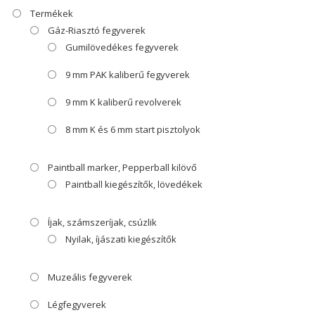
Termékek
Gáz-Riasztó fegyverek
Gumilövedékes fegyverek
9 mm PAK kaliberű fegyverek
9 mm K kaliberű revolverek
8 mm K és 6 mm start pisztolyok
Paintball marker, Pepperball kilövő
Paintball kiegészítők, lövedékek
Íjak, számszeríjak, csúzlik
Nyilak, íjászati kiegészítők
Muzeális fegyverek
Légfegyverek