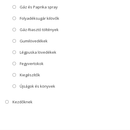
Gáz és Paprika spray
Folyadéksugár kilövők
Gáz-Riasztó töltények
Gumilövedékek
Légpuska lövedékek
Fegyvertokok
Kiegészítők
Újságok és könyvek
Kezdőknek