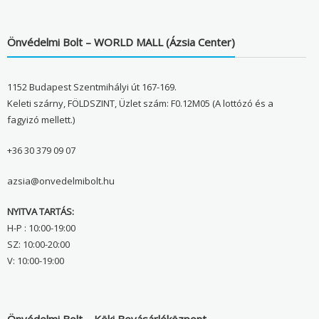
Önvédelmi Bolt – WORLD MALL (Ázsia Center)
1152 Budapest Szentmihályi út 167-169.
Keleti szárny, FÖLDSZINT, Üzlet szám: F0.12M05 (A lottózó és a
fagyizó mellett.)
+36 30 379 09 07
azsia@onvedelmibolt.hu
NYITVA TARTÁS:
H-P : 10:00-19:00
SZ: 10:00-20:00
V: 10:00-19:00
Önvédelmi Bolt – Köki Bevásárlóközpont