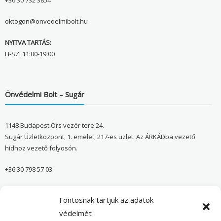
+36 30 732 3854
oktogon@onvedelmibolt.hu
NYITVA TARTÁS:
H-SZ: 11:00-19:00
Önvédelmi Bolt – Sugár
1148 Budapest Örs vezér tere 24.
Sugár Üzletközpont, 1. emelet, 217-es üzlet. Az ÁRKÁDba vezető
hídhoz vezető folyosón.
+36 30 798 57 03
sugar@onvedelmibolt.hu
Fontosnak tartjuk az adatok
NYITVA TARTÁS:
védelmét