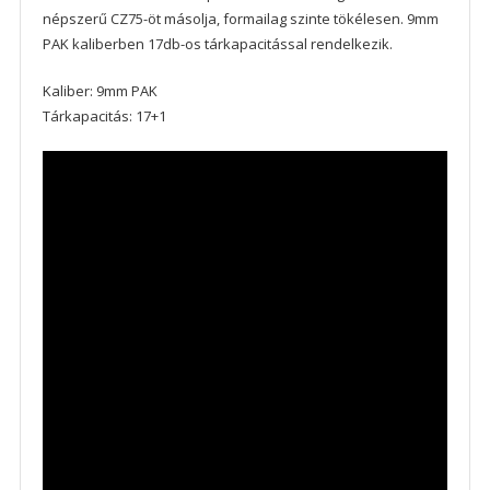
népszerű CZ75-öt másolja, formailag szinte tökélesen. 9mm
PAK kaliberben 17db-os tárkapacitással rendelkezik.
Kaliber: 9mm PAK
Tárkapacitás: 17+1