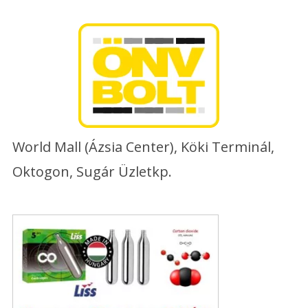
Skip
to
content
World Mall (Ázsia Center), Köki Terminál,
Oktogon, Sugár Üzletkp.