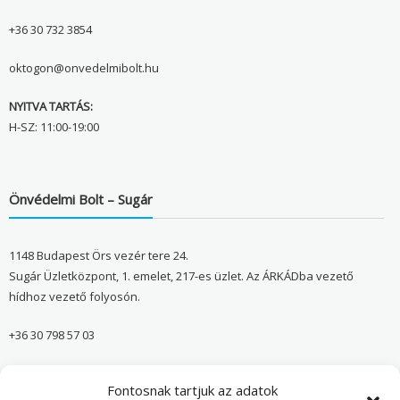
+36 30 732 3854
oktogon@onvedelmibolt.hu
NYITVA TARTÁS:
H-SZ: 11:00-19:00
Önvédelmi Bolt – Sugár
1148 Budapest Örs vezér tere 24.
Sugár Üzletközpont, 1. emelet, 217-es üzlet. Az ÁRKÁDba vezető
hídhoz vezető folyosón.
+36 30 798 57 03
sugar@onvedelmibolt.hu
Fontosnak tartjuk az adatok