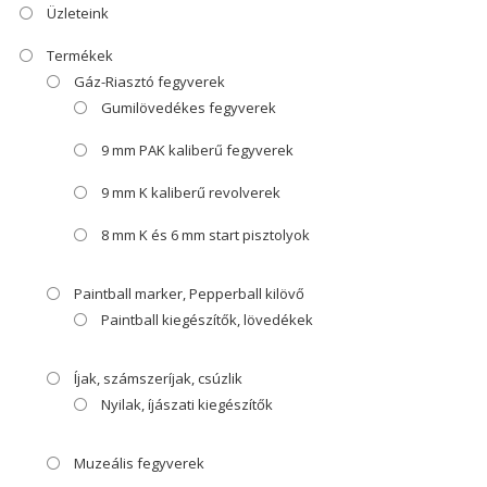
Üzleteink
Termékek
Gáz-Riasztó fegyverek
Gumilövedékes fegyverek
9 mm PAK kaliberű fegyverek
9 mm K kaliberű revolverek
8 mm K és 6 mm start pisztolyok
Paintball marker, Pepperball kilövő
Paintball kiegészítők, lövedékek
Íjak, számszeríjak, csúzlik
Nyilak, íjászati kiegészítők
Muzeális fegyverek