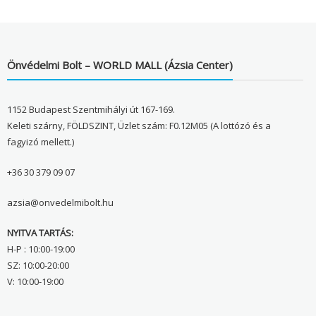
Önvédelmi Bolt – WORLD MALL (Ázsia Center)
1152 Budapest Szentmihályi út 167-169.
Keleti szárny, FÖLDSZINT, Üzlet szám: F0.12M05 (A lottózó és a
fagyizó mellett.)
+36 30 379 09 07
azsia@onvedelmibolt.hu
NYITVA TARTÁS:
H-P : 10:00-19:00
SZ: 10:00-20:00
V: 10:00-19:00