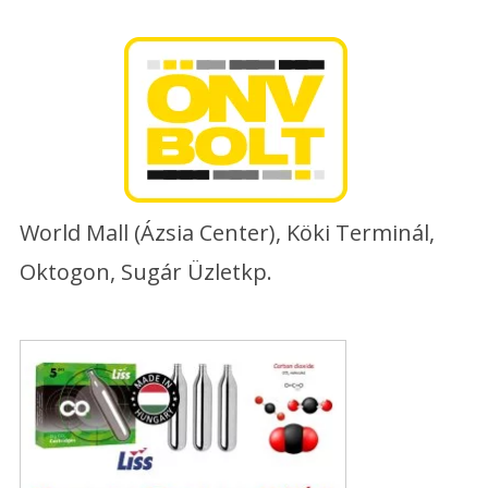
Skip
to
content
World Mall (Ázsia Center), Köki Terminál,
Oktogon, Sugár Üzletkp.