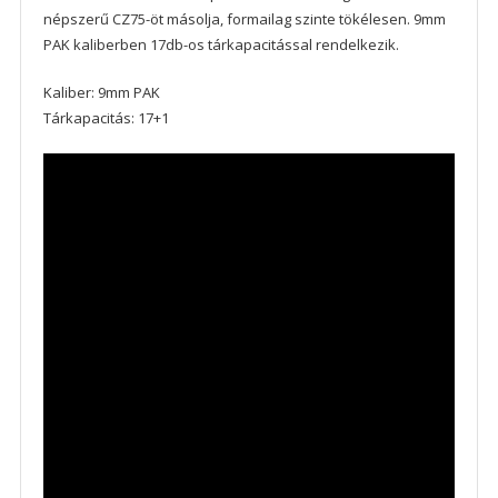
népszerű CZ75-öt másolja, formailag szinte tökélesen. 9mm
PAK kaliberben 17db-os tárkapacitással rendelkezik.
Kaliber: 9mm PAK
Tárkapacitás: 17+1