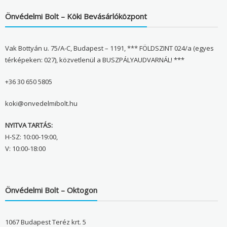
Önvédelmi Bolt – Köki Bevásárlóközpont
Vak Bottyán u. 75/A-C, Budapest – 1191, *** FÖLDSZINT 024/a (egyes
térképeken: 027), közvetlenül a BUSZPÁLYAUDVARNÁL! ***
+36 30 650 5805
koki@onvedelmibolt.hu
NYITVA TARTÁS:
H-SZ: 10:00-19:00,
V: 10:00-18:00
Önvédelmi Bolt – Oktogon
1067 Budapest Teréz krt. 5