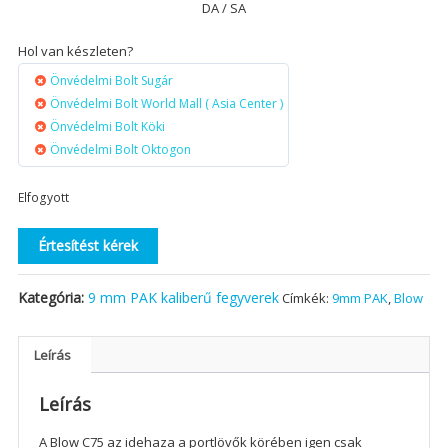
DA / SA
Hol van készleten?
Önvédelmi Bolt Sugár
Önvédelmi Bolt World Mall ( Asia Center )
Önvédelmi Bolt Köki
Önvédelmi Bolt Oktogon
Elfogyott
Értesítést kérek
Kategória:
9 mm PAK kaliberű fegyverek
Címkék:
9mm PAK
,
Blow
Leírás
Leírás
A Blow C75 az idehaza a portlövők körében igen csak