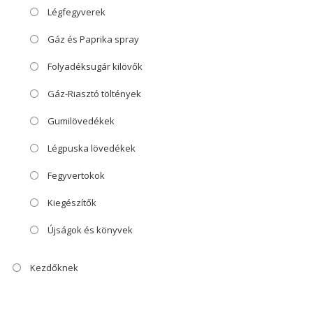
Légfegyverek
Gáz és Paprika spray
Folyadéksugár kilövők
Gáz-Riasztó töltények
Gumilövedékek
Légpuska lövedékek
Fegyvertokok
Kiegészítők
Újságok és könyvek
Kezdőknek