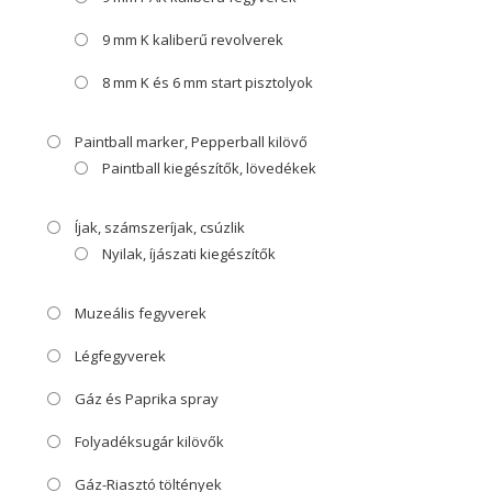
9 mm K kaliberű revolverek
8 mm K és 6 mm start pisztolyok
Paintball marker, Pepperball kilövő
Paintball kiegészítők, lövedékek
Íjak, számszeríjak, csúzlik
Nyilak, íjászati kiegészítők
Muzeális fegyverek
Légfegyverek
Gáz és Paprika spray
Folyadéksugár kilövők
Gáz-Riasztó töltények