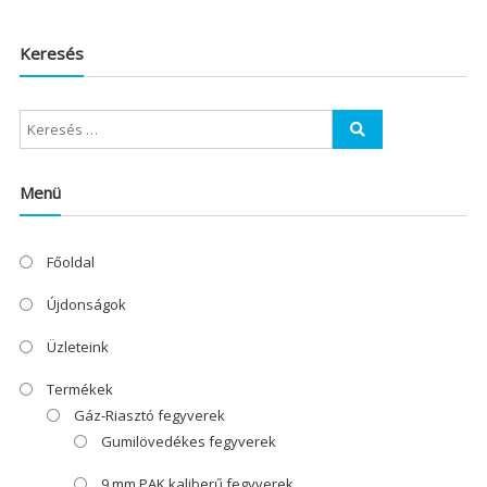
Keresés
Menü
Főoldal
Újdonságok
Üzleteink
Termékek
Gáz-Riasztó fegyverek
Gumilövedékes fegyverek
9 mm PAK kaliberű fegyverek