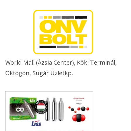
Skip
to
content
World Mall (Ázsia Center), Köki Terminál,
Oktogon, Sugár Üzletkp.