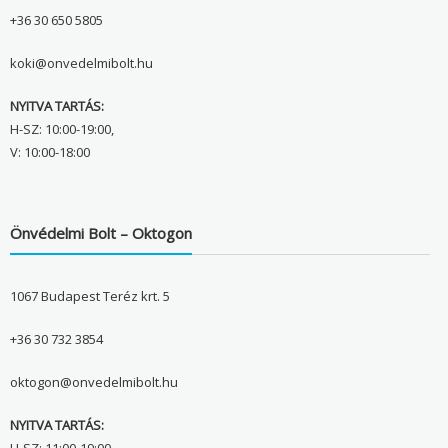
+36 30 650 5805
koki@onvedelmibolt.hu
NYITVA TARTÁS:
H-SZ: 10:00-19:00,
V: 10:00-18:00
Önvédelmi Bolt – Oktogon
1067 Budapest Teréz krt. 5
+36 30 732 3854
oktogon@onvedelmibolt.hu
NYITVA TARTÁS: