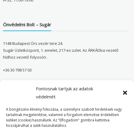
H-SZ: 11:00-19:00
Önvédelmi Bolt – Sugár
1148 Budapest Örs vezér tere 24.
Sugár Üzletközpont, 1. emelet, 217-es üzlet. Az ÁRKÁDba vezető
hídhoz vezető folyosón.
+36 30 798 57 03
sugar@onvedelmibolt.hu
Fontosnak tartjuk az adatok
NYITVA TARTÁS:
védelmét
H-SZ: 10:00-20:00
A böngészési élmény fokozása, a személyre szabott hirdetések vagy
tartalmak megjelenítése, valamint a forgalom elemzése érdekében
sütiket (cookie) használunk. Az "Elfogadom" gombra kattintva
Önvédelmi Bolt – Főoldal
hozzájárulhat a sütik használatához.