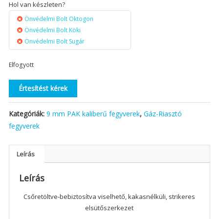
Hol van készleten?
Önvédelmi Bolt Oktogon
Önvédelmi Bolt Köki
Önvédelmi Bolt Sugár
Elfogyott
Értesítést kérek
Kategóriák:
9 mm PAK kaliberű fegyverek
,
Gáz-Riasztó
fegyverek
Leírás
Leírás
Csőretöltve-bebiztosítva viselhető, kakasnélküli, strikeres
elsütőszerkezet