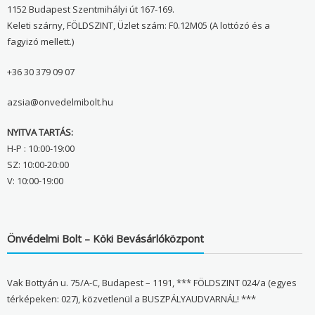
1152 Budapest Szentmihályi út 167-169.
Keleti szárny, FÖLDSZINT, Üzlet szám: F0.12M05 (A lottózó és a
fagyizó mellett.)
+36 30 379 09 07
azsia@onvedelmibolt.hu
NYITVA TARTÁS:
H-P : 10:00-19:00
SZ: 10:00-20:00
V: 10:00-19:00
Önvédelmi Bolt – Köki Bevásárlóközpont
Vak Bottyán u. 75/A-C, Budapest – 1191, *** FÖLDSZINT 024/a (egyes
térképeken: 027), közvetlenül a BUSZPÁLYAUDVARNÁL! ***