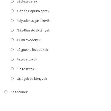
Légfegyverek
Gáz és Paprika spray
Folyadéksugár kilövők
Gáz-Riasztó töltények
Gumilövedékek
Légpuska lövedékek
Fegyvertokok
Kiegészítők
Újságok és könyvek
Kezdőknek