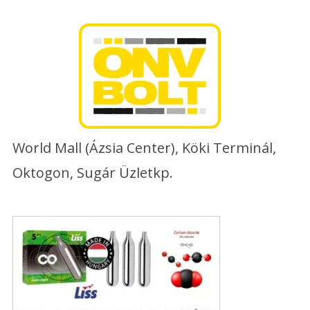
Skip
to
content
World Mall (Ázsia Center), Köki Terminál,
Oktogon, Sugár Üzletkp.