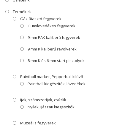
Termékek
Gáz-Riasztó fegyverek
Gumilövedékes fegyverek
9 mm PAK kaliberű fegyverek
9 mm K kaliberű revolverek
8 mm K és 6 mm start pisztolyok
Paintball marker, Pepperball kilövő
Paintball kiegészítők, lövedékek
Íjak, számszeríjak, csúzlik
Nyilak, íjászati kiegészítők
Muzeális fegyverek