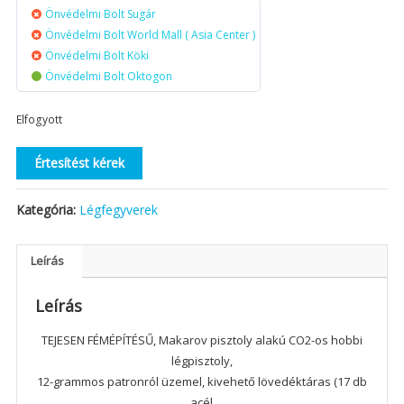
Önvédelmi Bolt Sugár
Önvédelmi Bolt World Mall ( Asia Center )
Önvédelmi Bolt Köki
Önvédelmi Bolt Oktogon
Elfogyott
Értesítést kérek
Kategória:
Légfegyverek
Leírás
Leírás
TEJESEN FÉMÉPÍTÉSŰ, Makarov pisztoly alakú CO2-os hobbi
légpisztoly,
12-grammos patronról üzemel, kivehető lövedéktáras (17 db
acél