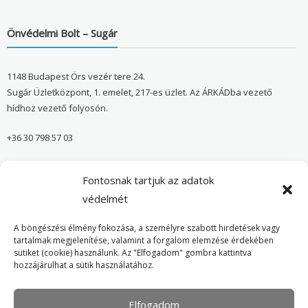
Önvédelmi Bolt – Sugár
1148 Budapest Örs vezér tere 24.
Sugár Üzletközpont, 1. emelet, 217-es üzlet. Az ÁRKÁDba vezető
hídhoz vezető folyosón.
+36 30 798 57 03
sugar@onvedelmibolt.hu
Fontosnak tartjuk az adatok
NYITVA TARTÁS:
védelmét
H-SZ: 10:00-20:00
A böngészési élmény fokozása, a személyre szabott hirdetések vagy
tartalmak megjelenítése, valamint a forgalom elemzése érdekében
sütiket (cookie) használunk. Az "Elfogadom" gombra kattintva
Önvédelmi Bolt – Főoldal
hozzájárulhat a sütik használatához.
Adatvédelmi tájékoztató
Elfogadom