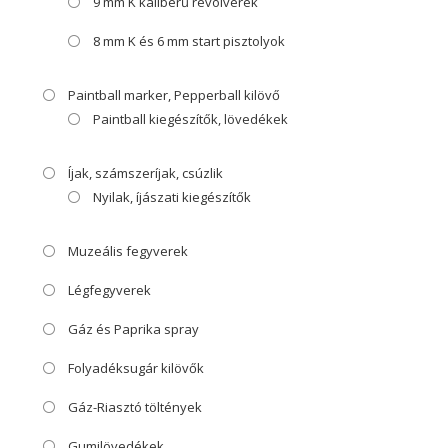
9 mm K kaliberű revolverek
8 mm K és 6 mm start pisztolyok
Paintball marker, Pepperball kilövő
Paintball kiegészítők, lövedékek
Íjak, számszeríjak, csúzlik
Nyilak, íjászati kiegészítők
Muzeális fegyverek
Légfegyverek
Gáz és Paprika spray
Folyadéksugár kilövők
Gáz-Riasztó töltények
Gumilövedékek