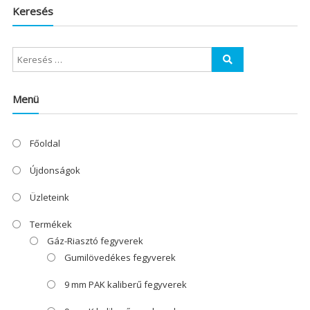
Keresés
Menü
Főoldal
Újdonságok
Üzleteink
Termékek
Gáz-Riasztó fegyverek
Gumilövedékes fegyverek
9 mm PAK kaliberű fegyverek