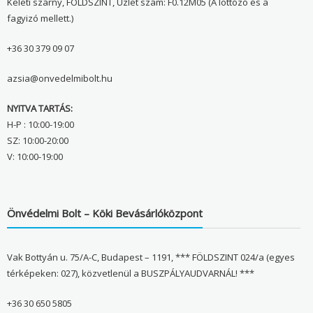
Keleti szárny, FÖLDSZINT, Üzlet szám: F0.12M05 (A lottózó és a
fagyizó mellett.)
+36 30 379 09 07
azsia@onvedelmibolt.hu
NYITVA TARTÁS:
H-P : 10:00-19:00
SZ: 10:00-20:00
V: 10:00-19:00
Önvédelmi Bolt – Köki Bevásárlóközpont
Vak Bottyán u. 75/A-C, Budapest – 1191, *** FÖLDSZINT 024/a (egyes
térképeken: 027), közvetlenül a BUSZPÁLYAUDVARNÁL! ***
+36 30 650 5805