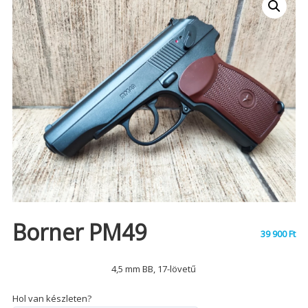
Borner PM49
39 900
Ft
4,5 mm BB, 17-lövetű
Hol van készleten?