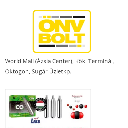
Skip
to
content
World Mall (Ázsia Center), Köki Terminál,
Oktogon, Sugár Üzletkp.