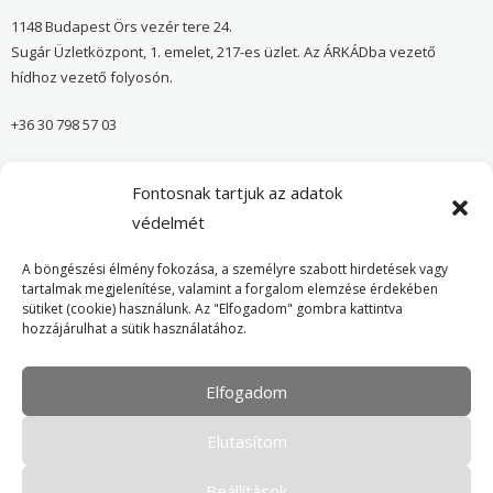
1148 Budapest Örs vezér tere 24.
Sugár Üzletközpont, 1. emelet, 217-es üzlet. Az ÁRKÁDba vezető
hídhoz vezető folyosón.
+36 30 798 57 03
sugar@onvedelmibolt.hu
Fontosnak tartjuk az adatok
NYITVA TARTÁS:
védelmét
H-SZ: 10:00-20:00
A böngészési élmény fokozása, a személyre szabott hirdetések vagy
tartalmak megjelenítése, valamint a forgalom elemzése érdekében
sütiket (cookie) használunk. Az "Elfogadom" gombra kattintva
Önvédelmi Bolt – Főoldal
hozzájárulhat a sütik használatához.
Adatvédelmi tájékoztató
Elfogadom
Cookie Policy
Elutasítom
Beállítások