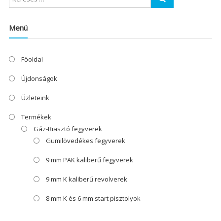
Menü
Főoldal
Újdonságok
Üzleteink
Termékek
Gáz-Riasztó fegyverek
Gumilövedékes fegyverek
9 mm PAK kaliberű fegyverek
9 mm K kaliberű revolverek
8 mm K és 6 mm start pisztolyok