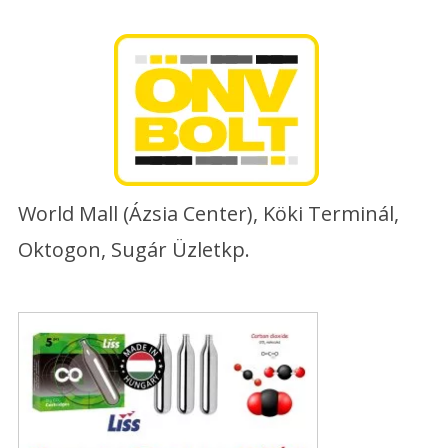
Skip
to
content
World Mall (Ázsia Center), Köki Terminál,
Oktogon, Sugár Üzletkp.