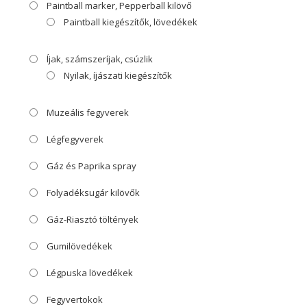
Paintball marker, Pepperball kilövő
Paintball kiegészítők, lövedékek
Íjak, számszeríjak, csúzlik
Nyilak, íjászati kiegészítők
Muzeális fegyverek
Légfegyverek
Gáz és Paprika spray
Folyadéksugár kilövők
Gáz-Riasztó töltények
Gumilövedékek
Légpuska lövedékek
Fegyvertokok