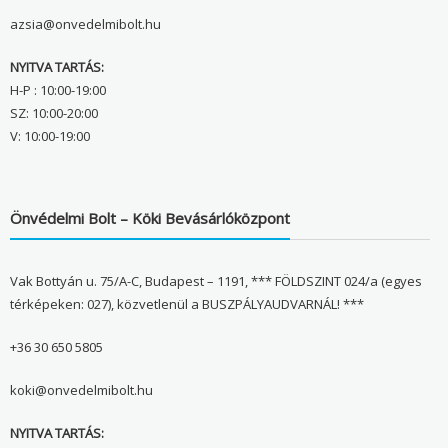
azsia@onvedelmibolt.hu
NYITVA TARTÁS:
H-P : 10:00-19:00
SZ: 10:00-20:00
V: 10:00-19:00
Önvédelmi Bolt – Köki Bevásárlóközpont
Vak Bottyán u. 75/A-C, Budapest – 1191, *** FÖLDSZINT 024/a (egyes
térképeken: 027), közvetlenül a BUSZPÁLYAUDVARNÁL! ***
+36 30 650 5805
koki@onvedelmibolt.hu
NYITVA TARTÁS: