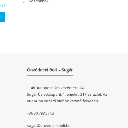
Kezdőknek
ugár
Önvédelmi Bolt – Sugár
1148 Budapest Örs vezér tere 24.
Sugár Üzletközpont, 1. emelet, 217-es üzlet. Az
ÁRKÁDba vezető hídhoz vezető folyosón.
+36 30 798 57 03
sugar@onvedelmibolt.hu