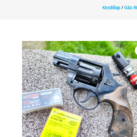
Kezdőlap
/
Gáz-Ri