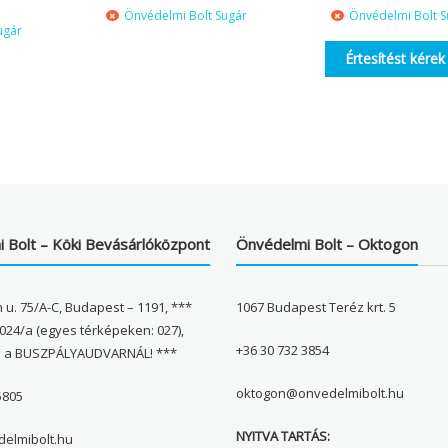
Önvédelmi Bolt Sugár
Önvédelmi Bolt S
ugár
Értesítést kérek
 Bolt – Köki Bevásárlóközpont
Önvédelmi Bolt – Oktogon
 u. 75/A-C, Budapest – 1191, ***
1067 Budapest Teréz krt. 5
024/a (egyes térképeken: 027),
+36 30 732 3854
l a BUSZPÁLYAUDVARNÁL! ***
oktogon@onvedelmibolt.hu
5805
NYITVA TARTÁS:
elmibolt.hu