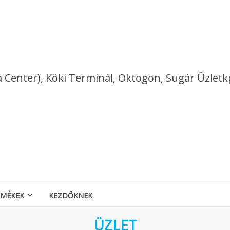
a Center), Köki Terminál, Oktogon, Sugár Üzletk
RMÉKEK
KEZDŐKNEK
ÜZLET