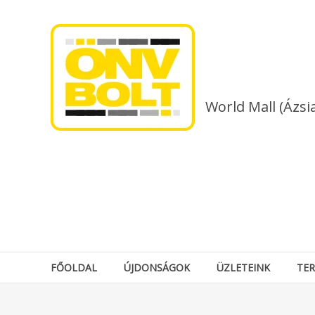
Skip
to
content
World Mall (Ázsi
FŐOLDAL
ÚJDONSÁGOK
ÜZLETEINK
TE