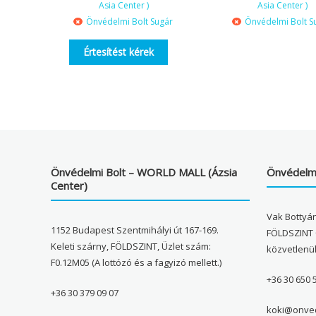
Asia Center )
Asia Center )
Önvédelmi Bolt Sugár
Önvédelmi Bolt S
Értesítést kérek
Önvédelmi Bolt – WORLD MALL (Ázsia
Önvédelmi
Center)
Vak Bottyán
1152 Budapest Szentmihályi út 167-169.
FÖLDSZINT 
Keleti szárny, FÖLDSZINT, Üzlet szám:
közvetlenü
F0.12M05 (A lottózó és a fagyizó mellett.)
+36 30 650 
+36 30 379 09 07
koki@onved