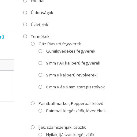
Főoldal
Újdonságok
Üzleteink
Termékek
rű
Gáz-Riasztó fegyverek
Gumilövedékes fegyverek
9 mm PAK kaliberű fegyverek
9 mm K kaliberű revolverek
8 mm K és 6 mm start pisztolyok
Paintball marker, Pepperball kilövő
Paintball kiegészítők, lövedékek
Íjak, számszeríjak, csúzlik
Nyilak, íjászati kiegészítők