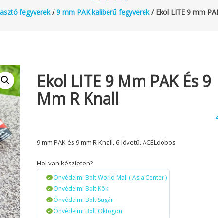
asztó fegyverek
/
9 mm PAK kaliberű fegyverek
/ Ekol LITE 9 mm PA
Ekol LITE 9 Mm PAK És 9
Mm R Knall
9 mm PAK és 9 mm R Knall, 6-lövetű, ACÉLdobos
Hol van készleten?
Önvédelmi Bolt World Mall ( Asia Center )
Önvédelmi Bolt Köki
Önvédelmi Bolt Sugár
Önvédelmi Bolt Oktogon