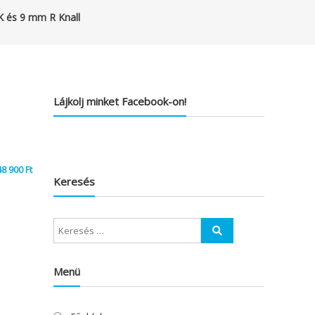
K és 9 mm R Knall
Lájkolj minket Facebook-on!
48 900
Ft
Keresés
Menü