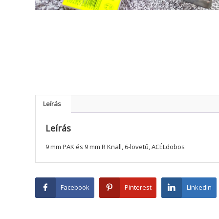
Leírás
Leírás
9 mm PAK és 9 mm R Knall, 6-lövetű, ACÉLdobos
Facebook
Pinterest
LinkedIn