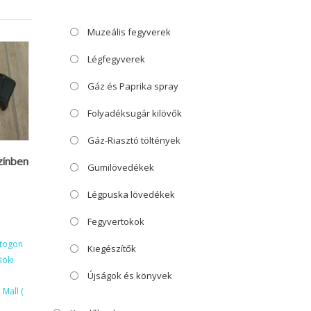
Muzeális fegyverek
Légfegyverek
Gáz és Paprika spray
Folyadéksugár kilövők
Gáz-Riasztó töltények
zínben
Gumilövedékek
Légpuska lövedékek
Fegyvertokok
ktogon
Kiegészítők
Köki
Újságok és könyvek
Mall (