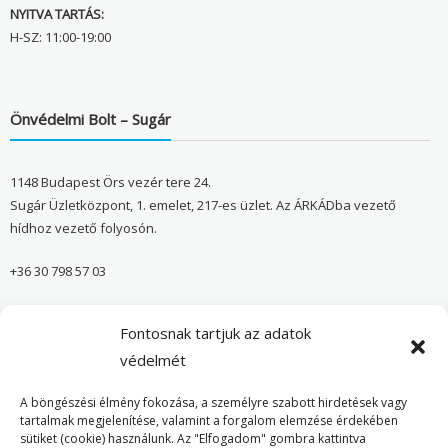
NYITVA TARTÁS:
H-SZ: 11:00-19:00
Önvédelmi Bolt – Sugár
1148 Budapest Örs vezér tere 24.
Sugár Üzletközpont, 1. emelet, 217-es üzlet. Az ÁRKÁDba vezető
hídhoz vezető folyosón.
+36 30 798 57 03
sugar@onvedelmibolt.hu
Fontosnak tartjuk az adatok
NYITVA TARTÁS:
védelmét
H-SZ: 10:00-20:00
A böngészési élmény fokozása, a személyre szabott hirdetések vagy
tartalmak megjelenítése, valamint a forgalom elemzése érdekében
sütiket (cookie) használunk. Az "Elfogadom" gombra kattintva