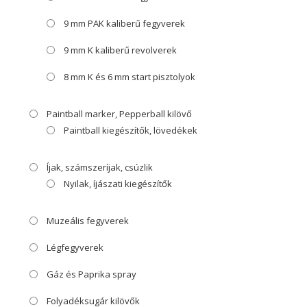
9 mm PAK kaliberű fegyverek
9 mm K kaliberű revolverek
8 mm K és 6 mm start pisztolyok
Paintball marker, Pepperball kilövő
Paintball kiegészítők, lövedékek
Íjak, számszeríjak, csúzlik
Nyilak, íjászati kiegészítők
Muzeális fegyverek
Légfegyverek
Gáz és Paprika spray
Folyadéksugár kilövők