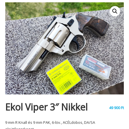
Ekol Viper 3″ Nikkel
49 900
Ft
9 mm R Knall és 9 mm PAK, 6-löv., ACÉLdobos, DA/SA