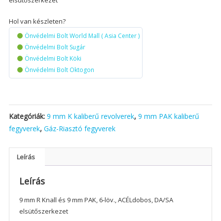
elsütőszerkezet
Hol van készleten?
Önvédelmi Bolt World Mall ( Asia Center )
Önvédelmi Bolt Sugár
Önvédelmi Bolt Köki
Önvédelmi Bolt Oktogon
Kategóriák:
9 mm K kaliberű revolverek
,
9 mm PAK kaliberű
fegyverek
,
Gáz-Riasztó fegyverek
Leírás
Leírás
9 mm R Knall és 9 mm PAK, 6-löv., ACÉLdobos, DA/SA
elsütőszerkezet