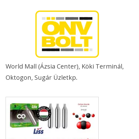
Skip
to
content
World Mall (Ázsia Center), Köki Terminál,
Oktogon, Sugár Üzletkp.