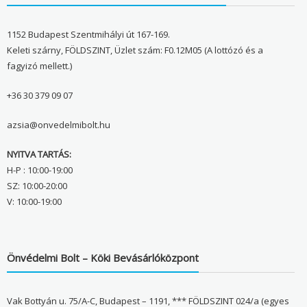
1152 Budapest Szentmihályi út 167-169.
Keleti szárny, FÖLDSZINT, Üzlet szám: F0.12M05 (A lottózó és a
fagyizó mellett.)
+36 30 379 09 07
azsia@onvedelmibolt.hu
NYITVA TARTÁS:
H-P : 10:00-19:00
SZ: 10:00-20:00
V: 10:00-19:00
Önvédelmi Bolt – Köki Bevásárlóközpont
Vak Bottyán u. 75/A-C, Budapest – 1191, *** FÖLDSZINT 024/a (egyes