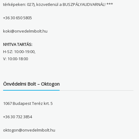
térképeken: 027), közvetlenül a BUSZPÁLYAUDVARNÁL! ***
+36 30 650 5805
koki@onvedelmibolt.hu
NYITVA TARTÁS:
H-SZ: 10:00-19:00,
V: 10:00-18:00
Önvédelmi Bolt – Oktogon
1067 Budapest Teréz krt. 5
+36 30 732 3854
oktogon@onvedelmibolt.hu