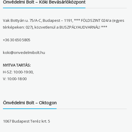
Önvédelmi Bolt – Köki Bevásárlóközpont
Vak Bottyán u. 75/A-C, Budapest – 1191, *** FÖLDSZINT 024/a (egyes
térképeken: 027), közvetlenül a BUSZPÁLYAUDVARNÁL! ***
+36 30 650 5805
koki@onvedelmibolt.hu
NYITVA TARTÁS:
H-SZ: 10:00-19:00,
V: 10:00-18:00
Önvédelmi Bolt – Oktogon
1067 Budapest Teréz krt. 5