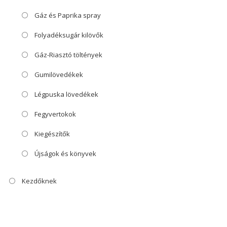
Gáz és Paprika spray
Folyadéksugár kilövők
Gáz-Riasztó töltények
Gumilövedékek
Légpuska lövedékek
Fegyvertokok
Kiegészítők
Újságok és könyvek
Kezdőknek