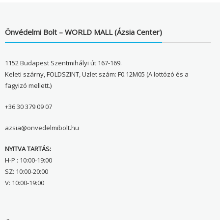
Önvédelmi Bolt – WORLD MALL (Ázsia Center)
1152 Budapest Szentmihályi út 167-169.
Keleti szárny, FÖLDSZINT, Üzlet szám: F0.12M05 (A lottózó és a
fagyizó mellett.)
+36 30 379 09 07
azsia@onvedelmibolt.hu
NYITVA TARTÁS:
H-P : 10:00-19:00
SZ: 10:00-20:00
V: 10:00-19:00