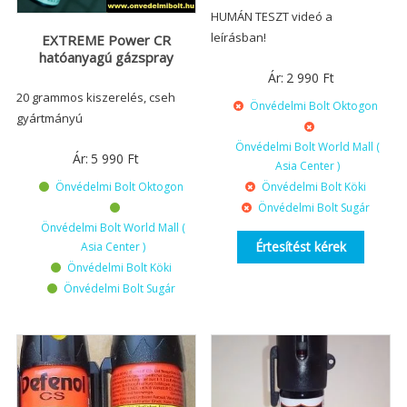
HUMÁN TESZT videó a
leírásban!
EXTREME Power CR
hatóanyagú gázspray
Ár:
2 990
Ft
20 grammos kiszerelés, cseh
Önvédelmi Bolt Oktogon
gyártmányú
Önvédelmi Bolt World Mall (
Ár:
5 990
Ft
Asia Center )
Önvédelmi Bolt Köki
Önvédelmi Bolt Oktogon
Önvédelmi Bolt Sugár
Önvédelmi Bolt World Mall (
Értesítést kérek
Asia Center )
Önvédelmi Bolt Köki
Önvédelmi Bolt Sugár