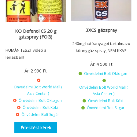
3XCS gázspray
KO Defenol CS 20 g
gázspray (FOG)
240mg hatóanyagot tartalmazó
HUMÁN TESZT videó a
könnygáz spray, NEM-KKVE
leírásban!
Ár:
4 500
Ft
Ár:
2 990
Ft
Önvédelmi Bolt Oktogon
Önvédelmi Bolt World Mall (
Önvédelmi Bolt World Mall (
Asia Center )
Asia Center )
Önvédelmi Bolt Oktogon
Önvédelmi Bolt Köki
Önvédelmi Bolt Köki
Önvédelmi Bolt Sugár
Önvédelmi Bolt Sugár
Értesítést kérek