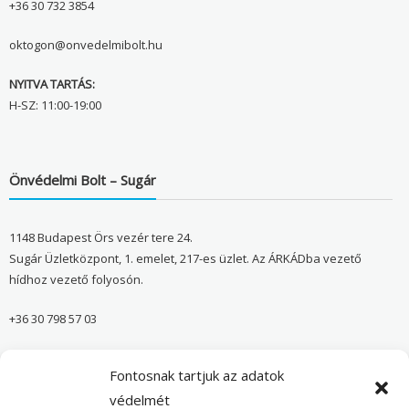
+36 30 732 3854
oktogon@onvedelmibolt.hu
NYITVA TARTÁS:
H-SZ: 11:00-19:00
Önvédelmi Bolt – Sugár
1148 Budapest Örs vezér tere 24.
Sugár Üzletközpont, 1. emelet, 217-es üzlet. Az ÁRKÁDba vezető
hídhoz vezető folyosón.
+36 30 798 57 03
sugar@onvedelmibolt.hu
Fontosnak tartjuk az adatok
NYITVA TARTÁS:
védelmét