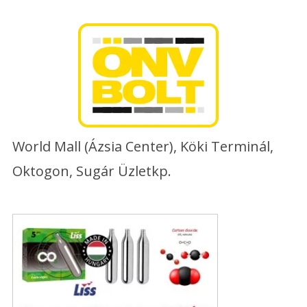
Skip
to
content
World Mall (Ázsia Center), Köki Terminál,
Oktogon, Sugár Üzletkp.