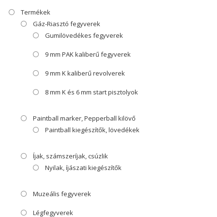
Termékek
Gáz-Riasztó fegyverek
Gumilövedékes fegyverek
9 mm PAK kaliberű fegyverek
9 mm K kaliberű revolverek
8 mm K és 6 mm start pisztolyok
Paintball marker, Pepperball kilövő
Paintball kiegészítők, lövedékek
Íjak, számszeríjak, csúzlik
Nyilak, íjászati kiegészítők
Muzeális fegyverek
Légfegyverek