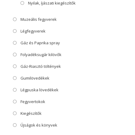
Nyilak, íjászati kiegészítők
Muzeális fegyverek
Légfegyverek
Gáz és Paprika spray
Folyadéksugár kilövők
Gáz-Riasztó töltények
Gumilövedékek
Légpuska lövedékek
Fegyvertokok
Kiegészítők
Újságok és könyvek