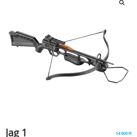
Jag 1
54 900
Ft