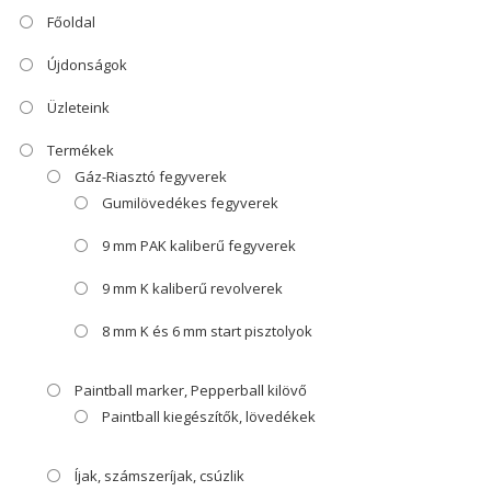
Főoldal
Újdonságok
Üzleteink
Termékek
Gáz-Riasztó fegyverek
Gumilövedékes fegyverek
9 mm PAK kaliberű fegyverek
9 mm K kaliberű revolverek
8 mm K és 6 mm start pisztolyok
Paintball marker, Pepperball kilövő
Paintball kiegészítők, lövedékek
Íjak, számszeríjak, csúzlik