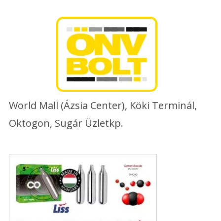
Skip
to
content
World Mall (Ázsia Center), Köki Terminál,
Oktogon, Sugár Üzletkp.