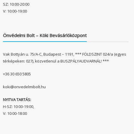
SZ: 10:00-20:00
V: 10:00-19:00
Önvédelmi Bolt – Köki Bevásárlóközpont
Vak Bottyán u. 75/A-C, Budapest – 1191, *** FÖLDSZINT 024/a (egyes
térképeken: 027), közvetlenül a BUSZPÁLYAUDVARNÁL! ***
+36 30 650 5805
koki@onvedelmibolt.hu
NYITVA TARTÁS:
H-SZ: 10:00-19:00,
V: 10:00-18:00