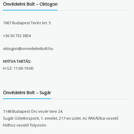
Önvédelmi Bolt – Oktogon
1067 Budapest Teréz krt. 5
+36 30 732 3854
oktogon@onvedelmibolt.hu
NYITVA TARTÁS:
H-SZ: 11:00-19:00
Önvédelmi Bolt – Sugár
1148 Budapest Örs vezér tere 24.
Sugár Üzletközpont, 1. emelet, 217-es üzlet. Az ÁRKÁDba vezető
hídhoz vezető folyosón.