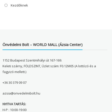
Kezdőknek
Önvédelmi Bolt – WORLD MALL (Ázsia Center)
1152 Budapest Szentmihályi út 167-169.
Keleti szárny, FÖLDSZINT, Üzlet szám: F0.12M05 (A lottózó és a
fagyizó mellett.)
+36 30 379 09 07
azsia@onvedelmibolt.hu
NYITVA TARTÁS:
H-P : 10:00-19:00