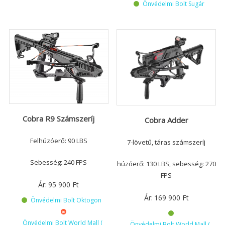
Önvédelmi Bolt Sugár
Cobra R9 Számszeríj
Cobra Adder
Felhúzóerő: 90 LBS
7-lövetű, táras számszeríj
Sebesség: 240 FPS
húzóerő: 130 LBS, sebesség: 270
FPS
Ár:
95 900
Ft
Ár:
169 900
Ft
Önvédelmi Bolt Oktogon
Önvédelmi Bolt World Mall (
Önvédelmi Bolt World Mall (