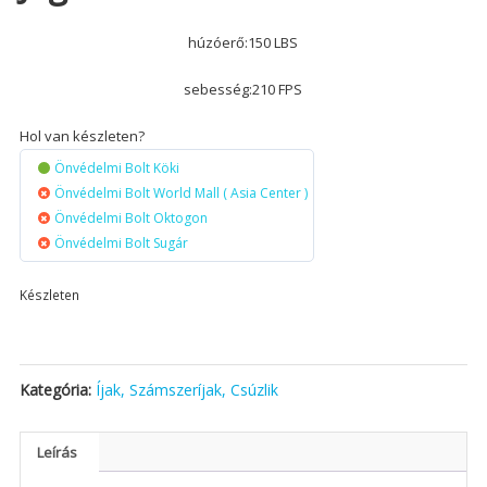
húzóerő:150 LBS
sebesség:210 FPS
Hol van készleten?
Önvédelmi Bolt Köki
Önvédelmi Bolt World Mall ( Asia Center )
Önvédelmi Bolt Oktogon
Önvédelmi Bolt Sugár
Készleten
Kategória:
Íjak, Számszeríjak, Csúzlik
Leírás