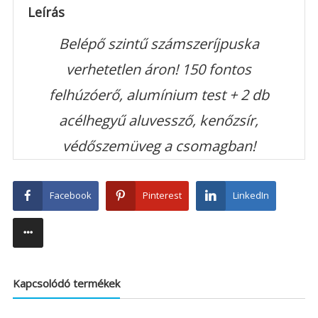
Leírás
Belépő szintű számszeríjpuska
verhetetlen áron! 150 fontos
felhúzóerő, alumínium test + 2 db
acélhegyű aluvessző, kenőzsír,
védőszemüveg a csomagban!
Facebook
Pinterest
LinkedIn
Kapcsolódó termékek