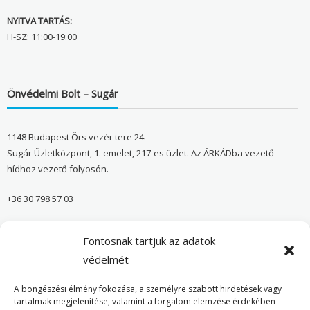
NYITVA TARTÁS:
H-SZ: 11:00-19:00
Önvédelmi Bolt – Sugár
1148 Budapest Örs vezér tere 24.
Sugár Üzletközpont, 1. emelet, 217-es üzlet. Az ÁRKÁDba vezető
hídhoz vezető folyosón.
+36 30 798 57 03
sugar@onvedelmibolt.hu
Fontosnak tartjuk az adatok
NYITVA TARTÁS:
védelmét
H-SZ: 10:00-20:00
A böngészési élmény fokozása, a személyre szabott hirdetések vagy
tartalmak megjelenítése, valamint a forgalom elemzése érdekében