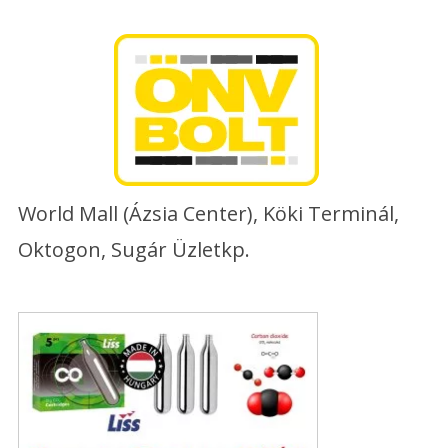
Skip
to
content
World Mall (Ázsia Center), Köki Terminál,
Oktogon, Sugár Üzletkp.