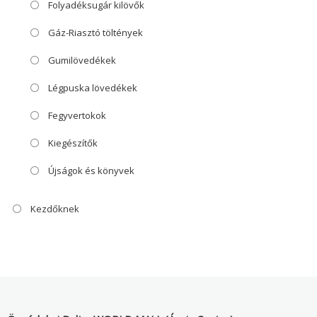
Folyadéksugár kilövők
Gáz-Riasztó töltények
Gumilövedékek
Légpuska lövedékek
Fegyvertokok
Kiegészítők
Újságok és könyvek
Kezdőknek