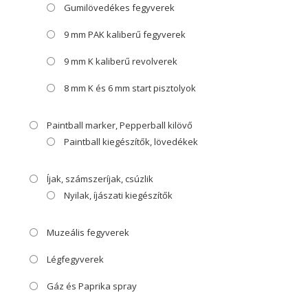
Gumilövedékes fegyverek
9 mm PAK kaliberű fegyverek
9 mm K kaliberű revolverek
8 mm K és 6 mm start pisztolyok
Paintball marker, Pepperball kilövő
Paintball kiegészítők, lövedékek
Íjak, számszeríjak, csúzlik
Nyilak, íjászati kiegészítők
Muzeális fegyverek
Légfegyverek
Gáz és Paprika spray