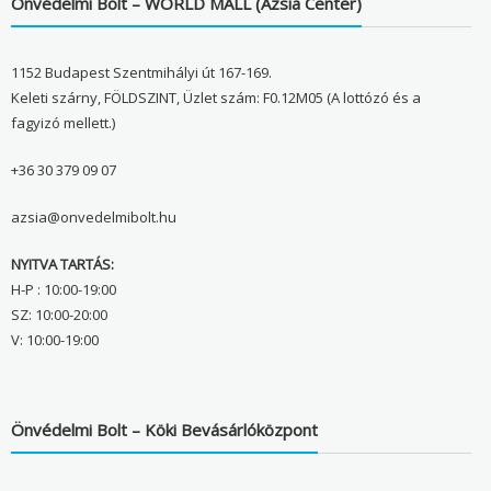
Önvédelmi Bolt – WORLD MALL (Ázsia Center)
1152 Budapest Szentmihályi út 167-169.
Keleti szárny, FÖLDSZINT, Üzlet szám: F0.12M05 (A lottózó és a
fagyizó mellett.)
+36 30 379 09 07
azsia@onvedelmibolt.hu
NYITVA TARTÁS:
H-P : 10:00-19:00
SZ: 10:00-20:00
V: 10:00-19:00
Önvédelmi Bolt – Köki Bevásárlóközpont