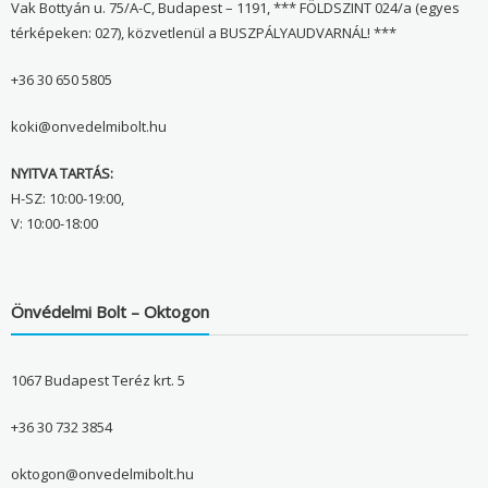
Vak Bottyán u. 75/A-C, Budapest – 1191, *** FÖLDSZINT 024/a (egyes
térképeken: 027), közvetlenül a BUSZPÁLYAUDVARNÁL! ***
+36 30 650 5805
koki@onvedelmibolt.hu
NYITVA TARTÁS:
H-SZ: 10:00-19:00,
V: 10:00-18:00
Önvédelmi Bolt – Oktogon
1067 Budapest Teréz krt. 5
+36 30 732 3854
oktogon@onvedelmibolt.hu