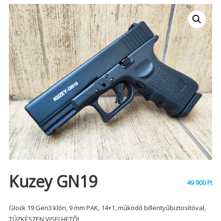
Kuzey GN19
49 900
Ft
Glock 19 Gen3 klón, 9 mm PAK, 14+1, működő billentyűbiztosítóval,
TŰZKÉSZEN VISELHETŐ!