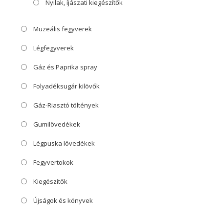
Nyilak, íjászati kiegészítők
Muzeális fegyverek
Légfegyverek
Gáz és Paprika spray
Folyadéksugár kilövők
Gáz-Riasztó töltények
Gumilövedékek
Légpuska lövedékek
Fegyvertokok
Kiegészítők
Újságok és könyvek