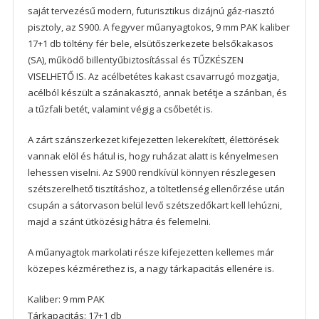
saját tervezésű modern, futurisztikus dizájnú gáz-riasztó
pisztoly, az S900. A fegyver műanyagtokos, 9 mm PAK kaliber
17+1 db töltény fér bele, elsütőszerkezete belsőkakasos
(SA), működő billentyűbiztosítással és TŰZKÉSZEN
VISELHETŐ IS. Az acélbetétes kakast csavarrugó mozgatja,
acélból készült a szánakasztó, annak betétje a szánban, és
a tűzfali betét, valamint végig a csőbetét is.
A zárt szánszerkezet kifejezetten lekerekített, élettörések
vannak elöl és hátul is, hogy ruházat alatt is kényelmesen
lehessen viselni. Az S900 rendkívül könnyen részlegesen
szétszerelhető tisztításhoz, a töltetlenség ellenőrzése után
csupán a sátorvason belül levő szétszedőkart kell lehúzni,
majd a szánt ütközésig hátra és felemelni.
A műanyagtok markolati része kifejezetten kellemes már
közepes kézmérethez is, a nagy tárkapacitás ellenére is.
Kaliber: 9 mm PAK
Tárkapacitás: 17+1 db