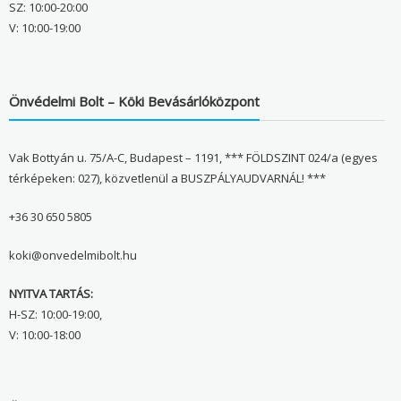
SZ: 10:00-20:00
V: 10:00-19:00
Önvédelmi Bolt – Köki Bevásárlóközpont
Vak Bottyán u. 75/A-C, Budapest – 1191, *** FÖLDSZINT 024/a (egyes
térképeken: 027), közvetlenül a BUSZPÁLYAUDVARNÁL! ***
+36 30 650 5805
koki@onvedelmibolt.hu
NYITVA TARTÁS:
H-SZ: 10:00-19:00,
V: 10:00-18:00