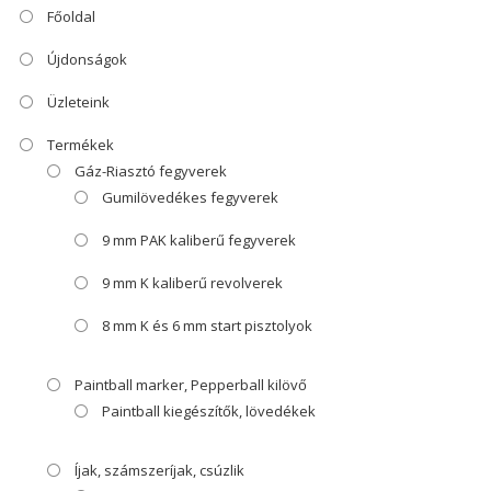
Főoldal
Újdonságok
Üzleteink
Termékek
Gáz-Riasztó fegyverek
Gumilövedékes fegyverek
9 mm PAK kaliberű fegyverek
9 mm K kaliberű revolverek
8 mm K és 6 mm start pisztolyok
Paintball marker, Pepperball kilövő
Paintball kiegészítők, lövedékek
Íjak, számszeríjak, csúzlik