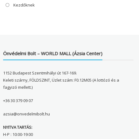
Kezdőknek
Önvédelmi Bolt – WORLD MALL (Ázsia Center)
1152 Budapest Szentmihályi út 167-169.
Keleti szárny, FÖLDSZINT, Üzlet szám: F0.12M05 (A lottózó és a
fagyizó mellett.)
+36 30 379 09 07
azsia@onvedelmibolt.hu
NYITVA TARTÁS:
H-P : 10:00-19:00