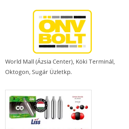
Skip
to
content
World Mall (Ázsia Center), Köki Terminál,
Oktogon, Sugár Üzletkp.