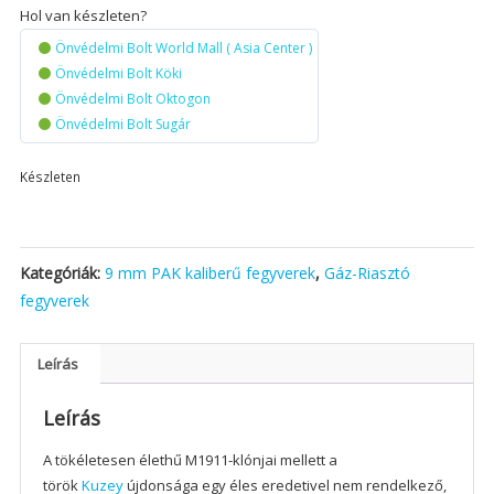
Hol van készleten?
Önvédelmi Bolt World Mall ( Asia Center )
Önvédelmi Bolt Köki
Önvédelmi Bolt Oktogon
Önvédelmi Bolt Sugár
Készleten
Kategóriák:
9 mm PAK kaliberű fegyverek
,
Gáz-Riasztó
fegyverek
Leírás
Leírás
A tökéletesen élethű M1911-klónjai mellett a
török
Kuzey
újdonsága egy éles eredetivel nem rendelkező,