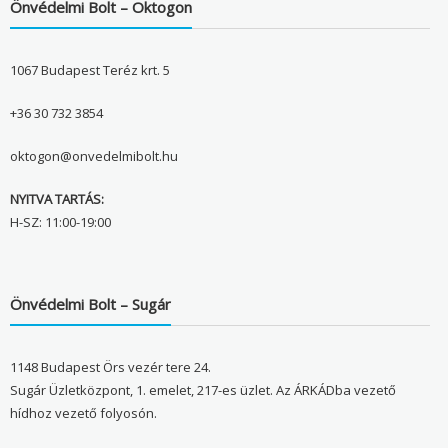
Önvédelmi Bolt – Oktogon
1067 Budapest Teréz krt. 5
+36 30 732 3854
oktogon@onvedelmibolt.hu
NYITVA TARTÁS:
H-SZ: 11:00-19:00
Önvédelmi Bolt – Sugár
1148 Budapest Örs vezér tere 24.
Sugár Üzletközpont, 1. emelet, 217-es üzlet. Az ÁRKÁDba vezető
hídhoz vezető folyosón.