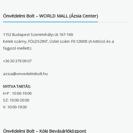
Önvédelmi Bolt – WORLD MALL (Ázsia Center)
1152 Budapest Szentmihályi út 167-169.
Keleti szárny, FÖLDSZINT, Üzlet szám: F0.12M05 (A lottózó és a
fagyizó mellett.)
+36 30 379 09 07
azsia@onvedelmibolt.hu
NYITVA TARTÁS:
H-P : 10:00-19:00
SZ: 10:00-20:00
V: 10:00-19:00
Önvédelmi Bolt – Köki Bevásárlóközpont