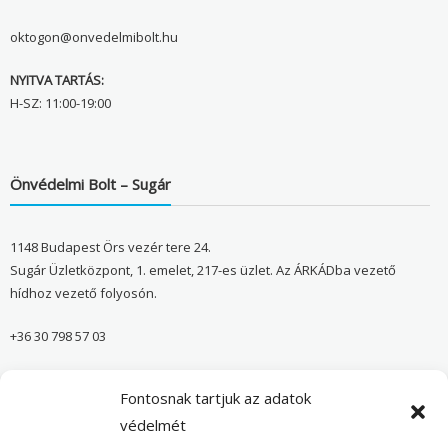
oktogon@onvedelmibolt.hu
NYITVA TARTÁS:
H-SZ: 11:00-19:00
Önvédelmi Bolt – Sugár
1148 Budapest Örs vezér tere 24.
Sugár Üzletközpont, 1. emelet, 217-es üzlet. Az ÁRKÁDba vezető
hídhoz vezető folyosón.
+36 30 798 57 03
sugar@onvedelmibolt.hu
Fontosnak tartjuk az adatok
NYITVA TARTÁS:
védelmét
H-SZ: 10:00-20:00