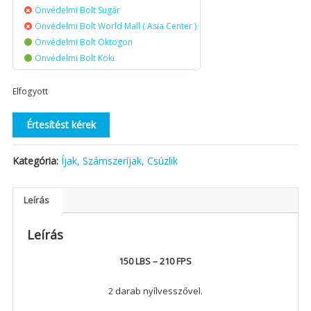
Önvédelmi Bolt Sugár
Önvédelmi Bolt World Mall ( Asia Center )
Önvédelmi Bolt Oktogon
Önvédelmi Bolt Köki
Elfogyott
Értesítést kérek
Kategória:
Íjak, Számszeríjak, Csúzlik
Leírás
Leírás
150 LBS – 210 FPS
2 darab nyílvesszővel.