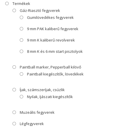
Termékek
Gáz-Riasztó fegyverek
Gumilövedékes fegyverek
9 mm PAK kaliberű fegyverek
9 mm K kaliberű revolverek
8 mm K és 6 mm start pisztolyok
Paintball marker, Pepperball kilövő
Paintball kiegészítők, lövedékek
Íjak, számszeríjak, csúzlik
Nyilak, íjászati kiegészítők
Muzeális fegyverek
Légfegyverek