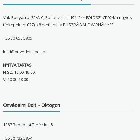
Vak Bottyán u. 75/A-C, Budapest – 1191, *** FÖLDSZINT 024/a (egyes
térképeken: 027), közvetlenül a BUSZPÁLYAUDVARNÁL! ***
+36 30 650 5805
koki@onvedelmibolt.hu
NYITVA TARTÁS:
H-SZ: 10:00-19:00,
V: 10:00-18:00
Önvédelmi Bolt – Oktogon
1067 Budapest Teréz krt. 5
+36 30 732 3854