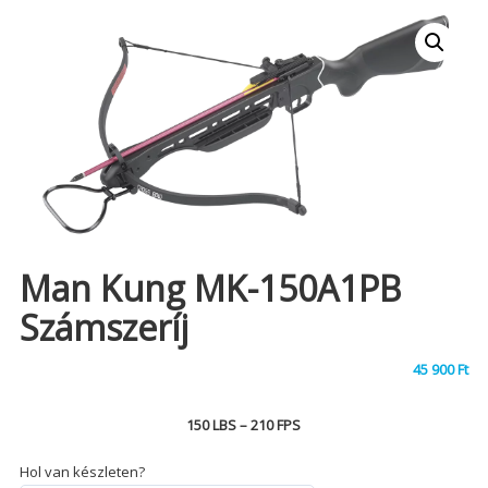
Man Kung MK-150A1PB
Számszeríj
45 900
Ft
150 LBS – 210 FPS
Hol van készleten?