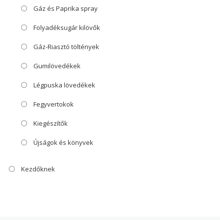
Gáz és Paprika spray
Folyadéksugár kilövők
Gáz-Riasztó töltények
Gumilövedékek
Légpuska lövedékek
Fegyvertokok
Kiegészítők
Újságok és könyvek
Kezdőknek