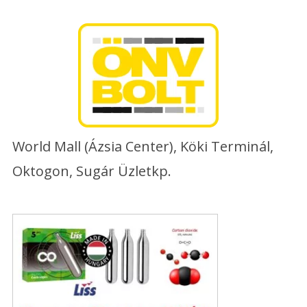
Skip
to
content
World Mall (Ázsia Center), Köki Terminál,
Oktogon, Sugár Üzletkp.