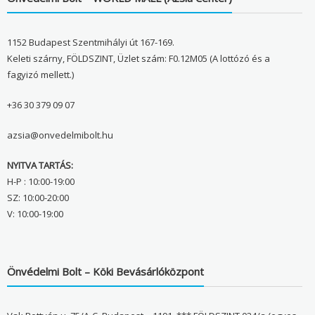
1152 Budapest Szentmihályi út 167-169.
Keleti szárny, FÖLDSZINT, Üzlet szám: F0.12M05 (A lottózó és a
fagyizó mellett.)
+36 30 379 09 07
azsia@onvedelmibolt.hu
NYITVA TARTÁS:
H-P : 10:00-19:00
SZ: 10:00-20:00
V: 10:00-19:00
Önvédelmi Bolt – Köki Bevásárlóközpont