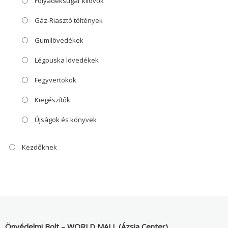
Folyadéksugár kilövők
Gáz-Riasztó töltények
Gumilövedékek
Légpuska lövedékek
Fegyvertokok
Kiegészítők
Újságok és könyvek
Kezdőknek
Önvédelmi Bolt – WORLD MALL (Ázsia Center)