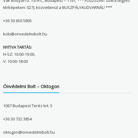
Vak Bottyán u. 75/A-C, Budapest – 1191, *** FÖLDSZINT 024/a (egyes
térképeken: 027), közvetlenül a BUSZPÁLYAUDVARNÁL! ***
+36 30 650 5805
koki@onvedelmibolt.hu
NYITVA TARTÁS:
H-SZ: 10:00-19:00,
V: 10:00-18:00
Önvédelmi Bolt – Oktogon
1067 Budapest Teréz krt. 5
+36 30 732 3854
oktogon@onvedelmibolt.hu