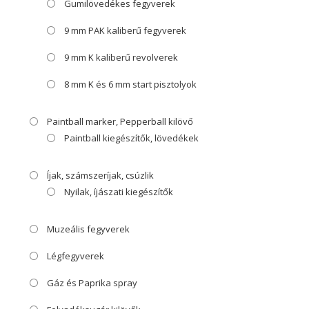
Gumilövedékes fegyverek
9 mm PAK kaliberű fegyverek
9 mm K kaliberű revolverek
8 mm K és 6 mm start pisztolyok
Paintball marker, Pepperball kilövő
Paintball kiegészítők, lövedékek
Íjak, számszeríjak, csúzlik
Nyilak, íjászati kiegészítők
Muzeális fegyverek
Légfegyverek
Gáz és Paprika spray