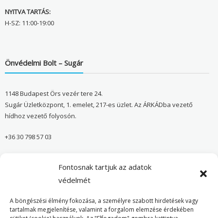
NYITVA TARTÁS:
H-SZ: 11:00-19:00
Önvédelmi Bolt – Sugár
1148 Budapest Örs vezér tere 24.
Sugár Üzletközpont, 1. emelet, 217-es üzlet. Az ÁRKÁDba vezető
hídhoz vezető folyosón.
+36 30 798 57 03
sugar@onvedelmibolt.hu
Fontosnak tartjuk az adatok
NYITVA TARTÁS:
védelmét
H-SZ: 10:00-20:00
A böngészési élmény fokozása, a személyre szabott hirdetések vagy
tartalmak megjelenítése, valamint a forgalom elemzése érdekében