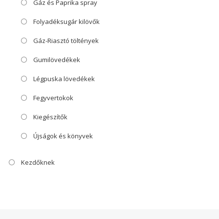
Gáz és Paprika spray
Folyadéksugár kilövők
Gáz-Riasztó töltények
Gumilövedékek
Légpuska lövedékek
Fegyvertokok
Kiegészítők
Újságok és könyvek
Kezdőknek