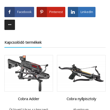
Facebook
Pinterest
LinkedIn
Kapcsolódó termékek
Cobra Adder
Cobra nyílpisztoly
Öt lövetű,táras számszeríj
Alumínium,