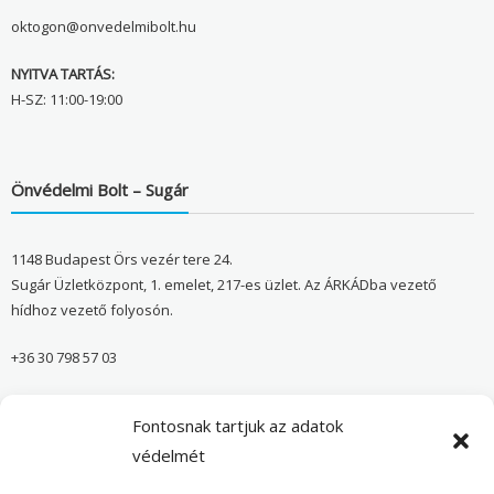
oktogon@onvedelmibolt.hu
NYITVA TARTÁS:
H-SZ: 11:00-19:00
Önvédelmi Bolt – Sugár
1148 Budapest Örs vezér tere 24.
Sugár Üzletközpont, 1. emelet, 217-es üzlet. Az ÁRKÁDba vezető
hídhoz vezető folyosón.
+36 30 798 57 03
sugar@onvedelmibolt.hu
Fontosnak tartjuk az adatok
NYITVA TARTÁS:
védelmét
H-SZ: 10:00-20:00