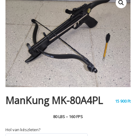
ManKung MK-80A4PL
15 900
Ft
80 LBS – 160 FPS
Hol van készleten?