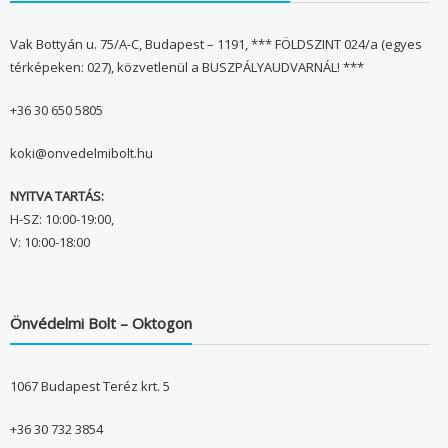
Vak Bottyán u. 75/A-C, Budapest – 1191, *** FÖLDSZINT 024/a (egyes
térképeken: 027), közvetlenül a BUSZPÁLYAUDVARNÁL! ***
+36 30 650 5805
koki@onvedelmibolt.hu
NYITVA TARTÁS:
H-SZ: 10:00-19:00,
V: 10:00-18:00
Önvédelmi Bolt – Oktogon
1067 Budapest Teréz krt. 5
+36 30 732 3854