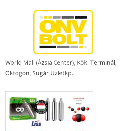
Skip
to
content
World Mall (Ázsia Center), Köki Terminál,
Oktogon, Sugár Üzletkp.