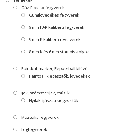
Gáz-Riasztó fegyverek
Gumilövedékes fegyverek
9 mm PAK kaliberű fegyverek
9 mm K kaliberű revolverek
8 mm K és 6 mm start pisztolyok
Paintball marker, Pepperball kilövő
Paintball kiegészítők, lövedékek
Íjak, számszeríjak, csúzlik
Nyilak, íjászati kiegészítők
Muzeális fegyverek
Légfegyverek