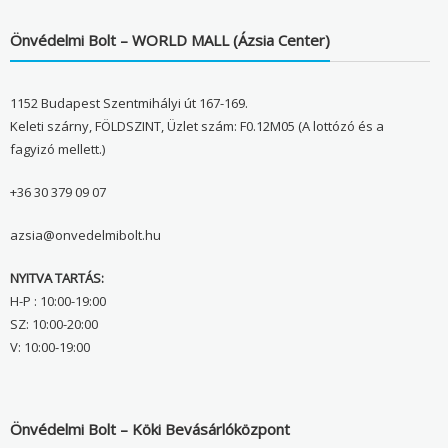
Önvédelmi Bolt – WORLD MALL (Ázsia Center)
1152 Budapest Szentmihályi út 167-169.
Keleti szárny, FÖLDSZINT, Üzlet szám: F0.12M05 (A lottózó és a
fagyizó mellett.)
+36 30 379 09 07
azsia@onvedelmibolt.hu
NYITVA TARTÁS:
H-P : 10:00-19:00
SZ: 10:00-20:00
V: 10:00-19:00
Önvédelmi Bolt – Köki Bevásárlóközpont