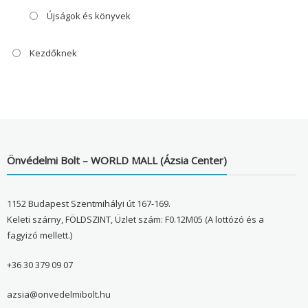
Újságok és könyvek
Kezdőknek
Önvédelmi Bolt – WORLD MALL (Ázsia Center)
1152 Budapest Szentmihályi út 167-169.
Keleti szárny, FÖLDSZINT, Üzlet szám: F0.12M05 (A lottózó és a
fagyizó mellett.)
+36 30 379 09 07
azsia@onvedelmibolt.hu