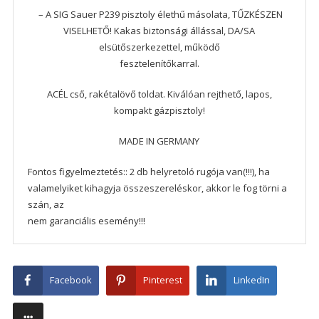
– A SIG Sauer P239 pisztoly élethű másolata, TŰZKÉSZEN
VISELHETŐ! Kakas biztonsági állással, DA/SA
elsütőszerkezettel, működő
fesztelenítőkarral.
ACÉL cső, rakétalövő toldat. Kiválóan rejthető, lapos,
kompakt gázpisztoly!
MADE IN GERMANY
Fontos figyelmeztetés:: 2 db helyretoló rugója van(!!!), ha
valamelyiket kihagyja összeszereléskor, akkor le fog törni a
szán, az
nem garanciális esemény!!!
Facebook
Pinterest
LinkedIn