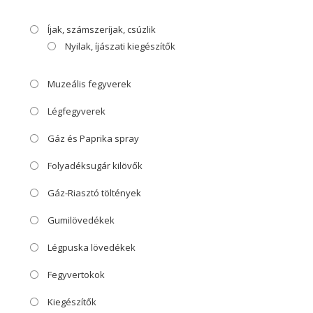
Íjak, számszeríjak, csúzlik
Nyilak, íjászati kiegészítők
Muzeális fegyverek
Légfegyverek
Gáz és Paprika spray
Folyadéksugár kilövők
Gáz-Riasztó töltények
Gumilövedékek
Légpuska lövedékek
Fegyvertokok
Kiegészítők