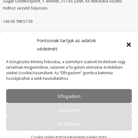
Sugár Üzletközpont, 1. emelet, 217-es üzlet. Az ÁRKÁDba vezető
hídhoz vezető folyosón.
+36 30 798 57 03
sugar@onvedelmibolt.hu
Fontosnak tartjuk az adatok
NYITVA TARTÁS:
védelmét
H-SZ: 10:00-20:00
A böngészési élmény fokozása, a személyre szabott hirdetések vagy
tartalmak megjelenítése, valamint a forgalom elemzése érdekében
sütiket (cookie) használunk. Az "Elfogadom" gombra kattintva
Önvédelmi Bolt – Főoldal
hozzájárulhat a sütik használatához.
Adatvédelmi tájékoztató
Elfogadom
Cookie Policy
Elutasítom
Beállítások
Cookie tájékoztató
Adatvédelmi tájékoztató