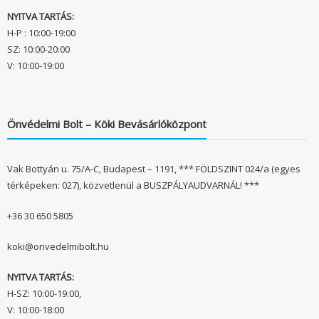
NYITVA TARTÁS:
H-P : 10:00-19:00
SZ: 10:00-20:00
V: 10:00-19:00
Önvédelmi Bolt – Köki Bevásárlóközpont
Vak Bottyán u. 75/A-C, Budapest – 1191, *** FÖLDSZINT 024/a (egyes
térképeken: 027), közvetlenül a BUSZPÁLYAUDVARNÁL! ***
+36 30 650 5805
koki@onvedelmibolt.hu
NYITVA TARTÁS:
H-SZ: 10:00-19:00,
V: 10:00-18:00