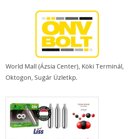
Skip
to
content
World Mall (Ázsia Center), Köki Terminál,
Oktogon, Sugár Üzletkp.