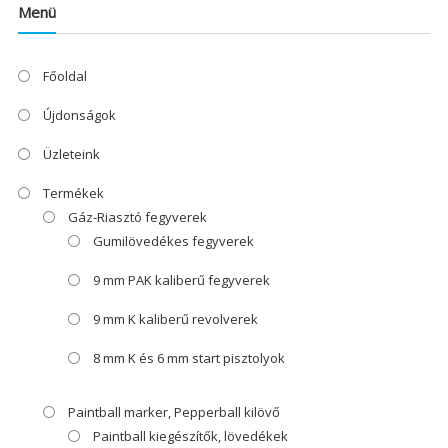
Menü
Főoldal
Újdonságok
Üzleteink
Termékek
Gáz-Riasztó fegyverek
Gumilövedékes fegyverek
9 mm PAK kaliberű fegyverek
9 mm K kaliberű revolverek
8 mm K és 6 mm start pisztolyok
Paintball marker, Pepperball kilövő
Paintball kiegészítők, lövedékek