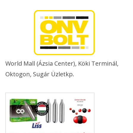
Skip
to
content
World Mall (Ázsia Center), Köki Terminál,
Oktogon, Sugár Üzletkp.