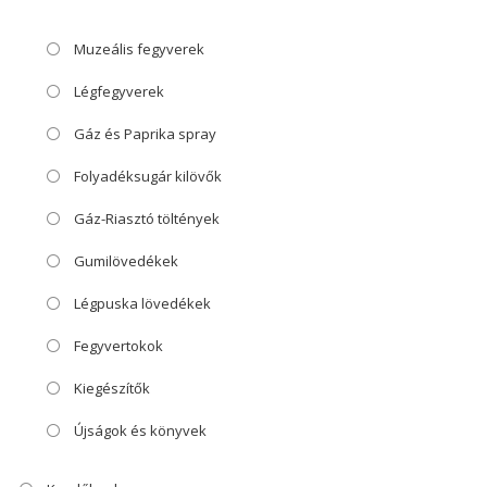
Muzeális fegyverek
Légfegyverek
Gáz és Paprika spray
Folyadéksugár kilövők
Gáz-Riasztó töltények
Gumilövedékek
Légpuska lövedékek
Fegyvertokok
Kiegészítők
Újságok és könyvek