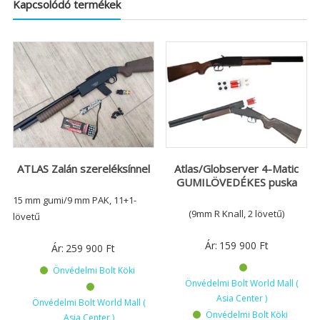
Kapcsolódó termékek
ATLAS Zalán szereléksínnel
Atlas/Globserver 4-Matic
GUMILÖVEDÉKES puska
15 mm gumi/9 mm PAK, 11+1-
(9mm R Knall, 2 lövetű)
lövetű
Ár:
159 900
Ft
Ár:
259 900
Ft
Önvédelmi Bolt Köki
Önvédelmi Bolt World Mall (
Asia Center )
Önvédelmi Bolt World Mall (
Önvédelmi Bolt Köki
Asia Center )