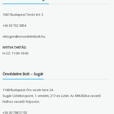
1067 Budapest Teréz krt. 5
+36 30 732 3854
oktogon@onvedelmibolt.hu
NYITVA TARTÁS:
H-SZ: 11:00-19:00
Önvédelmi Bolt – Sugár
1148 Budapest Örs vezér tere 24.
Sugár Üzletközpont, 1. emelet, 217-es üzlet. Az ÁRKÁDba vezető
hídhoz vezető folyosón.
+36 30 798 57 03