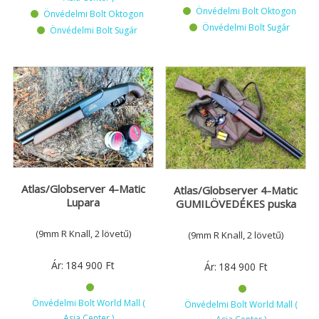
Önvédelmi Bolt Oktogon
Önvédelmi Bolt Oktogon
Önvédelmi Bolt Sugár
Önvédelmi Bolt Sugár
Atlas/Globserver 4-Matic
Atlas/Globserver 4-Matic
Lupara
GUMILÖVEDÉKES puska
(9mm R Knall, 2 lövetű)
(9mm R Knall, 2 lövetű)
Ár:
184 900
Ft
Ár:
184 900
Ft
Önvédelmi Bolt World Mall (
Önvédelmi Bolt World Mall (
Asia Center )