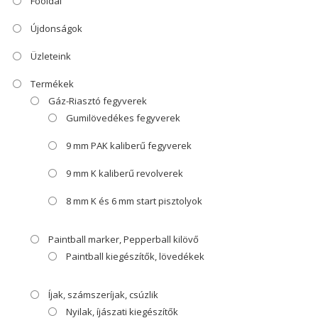
Főoldal
Újdonságok
Üzleteink
Termékek
Gáz-Riasztó fegyverek
Gumilövedékes fegyverek
9 mm PAK kaliberű fegyverek
9 mm K kaliberű revolverek
8 mm K és 6 mm start pisztolyok
Paintball marker, Pepperball kilövő
Paintball kiegészítők, lövedékek
Íjak, számszeríjak, csúzlik
Nyilak, íjászati kiegészítők