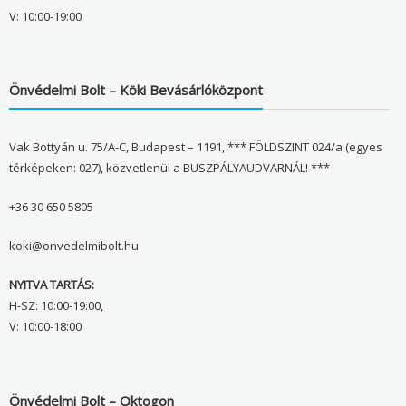
V: 10:00-19:00
Önvédelmi Bolt – Köki Bevásárlóközpont
Vak Bottyán u. 75/A-C, Budapest – 1191, *** FÖLDSZINT 024/a (egyes
térképeken: 027), közvetlenül a BUSZPÁLYAUDVARNÁL! ***
+36 30 650 5805
koki@onvedelmibolt.hu
NYITVA TARTÁS:
H-SZ: 10:00-19:00,
V: 10:00-18:00
Önvédelmi Bolt – Oktogon