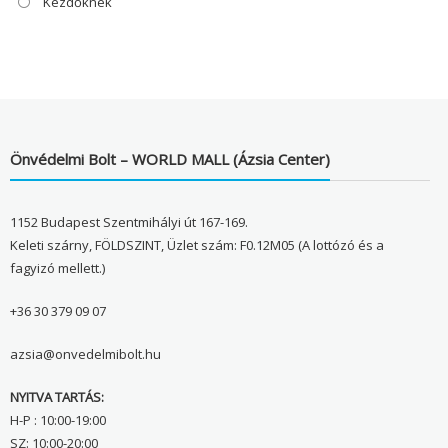
Kezdőknek
Önvédelmi Bolt – WORLD MALL (Ázsia Center)
1152 Budapest Szentmihályi út 167-169.
Keleti szárny, FÖLDSZINT, Üzlet szám: F0.12M05 (A lottózó és a
fagyizó mellett.)
+36 30 379 09 07
azsia@onvedelmibolt.hu
NYITVA TARTÁS:
H-P : 10:00-19:00
SZ: 10:00-20:00