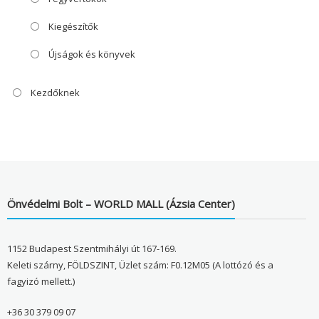
Kiegészítők
Újságok és könyvek
Kezdőknek
Önvédelmi Bolt – WORLD MALL (Ázsia Center)
1152 Budapest Szentmihályi út 167-169.
Keleti szárny, FÖLDSZINT, Üzlet szám: F0.12M05 (A lottózó és a
fagyizó mellett.)
+36 30 379 09 07