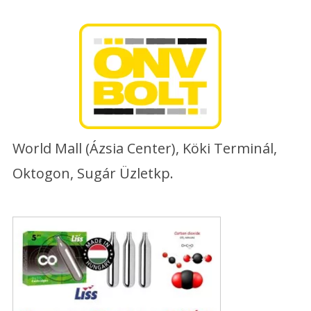
Skip
to
content
World Mall (Ázsia Center), Köki Terminál,
Oktogon, Sugár Üzletkp.