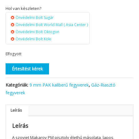
Hol van készleten?
Önvédelmi Bolt Sugár
Önvédelmi Bolt World Mall ( Asia Center )
Önvédelmi Bolt Oktogon
Önvédelmi Bolt Köki
Elfogyott
Értesítést kérek
Kategóriák:
9 mm PAK kaliberű fegyverek
,
Gáz-Riasztó
fegyverek
Leírás
Leírás
A szovjet Makarov PM pisztoly élethű másolata, lapos,