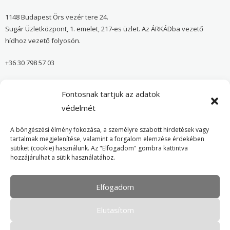
1148 Budapest Örs vezér tere 24.
Sugár Üzletközpont, 1. emelet, 217-es üzlet. Az ÁRKÁDba vezető
hídhoz vezető folyosón.
+36 30 798 57 03
sugar@onvedelmibolt.hu
Fontosnak tartjuk az adatok
NYITVA TARTÁS:
védelmét
H-SZ: 10:00-20:00
A böngészési élmény fokozása, a személyre szabott hirdetések vagy
tartalmak megjelenítése, valamint a forgalom elemzése érdekében
sütiket (cookie) használunk. Az "Elfogadom" gombra kattintva
Önvédelmi Bolt – Főoldal
hozzájárulhat a sütik használatához.
Adatvédelmi tájékoztató
Elfogadom
Cookie Policy
Elutasítom