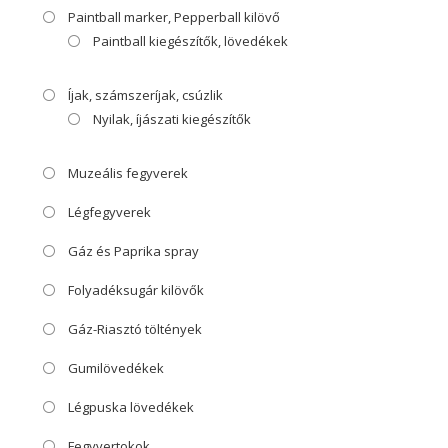
Paintball marker, Pepperball kilövő
Paintball kiegészítők, lövedékek
Íjak, számszeríjak, csúzlik
Nyilak, íjászati kiegészítők
Muzeális fegyverek
Légfegyverek
Gáz és Paprika spray
Folyadéksugár kilövők
Gáz-Riasztó töltények
Gumilövedékek
Légpuska lövedékek
Fegyvertokok