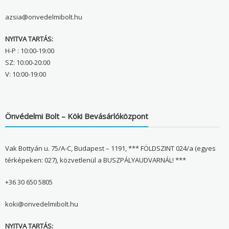
azsia@onvedelmibolt.hu
NYITVA TARTÁS:
H-P : 10:00-19:00
SZ: 10:00-20:00
V: 10:00-19:00
Önvédelmi Bolt – Köki Bevásárlóközpont
Vak Bottyán u. 75/A-C, Budapest – 1191, *** FÖLDSZINT 024/a (egyes
térképeken: 027), közvetlenül a BUSZPÁLYAUDVARNÁL! ***
+36 30 650 5805
koki@onvedelmibolt.hu
NYITVA TARTÁS: