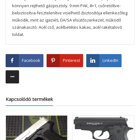
könnyen rejthető gázpisztoly. 9 mm PAK, 8+1, csőretöltve-
bebiztosítva-fesztelenítve viselhető (biztosítója ellenkezőleg
működik, mint az igazié!), DA/SA elsütőszerkezet, működő
szánakasztó. Acél cső, acélbetétes kakas, acél rakétalövő
toldat.
Facebook
Pinterest
LinkedIn
Kapcsolódó termékek