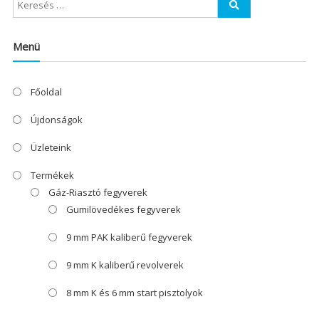
Menü
Főoldal
Újdonságok
Üzleteink
Termékek
Gáz-Riasztó fegyverek
Gumilövedékes fegyverek
9 mm PAK kaliberű fegyverek
9 mm K kaliberű revolverek
8 mm K és 6 mm start pisztolyok