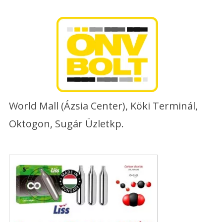
Skip
to
content
World Mall (Ázsia Center), Köki Terminál,
Oktogon, Sugár Üzletkp.