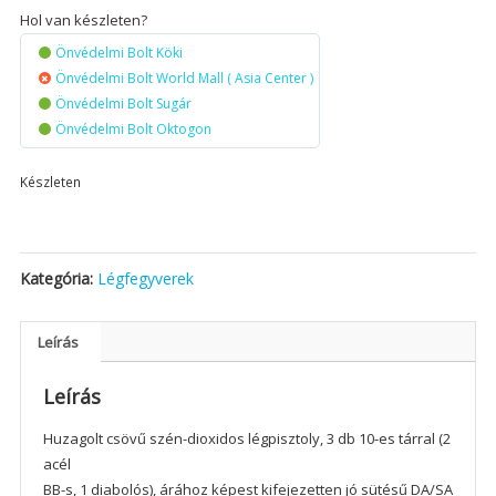
Hol van készleten?
Önvédelmi Bolt Köki
Önvédelmi Bolt World Mall ( Asia Center )
Önvédelmi Bolt Sugár
Önvédelmi Bolt Oktogon
Készleten
Kategória:
Légfegyverek
Leírás
Leírás
Huzagolt csövű szén-dioxidos légpisztoly, 3 db 10-es tárral (2
acél
BB-s, 1 diabolós), árához képest kifejezetten jó sütésű DA/SA