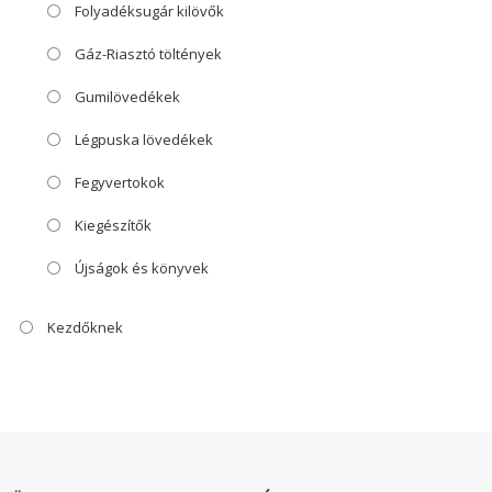
Folyadéksugár kilövők
Gáz-Riasztó töltények
Gumilövedékek
Légpuska lövedékek
Fegyvertokok
Kiegészítők
Újságok és könyvek
Kezdőknek