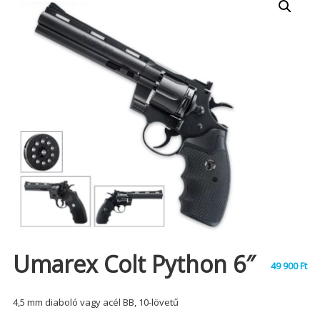
Umarex Colt Python 6″
49 900
Ft
4,5 mm diaboló vagy acél BB, 10-lövetű