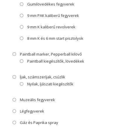
Gumilövedékes fegyverek
9 mm PAK kaliberű fegyverek
9 mm K kaliberű revolverek
8 mm K és 6 mm start pisztolyok
Paintball marker, Pepperball kilövő
Paintball kiegészítők, lövedékek
Íjak, számszeríjak, csúzlik
Nyilak, íjászati kiegészítők
Muzeális fegyverek
Légfegyverek
Gáz és Paprika spray