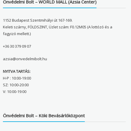
Önvédelmi Bolt – WORLD MALL (Ázsia Center)
1152 Budapest Szentmihályi út 167-169.
Keleti szárny, FÖLDSZINT, Üzlet szám: F0.12M05 (A lottózó és a
fagyizó mellett.)
+36 30 379 09 07
azsia@onvedelmibolt.hu
NYITVA TARTÁS:
H-P : 10:00-19:00
SZ: 10:00-20:00
V: 10:00-19:00
Önvédelmi Bolt – Köki Bevásárlóközpont