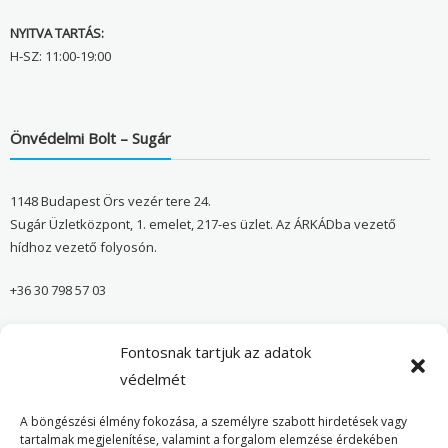
NYITVA TARTÁS:
H-SZ: 11:00-19:00
Önvédelmi Bolt – Sugár
1148 Budapest Örs vezér tere 24.
Sugár Üzletközpont, 1. emelet, 217-es üzlet. Az ÁRKÁDba vezető
hídhoz vezető folyosón.
+36 30 798 57 03
sugar@onvedelmibolt.hu
Fontosnak tartjuk az adatok
NYITVA TARTÁS:
védelmét
H-SZ: 10:00-20:00
A böngészési élmény fokozása, a személyre szabott hirdetések vagy
tartalmak megjelenítése, valamint a forgalom elemzése érdekében