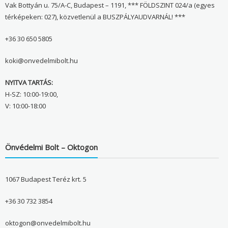
Vak Bottyán u. 75/A-C, Budapest – 1191, *** FÖLDSZINT 024/a (egyes
térképeken: 027), közvetlenül a BUSZPÁLYAUDVARNÁL! ***
+36 30 650 5805
koki@onvedelmibolt.hu
NYITVA TARTÁS:
H-SZ: 10:00-19:00,
V: 10:00-18:00
Önvédelmi Bolt – Oktogon
1067 Budapest Teréz krt. 5
+36 30 732 3854
oktogon@onvedelmibolt.hu