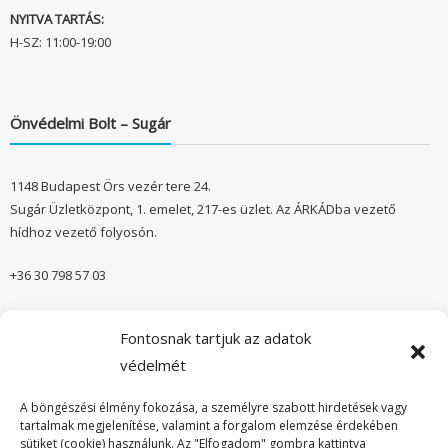
NYITVA TARTÁS:
H-SZ: 11:00-19:00
Önvédelmi Bolt – Sugár
1148 Budapest Örs vezér tere 24.
Sugár Üzletközpont, 1. emelet, 217-es üzlet. Az ÁRKÁDba vezető
hídhoz vezető folyosón.
+36 30 798 57 03
sugar@onvedelmibolt.hu
Fontosnak tartjuk az adatok
NYITVA TARTÁS:
védelmét
H-SZ: 10:00-20:00
A böngészési élmény fokozása, a személyre szabott hirdetések vagy
tartalmak megjelenítése, valamint a forgalom elemzése érdekében
sütiket (cookie) használunk. Az "Elfogadom" gombra kattintva