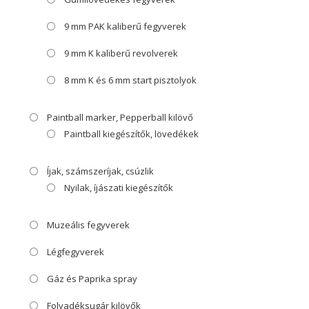
9 mm PAK kaliberű fegyverek
9 mm K kaliberű revolverek
8 mm K és 6 mm start pisztolyok
Paintball marker, Pepperball kilövő
Paintball kiegészítők, lövedékek
Íjak, számszeríjak, csúzlik
Nyilak, íjászati kiegészítők
Muzeális fegyverek
Légfegyverek
Gáz és Paprika spray
Folyadéksugár kilövők