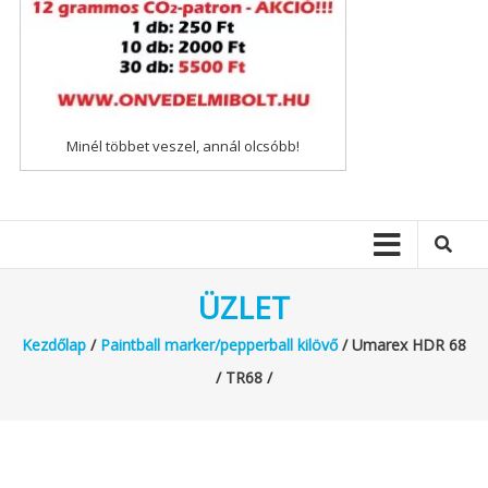
Minél többet veszel, annál olcsóbb!
ÜZLET
Kezdőlap
/
Paintball marker/pepperball kilövő
/ Umarex HDR 68
/ TR68 /