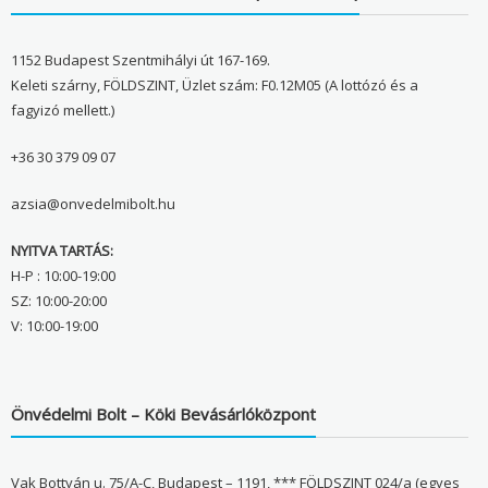
1152 Budapest Szentmihályi út 167-169.
Keleti szárny, FÖLDSZINT, Üzlet szám: F0.12M05 (A lottózó és a
fagyizó mellett.)
+36 30 379 09 07
azsia@onvedelmibolt.hu
NYITVA TARTÁS:
H-P : 10:00-19:00
SZ: 10:00-20:00
V: 10:00-19:00
Önvédelmi Bolt – Köki Bevásárlóközpont
Vak Bottyán u. 75/A-C, Budapest – 1191, *** FÖLDSZINT 024/a (egyes