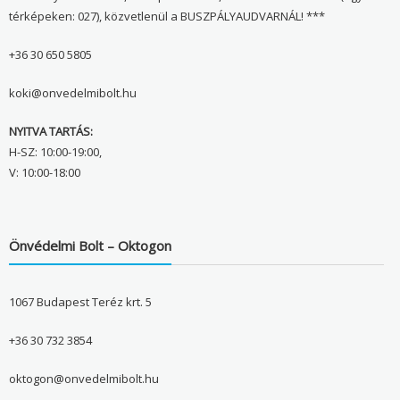
térképeken: 027), közvetlenül a BUSZPÁLYAUDVARNÁL! ***
+36 30 650 5805
koki@onvedelmibolt.hu
NYITVA TARTÁS:
H-SZ: 10:00-19:00,
V: 10:00-18:00
Önvédelmi Bolt – Oktogon
1067 Budapest Teréz krt. 5
+36 30 732 3854
oktogon@onvedelmibolt.hu