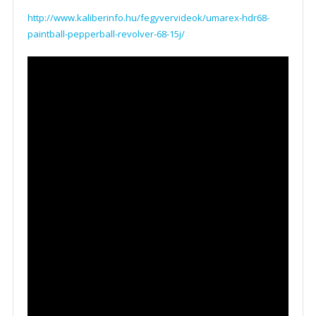
http://www.kaliberinfo.hu/fegyvervideok/umarex-hdr68-
paintball-pepperball-revolver-68-15j/