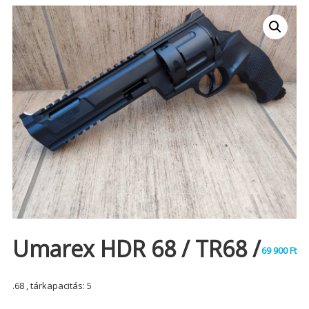
Umarex HDR 68 / TR68 /
69 900
Ft
.68 , tárkapacitás: 5