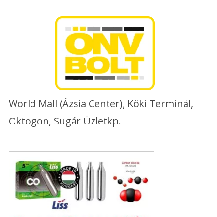
Skip
to
content
World Mall (Ázsia Center), Köki Terminál,
Oktogon, Sugár Üzletkp.