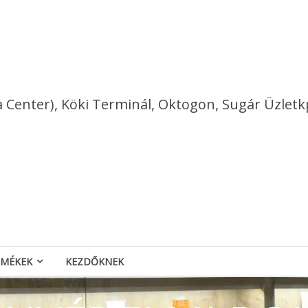
a Center), Köki Terminál, Oktogon, Sugár Üzletk
RMÉKEK
KEZDŐKNEK