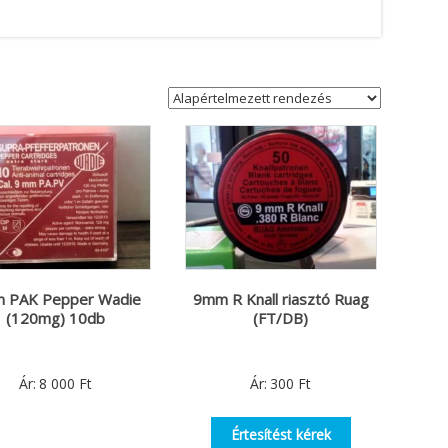
 PAK Pepper Wadie
9mm R Knall riasztó Ruag
(120mg) 10db
(FT/DB)
Ár:
8 000
Ft
Ár:
300
Ft
Értesítést kérek