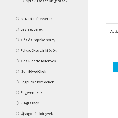
Nyilak, íjászati kiegészítők
Muzeális fegyverek
Légfegyverek
Acti
Gáz és Paprika spray
Folyadéksugár kilövők
Gáz-Riasztó töltények
Gumilövedékek
Légpuska lövedékek
Fegyvertokok
Kiegészítők
Újságok és könyvek