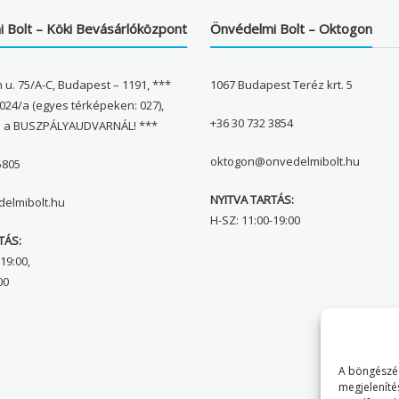
 Bolt – Köki Bevásárlóközpont
Önvédelmi Bolt – Oktogon
 u. 75/A-C, Budapest – 1191, ***
1067 Budapest Teréz krt. 5
024/a (egyes térképeken: 027),
+36 30 732 3854
l a BUSZPÁLYAUDVARNÁL! ***
oktogon@onvedelmibolt.hu
5805
NYITVA TARTÁS:
elmibolt.hu
H-SZ: 11:00-19:00
TÁS:
19:00,
00
A böngészés
megjeleníté