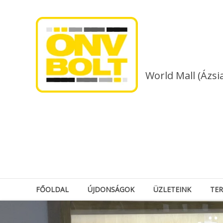
Skip
to
content
World Mall (Ázsi
FŐOLDAL
ÚJDONSÁGOK
ÜZLETEINK
TE