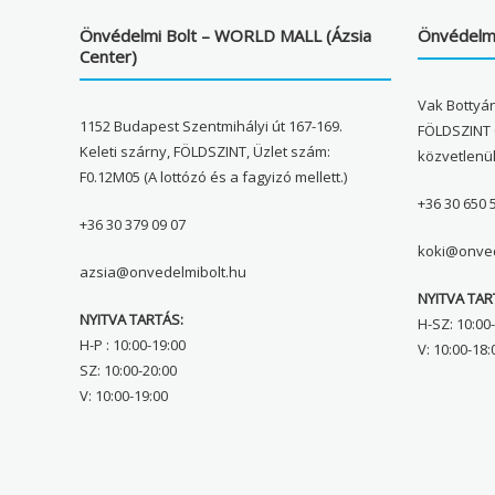
Önvédelmi Bolt – WORLD MALL (Ázsia
Önvédelmi
Center)
Vak Bottyán
1152 Budapest Szentmihályi út 167-169.
FÖLDSZINT 
Keleti szárny, FÖLDSZINT, Üzlet szám:
közvetlenü
F0.12M05 (A lottózó és a fagyizó mellett.)
+36 30 650 
+36 30 379 09 07
koki@onved
azsia@onvedelmibolt.hu
NYITVA TAR
NYITVA TARTÁS:
H-SZ: 10:00-
H-P : 10:00-19:00
V: 10:00-18:
SZ: 10:00-20:00
V: 10:00-19:00