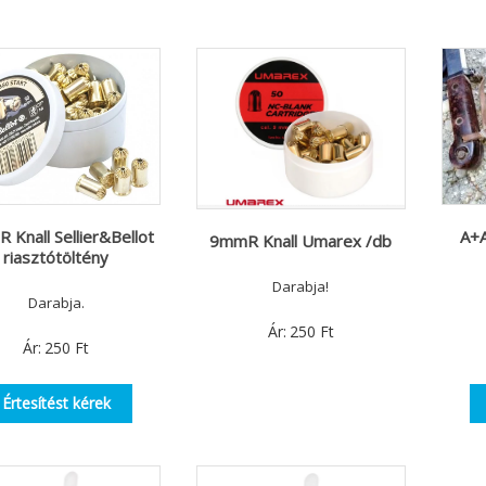
 Knall Sellier&Bellot
A+A
9mmR Knall Umarex /db
riasztótöltény
Darabja!
Darabja.
Ár:
250
Ft
Ár:
250
Ft
Értesítést kérek