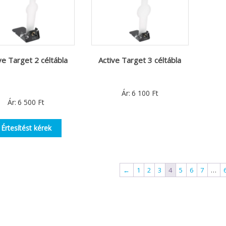
ve Target 2 céltábla
Active Target 3 céltábla
Ár:
6 100
Ft
Ár:
6 500
Ft
Értesítést kérek
←
1
2
3
4
5
6
7
…