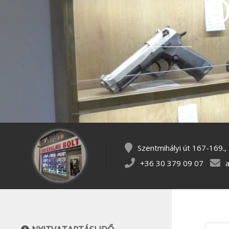
Ö
Szentmihályi út 167-169.
+36 30 379 09 07