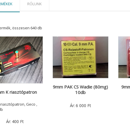
RMÉKEK
RÓLUNK
termék, összesen 640 db
9mm PAK CS Wadie (80mg)
9mm
m K riasztópatron
10db
riasztópatron, Geco ,
Ár:
6 000
Ft
db
Ár:
400
Ft