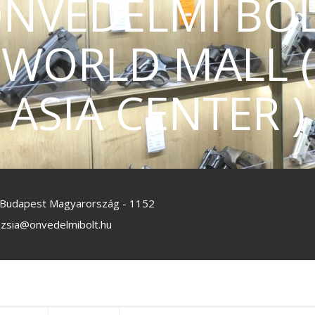
NVÉDELMI BO
WORLD MALL (
ASIA CENTER )
, Budapest Magyarország - 1152
azsia@onvedelmibolt.hu