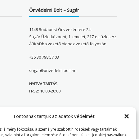
Önvédelmi Bolt – Sugár
1148 Budapest Örs vezér tere 24.
Sugár Üzletközpont, 1. emelet, 217-es üzlet. Az
ÁRKÁDba vezető hídhoz vezető folyosón.
+36 30 798 57 03
sugar@onvedelmibolt.hu
NYITVA TARTÁS:
H-SZ: 10:00-20:00
Önvédelmi Bolt – Főoldal
Fontosnak tartjuk az adatok védelmét
Adatvédelmi tájékoztató
i élmény fokozása, a személyre szabott hirdetések vagy tartalmak
se, valamint a forgalom elemzése érdekében sütiket (cookie) használunk.
Cookie Policy