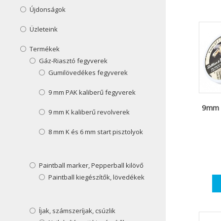
Újdonságok
Üzleteink
Termékek
Gáz-Riasztó fegyverek
Gumilövedékes fegyverek
9 mm PAK kaliberű fegyverek
9mm R
9 mm K kaliberű revolverek
8 mm K és 6 mm start pisztolyok
Paintball marker, Pepperball kilövő
Paintball kiegészítők, lövedékek
Íjak, számszeríjak, csúzlik