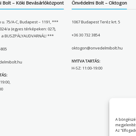
 Bolt – Köki Bevásárlóközpont
Önvédelmi Bolt – Oktogon
 u. 75/A-C, Budapest – 1191, ***
1067 Budapest Teréz krt. 5
024/a (egyes térképeken: 027),
+36 30 732 3854
l a BUSZPÁLYAUDVARNÁL! ***
oktogon@onvedelmibolt.hu
5805
NYITVA TARTÁS:
elmibolt.hu
H-SZ: 11:00-19:00
TÁS:
19:00,
00
A böngészés
megjeleníté
Az "Elfogad