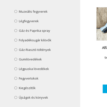
Muzeális fegyverek
Légfegyverek
Gáz és Paprika spray
Folyadéksugár kilövők
Al
Gáz-Riasztó töltények
9
Gumilövedékek
Légpuska lövedékek
Fegyvertokok
Kiegészítők
Újságok és könyvek