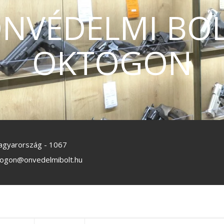
NVÉDELMI BO
OKTOGON
Magyarország - 1067
togon@onvedelmibolt.hu