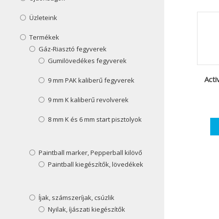
Üzleteink
Termékek
Gáz-Riasztó fegyverek
Gumilövedékes fegyverek
Acti
9 mm PAK kaliberű fegyverek
9 mm K kaliberű revolverek
8 mm K és 6 mm start pisztolyok
Paintball marker, Pepperball kilövő
Paintball kiegészítők, lövedékek
Íjak, számszeríjak, csúzlik
Nyilak, íjászati kiegészítők