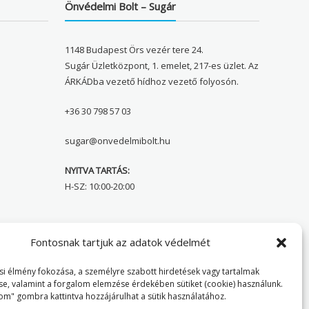
Önvédelmi Bolt – Sugár
1148 Budapest Örs vezér tere 24.
Sugár Üzletközpont, 1. emelet, 217-es üzlet. Az
ÁRKÁDba vezető hídhoz vezető folyosón.
+36 30 798 57 03
sugar@onvedelmibolt.hu
NYITVA TARTÁS:
H-SZ: 10:00-20:00
Önvédelmi Bolt – Főoldal
Fontosnak tartjuk az adatok védelmét
Adatvédelmi tájékoztató
i élmény fokozása, a személyre szabott hirdetések vagy tartalmak
se, valamint a forgalom elemzése érdekében sütiket (cookie) használunk.
Cookie Policy
om" gombra kattintva hozzájárulhat a sütik használatához.