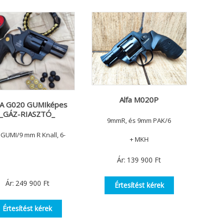
Alfa M020P
A G020 GUMIképes
_GÁZ-RIASZTÓ_
9mmR, és 9mm PAK/6
GUMI/9 mm R Knall, 6-
+ MKH
Ár:
139 900
Ft
Ár:
249 900
Ft
Értesítést kérek
Értesítést kérek