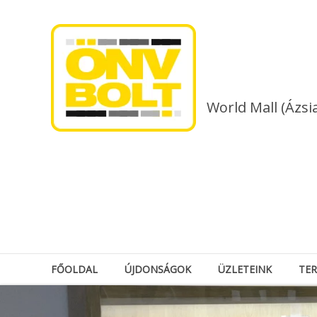
Skip
to
content
World Mall (Ázsi
FŐOLDAL
ÚJDONSÁGOK
ÜZLETEINK
TE