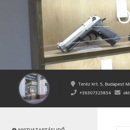
Ö
Teréz Krt. 5, Budapest 
+36307323854
ok