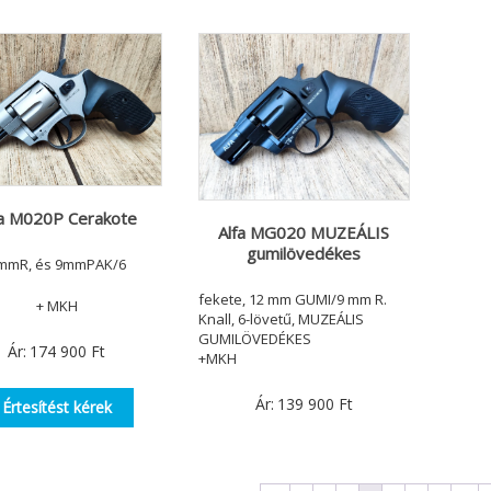
fa M020P Cerakote
Alfa MG020 MUZEÁLIS
gumilövedékes
mmR, és 9mmPAK/6
fekete, 12 mm GUMI/9 mm R.
+ MKH
Knall, 6-lövetű, MUZEÁLIS
GUMILÖVEDÉKES
Ár:
174 900
Ft
+MKH
Ár:
139 900
Ft
Értesítést kérek