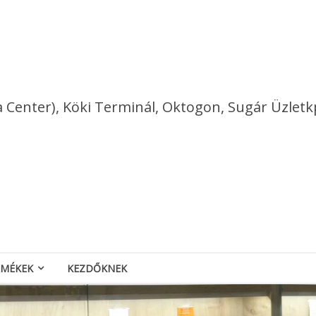
a Center), Köki Terminál, Oktogon, Sugár Üzletk
RMÉKEK
KEZDŐKNEK