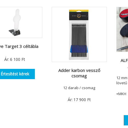
ve Target 3 céltábla
Ár:
6 100
Ft
ALF
Adder karbon vessző
Értesítést kérek
csomag
12 mm 
lövetű
12 darab / csomag
+MKH
Ár:
17 900
Ft