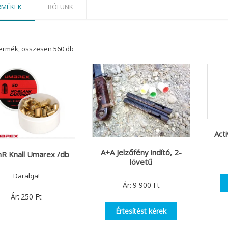
RMÉKEK
RÓLUNK
termék, összesen 560 db
Act
A+A Jelzőfény indító, 2-
 Knall Umarex /db
lövetű
Darabja!
Ár:
9 900
Ft
Ár:
250
Ft
Értesítést kérek