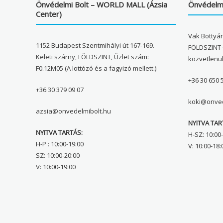
Önvédelmi Bolt – WORLD MALL (Ázsia
Önvédelmi
Center)
Vak Bottyán
1152 Budapest Szentmihályi út 167-169.
FÖLDSZINT 
Keleti szárny, FÖLDSZINT, Üzlet szám:
közvetlenü
F0.12M05 (A lottózó és a fagyizó mellett.)
+36 30 650 
+36 30 379 09 07
koki@onved
azsia@onvedelmibolt.hu
NYITVA TAR
NYITVA TARTÁS:
H-SZ: 10:00-
H-P : 10:00-19:00
V: 10:00-18:
SZ: 10:00-20:00
V: 10:00-19:00