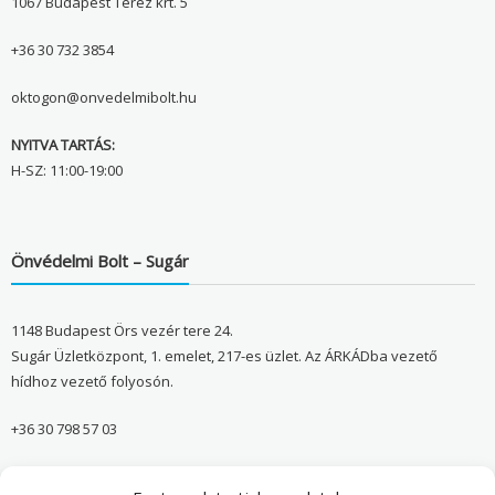
1067 Budapest Teréz krt. 5
+36 30 732 3854
oktogon@onvedelmibolt.hu
NYITVA TARTÁS:
H-SZ: 11:00-19:00
Önvédelmi Bolt – Sugár
1148 Budapest Örs vezér tere 24.
Sugár Üzletközpont, 1. emelet, 217-es üzlet. Az ÁRKÁDba vezető
hídhoz vezető folyosón.
+36 30 798 57 03
sugar@onvedelmibolt.hu