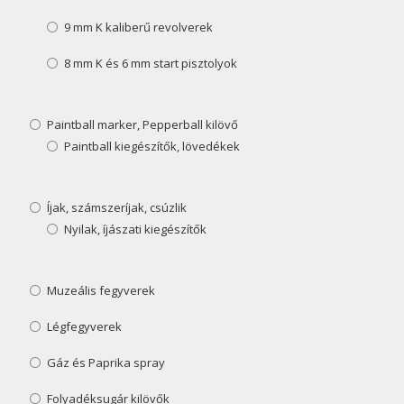
9 mm K kaliberű revolverek
8 mm K és 6 mm start pisztolyok
Paintball marker, Pepperball kilövő
Paintball kiegészítők, lövedékek
Íjak, számszeríjak, csúzlik
Nyilak, íjászati kiegészítők
Muzeális fegyverek
Légfegyverek
Gáz és Paprika spray
Folyadéksugár kilövők