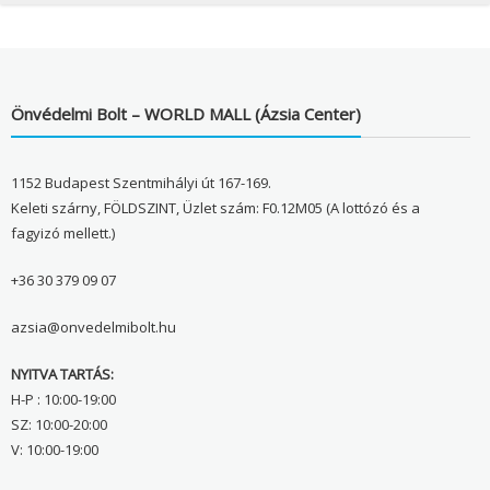
Önvédelmi Bolt – WORLD MALL (Ázsia Center)
1152 Budapest Szentmihályi út 167-169.
Keleti szárny, FÖLDSZINT, Üzlet szám: F0.12M05 (A lottózó és a
fagyizó mellett.)
+36 30 379 09 07
azsia@onvedelmibolt.hu
NYITVA TARTÁS:
H-P : 10:00-19:00
SZ: 10:00-20:00
V: 10:00-19:00