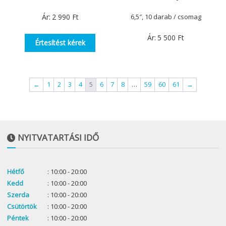
Ár:
2 990
Ft
6,5″, 10 darab / csomag
Ár:
5 500
Ft
Értesítést kérek
←
1
2
3
4
5
6
7
8
…
59
60
61
→
NYITVATARTÁSI IDŐ
Hétfő
: 10:00 - 20:00
Kedd
: 10:00 - 20:00
Szerda
: 10:00 - 20:00
Csütörtök
: 10:00 - 20:00
Péntek
: 10:00 - 20:00