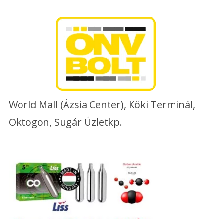
Skip
to
content
World Mall (Ázsia Center), Köki Terminál,
Oktogon, Sugár Üzletkp.