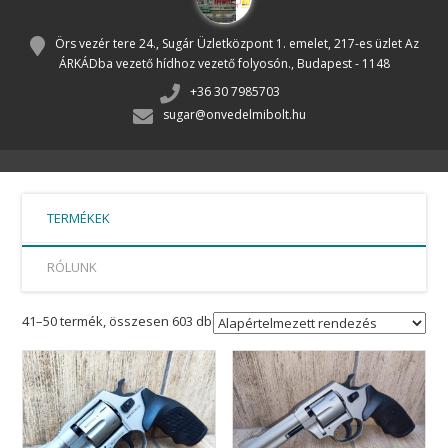
Örs vezér tere 24., Sugár Üzletközpont 1. emelet, 217-es üzlet Az
ÁRKÁDba vezető hídhoz vezető folyosón., Budapest - 1148
+36 30 7985703
sugar@onvedelmibolt.hu
TERMÉKEK
RÓLUNK
41–50 termék, összesen 603 db