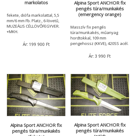
markolatos
Alpina Sport ANCHOR fix
pengés túra/munkakés
(emergency orange)
fekete, diófa markolattal, 5,5
mm/6 mm Fb. Platz., 6-lövetű,
MUZEÁLIS CÉLLÖVŐFEGYVER.
Masszív fix pengés
+MKH.
túra/munkakés, műanyag
hordtokkal, 109 mm
pengehossz (KKVE), 420SS acél.
Ár:
199 900
Ft
Ár:
3 990
Ft
Alpina Sport ANCHOR fix
Alpina Sport ANCHOR fix
pengés túra/munkakés
pengés túra/munkakés