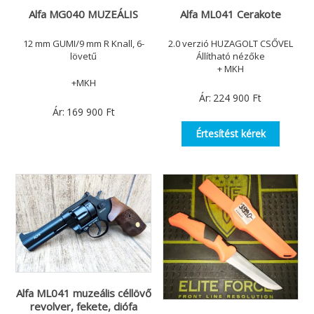
Alfa MG040 MUZEÁLIS
Alfa ML041 Cerakote
12 mm GUMI/9 mm R Knall, 6-
2.0 verzió HUZAGOLT CSŐVEL
lövetű
Állítható nézőke
+ MKH
+MKH
Ár:
224 900
Ft
Ár:
169 900
Ft
Értesítést kérek
Alfa ML041 muzeális céllövő
revolver, fekete, diófa