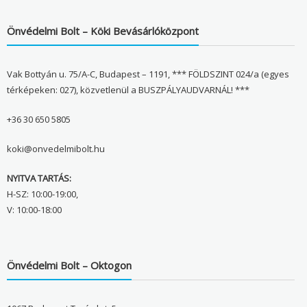
Önvédelmi Bolt – Köki Bevásárlóközpont
Vak Bottyán u. 75/A-C, Budapest – 1191, *** FÖLDSZINT 024/a (egyes
térképeken: 027), közvetlenül a BUSZPÁLYAUDVARNÁL! ***
+36 30 650 5805
koki@onvedelmibolt.hu
NYITVA TARTÁS:
H-SZ: 10:00-19:00,
V: 10:00-18:00
Önvédelmi Bolt – Oktogon