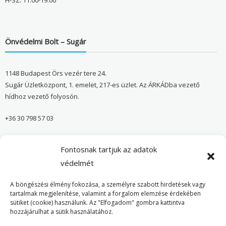
H-SZ: 11:00-19:00
Önvédelmi Bolt – Sugár
1148 Budapest Örs vezér tere 24.
Sugár Üzletközpont, 1. emelet, 217-es üzlet. Az ÁRKÁDba vezető
hídhoz vezető folyosón.
+36 30 798 57 03
sugar@onvedelmibolt.hu
Fontosnak tartjuk az adatok
NYITVA TARTÁS:
védelmét
H-SZ: 10:00-20:00
A böngészési élmény fokozása, a személyre szabott hirdetések vagy
tartalmak megjelenítése, valamint a forgalom elemzése érdekében
sütiket (cookie) használunk. Az "Elfogadom" gombra kattintva
Önvédelmi Bolt – Főoldal
hozzájárulhat a sütik használatához.