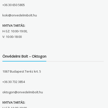
+36 30 650 5805
koki@onvedelmibolt.hu
NYITVA TARTÁS:
H-SZ: 10:00-19:00,
V: 10:00-18:00
Önvédelmi Bolt – Oktogon
1067 Budapest Teréz krt. 5
+36 30 732 3854
oktogon@onvedelmibolt.hu
NYITVA TARTÁS: