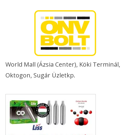
Skip
to
content
World Mall (Ázsia Center), Köki Terminál,
Oktogon, Sugár Üzletkp.