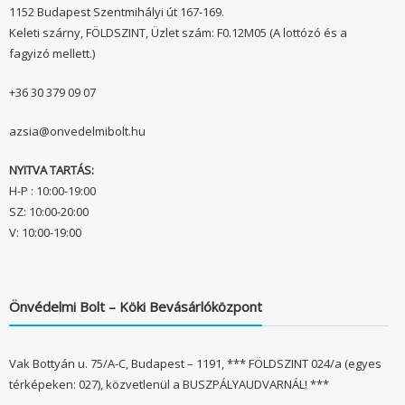
1152 Budapest Szentmihályi út 167-169.
Keleti szárny, FÖLDSZINT, Üzlet szám: F0.12M05 (A lottózó és a
fagyizó mellett.)
+36 30 379 09 07
azsia@onvedelmibolt.hu
NYITVA TARTÁS:
H-P : 10:00-19:00
SZ: 10:00-20:00
V: 10:00-19:00
Önvédelmi Bolt – Köki Bevásárlóközpont
Vak Bottyán u. 75/A-C, Budapest – 1191, *** FÖLDSZINT 024/a (egyes
térképeken: 027), közvetlenül a BUSZPÁLYAUDVARNÁL! ***