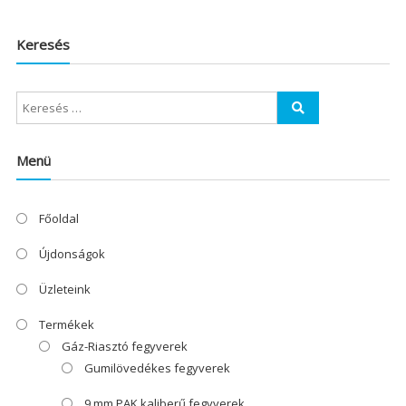
Keresés
Menü
Főoldal
Újdonságok
Üzleteink
Termékek
Gáz-Riasztó fegyverek
Gumilövedékes fegyverek
9 mm PAK kaliberű fegyverek