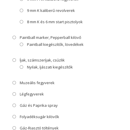
9 mm K kaliberű revolverek
8 mm K és 6 mm start pisztolyok
Paintball marker, Pepperball kilövő
Paintball kiegészítők, lövedékek
Íjak, számszeríjak, csúzlik
Nyilak, íjászati kiegészítők
Muzeális fegyverek
Légfegyverek
Gáz és Paprika spray
Folyadéksugár kilövők
Gáz-Riasztó töltények