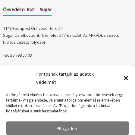
Önvédelmi Bolt – Sugár
1148 Budapest Örs vezér tere 24.
Sugár Üzletközpont, 1. emelet, 217-es üzlet. Az ÁRKÁDba vezető
hídhoz vezető folyosón.
+36 30 798 57 03
sugar@onvedelmibolt.hu
Fontosnak tartjuk az adatok
NYITVA TARTÁS:
védelmét
H-SZ: 10:00-20:00
A böngészési élmény fokozása, a személyre szabott hirdetések vagy
tartalmak megjelenítése, valamint a forgalom elemzése érdekében
sütiket (cookie) használunk. Az "Elfogadom" gombra kattintva
Önvédelmi Bolt – Főoldal
hozzájárulhat a sütik használatához.
Adatvédelmi tájékoztató
Elfogadom
Cookie Policy