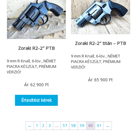
Zoraki R2-2″ titán – PTB
Zoraki R2-2″ PTB
9 mm R Knall, 6-löv., NÉMET
9 mm R Knall, 6-löv., NÉMET
PIACRA KÉSZÜLT, PRÉMIUM
PIACRA KÉSZÜLT, PRÉMIUM
VERZIÓ!
VERZIÓ!
Ár:
65 900
Ft
Ár:
62 900
Ft
Értesítést kérek
←
1
2
3
…
57
58
59
60
61
→