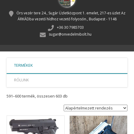
Örs vezér tere 24., Sugár Üzletközpont 1. emelet, 217-es üzlet Az
ÁRKÁDba vezető hídhoz vezető folyosón., Budapest - 1148
+36 30 7985703
sugar@onvedelmibolt.hu
TERMÉKEK
RÓLUNK
591–600 termék, összesen 603 db