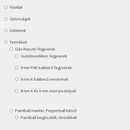
Főoldal
Újdonságok
Üzleteink
Termékek
Gáz-Riasztó fegyverek
Gumilövedékes fegyverek
9 mm PAK kaliberű fegyverek
9 mm K kaliberű revolverek
8 mm K és 6 mm start pisztolyok
Paintball marker, Pepperball kilövő
Paintball kiegészítők, lövedékek