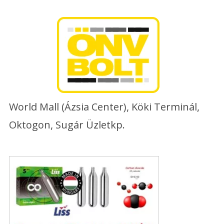
Skip
to
content
World Mall (Ázsia Center), Köki Terminál,
Oktogon, Sugár Üzletkp.