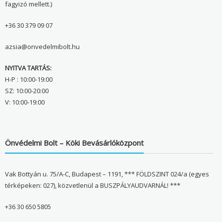
fagyizó mellett.)
+36 30 379 09 07
azsia@onvedelmibolt.hu
NYITVA TARTÁS:
H-P : 10:00-19:00
SZ: 10:00-20:00
V: 10:00-19:00
Önvédelmi Bolt – Köki Bevásárlóközpont
Vak Bottyán u. 75/A-C, Budapest – 1191, *** FÖLDSZINT 024/a (egyes
térképeken: 027), közvetlenül a BUSZPÁLYAUDVARNÁL! ***
+36 30 650 5805