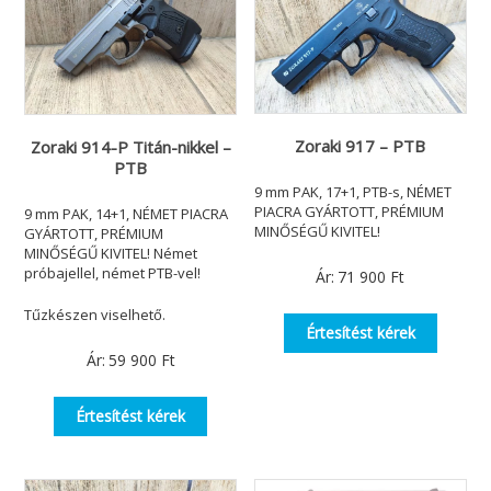
Zoraki 917 – PTB
Zoraki 914-P Titán-nikkel –
PTB
9 mm PAK, 17+1, PTB-s, NÉMET
PIACRA GYÁRTOTT, PRÉMIUM
9 mm PAK, 14+1, NÉMET PIACRA
MINŐSÉGŰ KIVITEL!
GYÁRTOTT, PRÉMIUM
MINŐSÉGŰ KIVITEL! Német
próbajellel, német PTB-vel!
Ár:
71 900
Ft
Tűzkészen viselhető.
Értesítést kérek
Ár:
59 900
Ft
Értesítést kérek