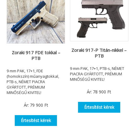
Zoraki 917-P Titán-nikkel –
Zoraki 917 FDE tokkal –
PTB
PTB
9 mm PAK, 17+1, PTB-s, NÉMET
9 mm PAK, 17+1, FDE
PIACRA GYÁRTOTT, PRÉMIUM
(homokszín) műanyagtokkal,
MINŐSÉGŰ KIVITEL!
PTB-s, NÉMET PIACRA
GYÁRTOTT, PRÉMIUM
Ár:
78 900
Ft
MINŐSÉGŰ KIVITEL!
Ár:
79 900
Ft
Értesítést kérek
Értesítést kérek