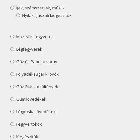
Íjak, számszeríjak, csúzlik
Nyilak, íjászati kiegészítők
Muzeális fegyverek
Légfegyverek
Gáz és Paprika spray
Folyadéksugár kilövők
Gáz-Riasztó töltények
Gumilövedékek
Légpuska lövedékek
Fegyvertokok
Kiegészítők