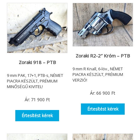
Zoraki R2-2″ Króm – PTB
Zoraki 918 – PTB
9 mm R Knall, 6-löv., NÉMET
PIACRA KÉSZÜLT, PRÉMIUM
9 mm PAK, 17+1, PTB-s, NÉMET
VERZIÓ!
PIACRA KÉSZÜLT, PRÉMIUM
MINŐSÉGŰ KIVITEL!
Ár:
66 900
Ft
Ár:
71 900
Ft
Értesítést kérek
Értesítést kérek